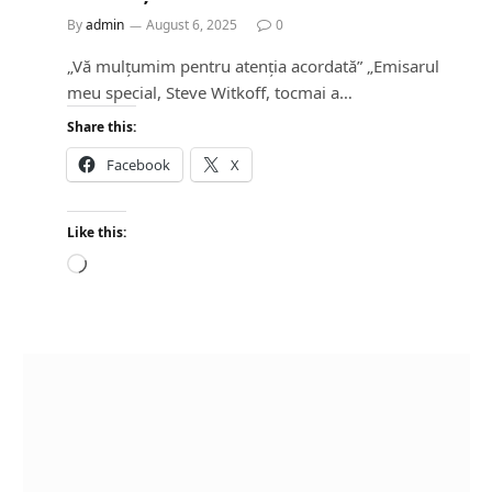
By
admin
August 6, 2025
0
„Vă mulțumim pentru atenția acordată” „Emisarul
meu special, Steve Witkoff, tocmai a…
Share this:
Facebook
X
Like this:
L
o
a
d
i
n
g
…