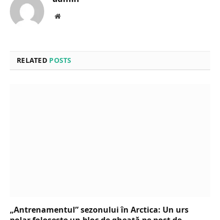
Website
RELATED
POSTS
„Antrenamentul” sezonului în Arctica: Un urs
polar folosește un bloc de gheață pe post de