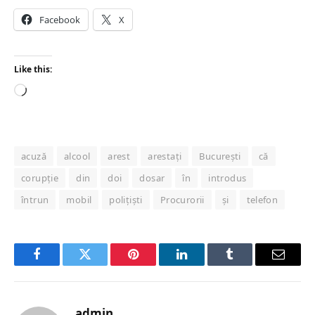
Facebook
X
Like this:
Loading…
acuză
alcool
arest
arestați
București
că
corupție
din
doi
dosar
în
introdus
întrun
mobil
polițiști
Procurorii
și
telefon
Facebook
Twitter
Pinterest
LinkedIn
Tumblr
Email
admin