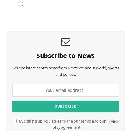
L
o
a
d
i
n
g
…
Subscribe to News
Get the latest sports news from NewsSite about world, sports
and politics.
By signing up, you agree to the our terms and our
Privacy
Policy
agreement.