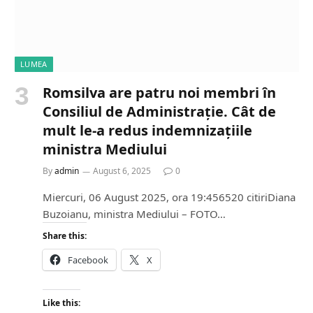
LUMEA
Romsilva are patru noi membri în
Consiliul de Administrație. Cât de
mult le-a redus indemnizațiile
ministra Mediului
By
admin
August 6, 2025
0
Miercuri, 06 August 2025, ora 19:456520 citiriDiana
Buzoianu, ministra Mediului – FOTO…
Share this:
Facebook
X
Like this: