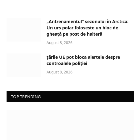
o
a
d
„Antrenamentul” sezonului în Arctica:
i
Un urs polar folosește un bloc de
n
gheață pe post de halteră
g
August 8, 2026
…
țările UE pot bloca alertele despre
controalele poliției
August 8, 2026
TOP TRENDING