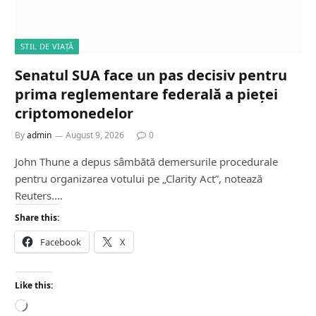
STIL DE VIAȚĂ
Senatul SUA face un pas decisiv pentru
prima reglementare federală a pieței
criptomonedelor
By
admin
August 9, 2026
0
John Thune a depus sâmbătă demersurile procedurale
pentru organizarea votului pe „Clarity Act”, notează
Reuters.…
Share this:
Facebook
X
Like this:
L