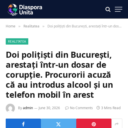
Home
Realitatea
Doi polițiști din București, arestați într-un dosar de corupție. Procurorii acuză că au introdus alcool și un telefon mobil în arest
»
»
REALITATEA
Doi polițiști din București,
arestați într-un dosar de
corupție. Procurorii acuză
că au introdus alcool și un
telefon mobil în arest
By
admin
June 30, 2026
No Comments
3 Mins Read