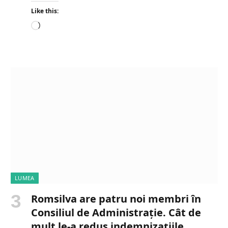
Like this:
L
o
a
d
i
n
g
…
LUMEA
Romsilva are patru noi membri în
Consiliul de Administrație. Cât de
mult le-a redus indemnizațiile