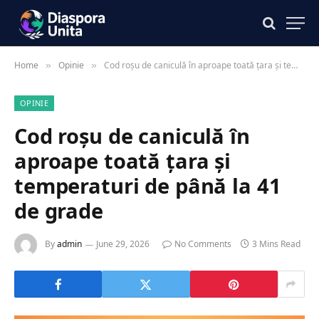
Home
Opinie
Cod roșu de caniculă în aproape toată țara și temperaturi de până la 41 de grade
»
»
OPINIE
Cod roșu de caniculă în
aproape toată țara și
temperaturi de până la 41
de grade
By
admin
June 29, 2026
No Comments
3 Mins Read