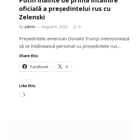
Putin înainte de prima întâlnire
oficială a președintelui rus cu
Zelenski
By
admin
August 6, 2025
0
Președintele american Donald Trump intenționează
să se întâlnească personal cu președintele rus…
Share this:
Facebook
X
Like this:
L
o
a
d
i
n