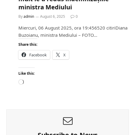
ministra Mediului
By
admin
August 6, 2025
0
Miercuri, 06 August 2025, ora 19:456520 citiriDiana
Buzoianu, ministra Mediului – FOTO…
Share this:
Facebook
X
Like this:
L
o
a
d
i
n
g
…
Subscribe to News