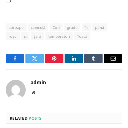
Loading…
aproape
caniculă
Cod
grade
în
până
roșu
și
țară
temperaturi
Toată
Facebook
Twitter
Pinterest
LinkedIn
Tumblr
Email
admin
Website
RELATED
POSTS