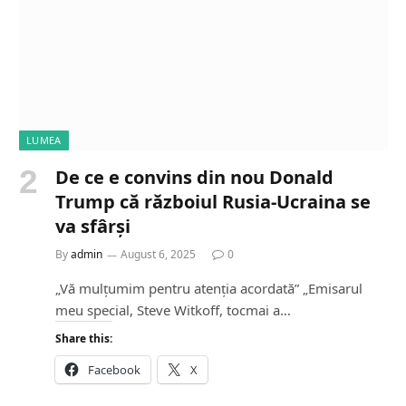
g
…
LUMEA
De ce e convins din nou Donald
Trump că războiul Rusia-Ucraina se
va sfârși
By
admin
August 6, 2025
0
„Vă mulțumim pentru atenția acordată” „Emisarul
meu special, Steve Witkoff, tocmai a…
Share this:
Facebook
X