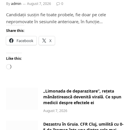
By
admin
August 7, 2026
0
Candidații susțin fie toate probele, fie doar pe cele
nepromovate în sesiunile anterioare, în funcție…
Share this:
Facebook
X
Like this:
L
o
a
d
„Limonada de deparazitare”, rețeta
i
mănăstirească devenită virală. Ce spun
n
medicii despre efectele ei
g
August 7, 2026
…
Dezastru în Gruia. CFR Cluj, umilită cu 0-
5 de Tromsø într-una dintre cele mai