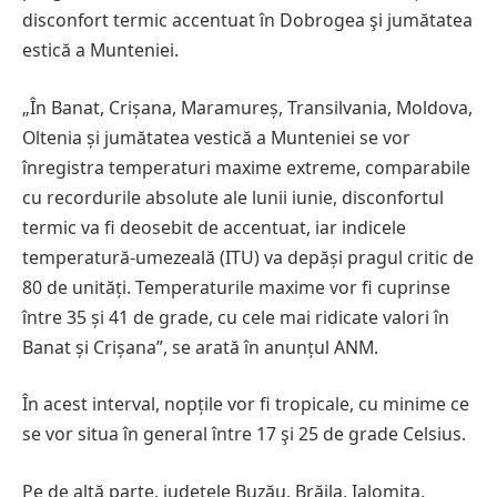
disconfort termic accentuat în Dobrogea şi jumătatea
estică a Munteniei.
„În Banat, Crișana, Maramureș, Transilvania, Moldova,
Oltenia și jumătatea vestică a Munteniei se vor
înregistra temperaturi maxime extreme, comparabile
cu recordurile absolute ale lunii iunie, disconfortul
termic va fi deosebit de accentuat, iar indicele
temperatură-umezeală (ITU) va depăși pragul critic de
80 de unități. Temperaturile maxime vor fi cuprinse
între 35 și 41 de grade, cu cele mai ridicate valori în
Banat și Crișana”, se arată în anunțul ANM.
În acest interval, nopțile vor fi tropicale, cu minime ce
se vor situa în general între 17 şi 25 de grade Celsius.
Pe de altă parte, județele Buzău, Brăila, Ialomița,