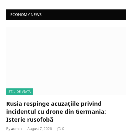
ECONOMY NEWS
STIL DE VIAȚĂ
Rusia respinge acuzațiile privind
incidentul cu drone din Germania:
Isterie rusofobă
By
admin
August 7, 2026
0