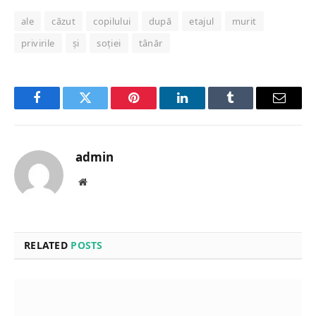
ale
căzut
copilului
după
etajul
murit
privirile
și
soției
tânăr
Facebook
Twitter
Pinterest
LinkedIn
Tumblr
Email
admin
Website
RELATED
POSTS