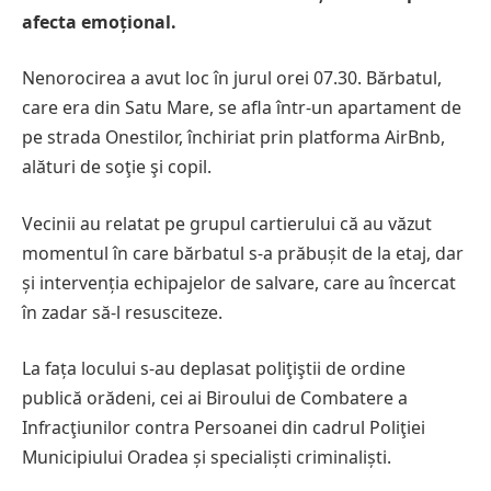
afecta emoțional.
Nenorocirea a avut loc în jurul orei 07.30. Bărbatul,
care era din Satu Mare, se afla într-un apartament de
pe strada Onestilor, închiriat prin platforma AirBnb,
alături de soţie şi copil.
Vecinii au relatat pe grupul cartierului că au văzut
momentul în care bărbatul s-a prăbușit de la etaj, dar
și intervenția echipajelor de salvare, care au încercat
în zadar să-l resusciteze.
La fața locului s-au deplasat poliţiştii de ordine
publică orădeni, cei ai Biroului de Combatere a
Infracţiunilor contra Persoanei din cadrul Poliţiei
Municipiului Oradea și specialiști criminaliști.