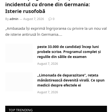
incidentul cu drone din Germania:
Isterie rusofobă
By
admin
August 7, 2026
0
„Ambasada își exprimă îngrijorarea cu privire la un nou val
de isterie antirusă în Germania.…
peste 33.000 de candidați încep luni
probele scrise. Programul complet și
regulile din sălile de examen
August 7, 2026
„Limonada de deparazitare”, rețeta
mănăstirească devenită virală. Ce spun
medicii despre efectele ei
August 7, 2026
TOP TRENDING