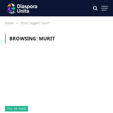
Home
Posts Tagged "murit"
»
BROWSING:
MURIT
STIL DE VIAȚĂ