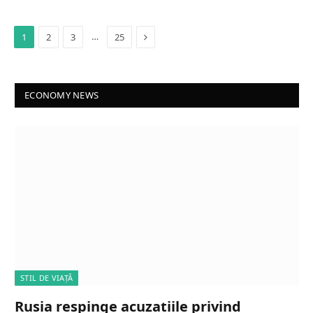
Next
…
1
2
3
25
ECONOMY NEWS
STIL DE VIAȚĂ
Rusia respinge acuzațiile privind