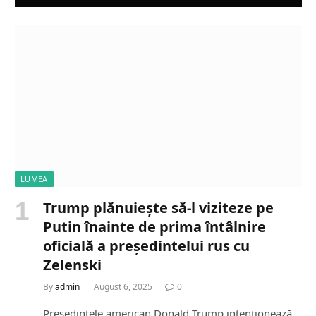
LUMEA
Trump plănuiește să-l viziteze pe
Putin înainte de prima întâlnire
oficială a președintelui rus cu
Zelenski
By
admin
August 6, 2025
0
Președintele american Donald Trump intenționează