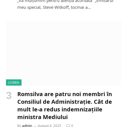
„Vă mulțumim pentru atenția acordată” „Emisarul
meu special, Steve Witkoff, tocmai a…
LUMEA
Romsilva are patru noi membri în
Consiliul de Administrație. Cât de
mult le-a redus indemnizațiile
ministra Mediului
By
admin
August 6, 2025
0