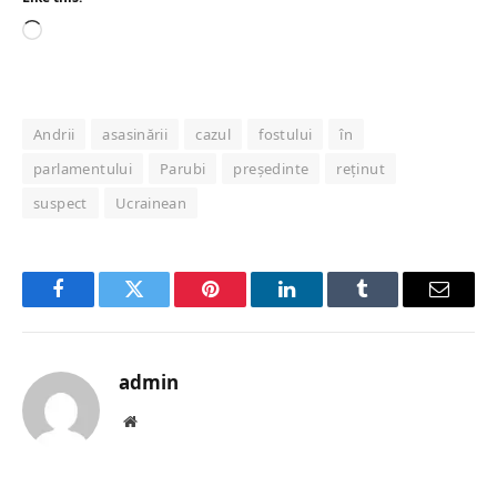
Loading…
Andrii
asasinării
cazul
fostului
în
parlamentului
Parubi
președinte
reținut
suspect
Ucrainean
Facebook
Twitter
Pinterest
LinkedIn
Tumblr
Email
admin
Website