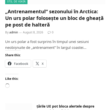
STIL DE VIAȚĂ
„Antrenamentul” sezonului în Arctica:
Un urs polar folosește un bloc de gheață
pe post de halteră
By
admin
August 8, 2026
0
Un urs polar a fost surprins în timpul unei sesiuni
neobișnuite de „antrenament” în largul coastei…
Share this:
Facebook
X
Like this:
L
o
a
d
țările UE pot bloca alertele despre
i