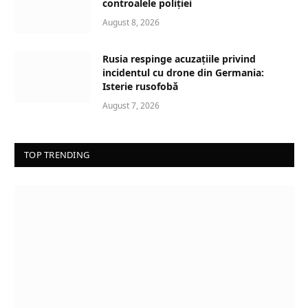
controalele poliției
n
August 8, 2026
g
…
Rusia respinge acuzațiile privind
incidentul cu drone din Germania:
Isterie rusofobă
August 7, 2026
TOP TRENDING