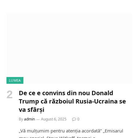
a
d
i
n
g
…
LUMEA
De ce e convins din nou Donald
Trump că războiul Rusia-Ucraina se
va sfârși
By
admin
August 6, 2025
0
„Vă mulțumim pentru atenția acordată” „Emisarul