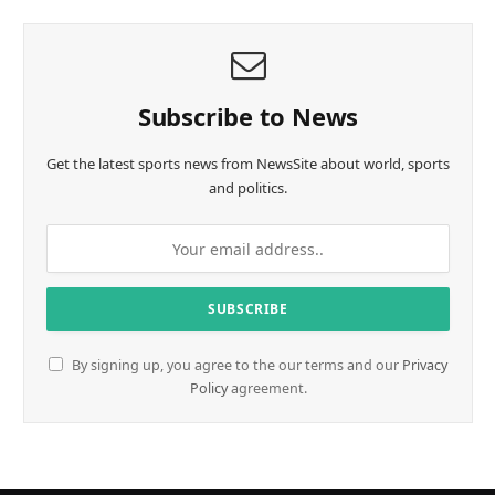
d
i
n
g
…
Subscribe to News
Get the latest sports news from NewsSite about world, sports
and politics.
By signing up, you agree to the our terms and our
Privacy
Policy
agreement.