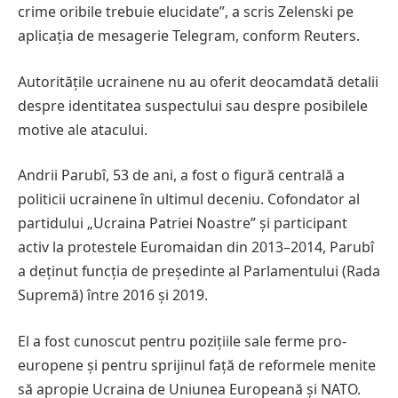
crime oribile trebuie elucidate”, a scris Zelenski pe
aplicația de mesagerie Telegram, conform Reuters.
Autoritățile ucrainene nu au oferit deocamdată detalii
despre identitatea suspectului sau despre posibilele
motive ale atacului.
Andrii Parubî, 53 de ani, a fost o figură centrală a
politicii ucrainene în ultimul deceniu. Cofondator al
partidului „Ucraina Patriei Noastre” și participant
activ la protestele Euromaidan din 2013–2014, Parubî
a deținut funcția de președinte al Parlamentului (Rada
Supremă) între 2016 și 2019.
El a fost cunoscut pentru pozițiile sale ferme pro-
europene și pentru sprijinul față de reformele menite
să apropie Ucraina de Uniunea Europeană și NATO.