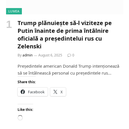
LUMEA
Trump plănuiește să-l viziteze pe
Putin înainte de prima întâlnire
oficială a președintelui rus cu
Zelenski
By
admin
August 6, 2025
0
Președintele american Donald Trump intenționează
să se întâlnească personal cu președintele rus…
Share this:
Facebook
X
Like this:
L
o