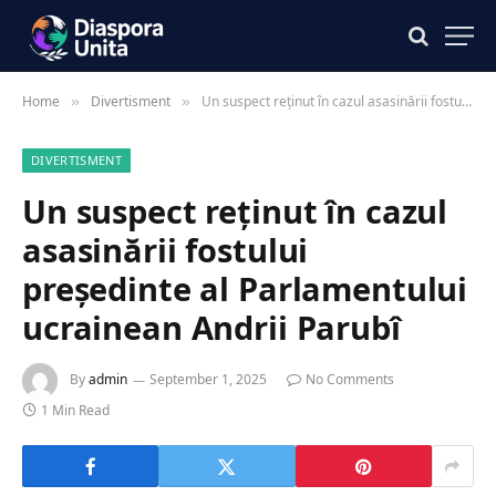
Home
Divertisment
Un suspect reținut în cazul asasinării fostului președinte al Parlamentului ucrainean Andrii Parubî
»
»
DIVERTISMENT
Un suspect reținut în cazul
asasinării fostului
președinte al Parlamentului
ucrainean Andrii Parubî
By
admin
September 1, 2025
No Comments
1 Min Read