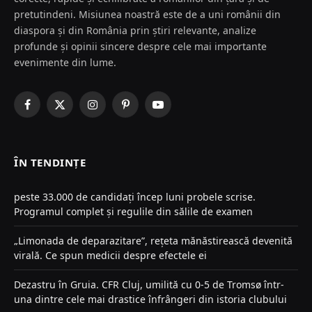
pretutindeni. Misiunea noastră este de a uni românii din
diaspora și din România prin știri relevante, analize
profunde și opinii sincere despre cele mai importante
evenimente din lume.
Facebook
X
Instagram
Pinterest
YouTube
(Twitter)
ÎN TENDINȚE
peste 33.000 de candidați încep luni probele scrise.
Programul complet și regulile din sălile de examen
„Limonada de deparazitare”, rețeta mănăstirească devenită
virală. Ce spun medicii despre efectele ei
Dezastru în Gruia. CFR Cluj, umilită cu 0-5 de Tromsø într-
una dintre cele mai drastice înfrângeri din istoria clubului