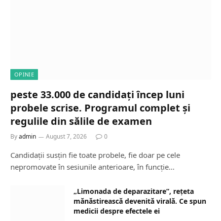
OPINIE
peste 33.000 de candidați încep luni
probele scrise. Programul complet și
regulile din sălile de examen
By
admin
August 7, 2026
0
Candidații susțin fie toate probele, fie doar pe cele
nepromovate în sesiunile anterioare, în funcție…
„Limonada de deparazitare”, rețeta
mănăstirească devenită virală. Ce spun
medicii despre efectele ei