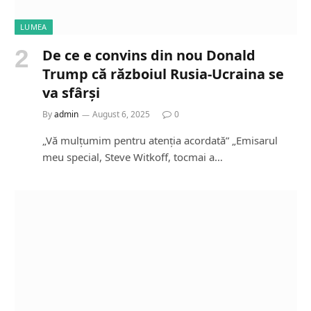
LUMEA
De ce e convins din nou Donald
Trump că războiul Rusia-Ucraina se
va sfârși
By
admin
August 6, 2025
0
„Vă mulțumim pentru atenția acordată” „Emisarul
meu special, Steve Witkoff, tocmai a…