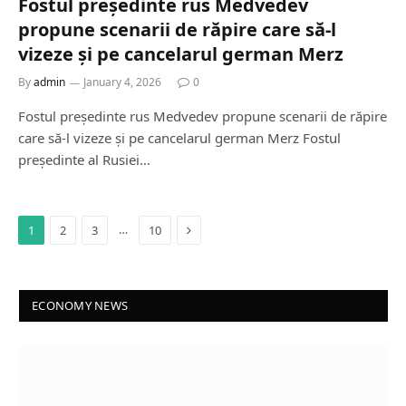
Fostul președinte rus Medvedev
propune scenarii de răpire care să-l
vizeze și pe cancelarul german Merz
By
admin
January 4, 2026
0
Fostul președinte rus Medvedev propune scenarii de răpire
care să-l vizeze și pe cancelarul german Merz Fostul
președinte al Rusiei…
Next
…
1
2
3
10
ECONOMY NEWS