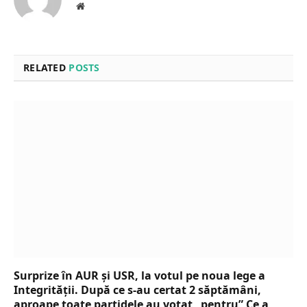
Website
RELATED
POSTS
Surprize în AUR și USR, la votul pe noua lege a
Integrității. După ce s-au certat 2 săptămâni,
aproape toate partidele au votat „pentru” Ce a