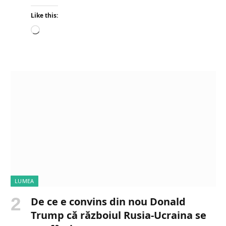
Like this:
L
o
a
d
i
n
g
…
LUMEA
De ce e convins din nou Donald
Trump că războiul Rusia-Ucraina se