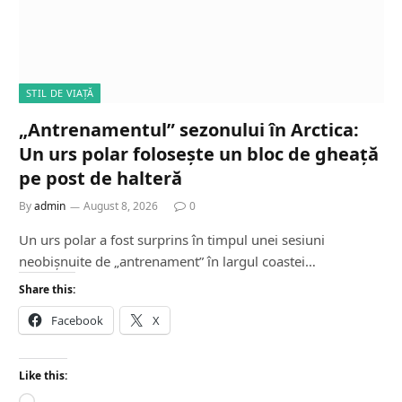
STIL DE VIAȚĂ
„Antrenamentul” sezonului în Arctica:
Un urs polar folosește un bloc de gheață
pe post de halteră
By
admin
August 8, 2026
0
Un urs polar a fost surprins în timpul unei sesiuni
neobișnuite de „antrenament” în largul coastei…
Share this:
Facebook
X
Like this: