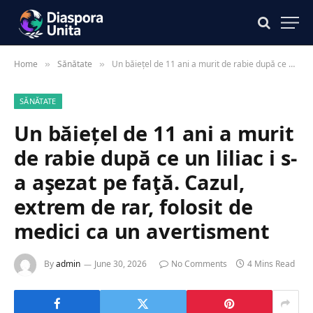
Home
Sănătate
Un băiețel de 11 ani a murit de rabie după ce un liliac i s-a aşezat pe faţă. Cazul, extrem de rar, folosit de medici ca un avertisment
»
»
SĂNĂTATE
Un băiețel de 11 ani a murit
de rabie după ce un liliac i s-
a aşezat pe faţă. Cazul,
extrem de rar, folosit de
medici ca un avertisment
By
admin
June 30, 2026
No Comments
4 Mins Read