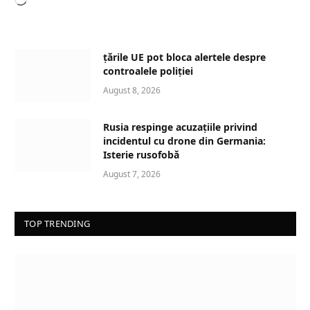
L
o
a
d
țările UE pot bloca alertele despre
i
controalele poliției
n
August 8, 2026
g
…
Rusia respinge acuzațiile privind
incidentul cu drone din Germania:
Isterie rusofobă
August 7, 2026
TOP TRENDING