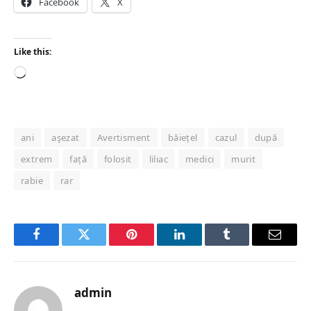
Facebook
X
Like this:
Loading…
ani
aşezat
Avertisment
băiețel
cazul
după
extrem
față
folosit
liliac
medici
murit
rabie
rar
Facebook
Twitter
Pinterest
LinkedIn
Tumblr
Email
admin