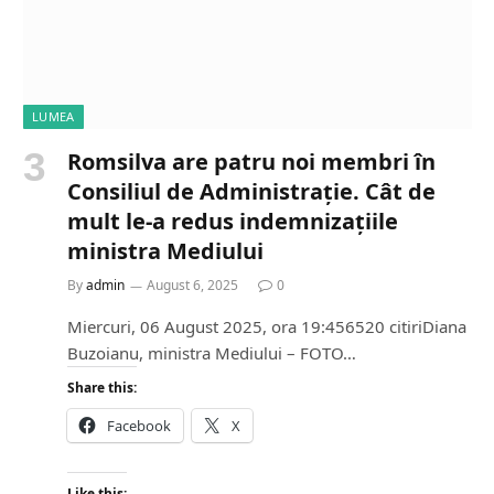
LUMEA
Romsilva are patru noi membri în
Consiliul de Administrație. Cât de
mult le-a redus indemnizațiile
ministra Mediului
By
admin
August 6, 2025
0
Miercuri, 06 August 2025, ora 19:456520 citiriDiana
Buzoianu, ministra Mediului – FOTO…
Share this:
Facebook
X
Like this: