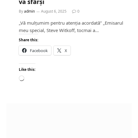
va sfârși
By
admin
August 6, 2025
0
„Vă mulțumim pentru atenția acordată” „Emisarul
meu special, Steve Witkoff, tocmai a…
Share this:
Facebook
X
Like this:
L
o
a
d
i
n
g
…