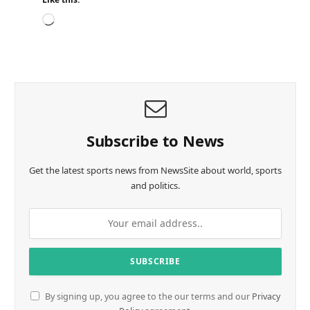
L
o
a
d
i
n
g
…
Subscribe to News
Get the latest sports news from NewsSite about world, sports
and politics.
By signing up, you agree to the our terms and our
Privacy