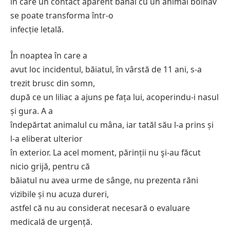
în care un contact aparent banal cu un animal bolnav
se poate transforma într-o
infecție letală.
În noaptea în care a
avut loc incidentul, băiatul, în vârstă de 11 ani, s-a
trezit brusc din somn,
după ce un liliac a ajuns pe fața lui, acoperindu-i nasul
și gura. A a
îndepărtat animalul cu mâna, iar tatăl său l-a prins și
l-a eliberat ulterior
în exterior. La acel moment, părinții nu şi-au făcut
nicio grijă, pentru că
băiatul nu avea urme de sânge, nu prezenta răni
vizibile și nu acuza dureri,
astfel că nu au considerat necesară o evaluare
medicală de urgență.