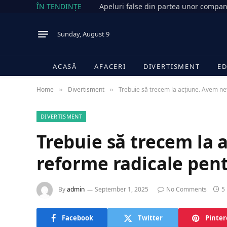
ÎN TENDINȚE
Sunday, August 9
ACASĂ
AFACERI
DIVERTISMENT
ED
Home
Divertisment
Trebuie să trecem la acțiune. Avem ne
»
»
DIVERTISMENT
Trebuie să trecem la 
reforme radicale pent
By
admin
September 1, 2025
No Comments
5
Facebook
Twitter
Pinter