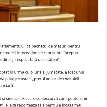
ța Parlamentului, că pachetul de măsuri pentru
încrederii internaționale reprezintă începutul
udine și respect față de cetățeni”.
ptat în urmă cu o lună și jumătate, a fost unul
a plătește astăzi „prețul anilor de cheltuieli
nanciară”.
pă și sinecuri. Fiecare se descurcă cum poate: unii
țiile, alții raportează fals pentru a încasa mai