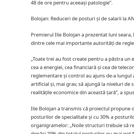
48 de ore pentru aceeași patologie”.
Bolojan: Reduceri de posturi și de salarii la
Premierul Ilie Bolojan a prezentat luni seara,
dintre cele mai importante autorități de reg
„Toate trei au fost create pentru a păstra un e
cea a energiei, cea financiară și cea de teleco
reglementare și control au ajuns de-a lungul
artificial și, mai grav, să ajungă la niveluri d
realitățile economice din această țară”, a spu
Ilie Bolojan a transmis că proiectul propune
posturilor de specialitate și cu 30% a posturil
organigramelor: „Noile structuri trebuie să r
depăși 20% din totalul posturilor, nu mai pot f