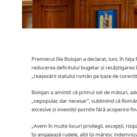
Premierul Ilie Bolojan a declarat, luni, în fa
reducerea deficitului bugetar și recâștigarea 
„reașezării statului român pe baze de corectit
Bolojan a amintit că primul set de măsuri, ado
„nepopular, dar necesar”, subliniind că Români
excesive și investiții pornite fără acoperire fi
„Avem în multe locuri privilegii, excepții, risi
își angajează rudele, alții își măresc indemniza