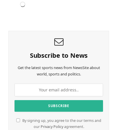
L
o
a
d
i
n
g
…
Subscribe to News
Get the latest sports news from NewsSite about
world, sports and politics.
By signing up, you agree to the our terms and
our
Privacy Policy
agreement.