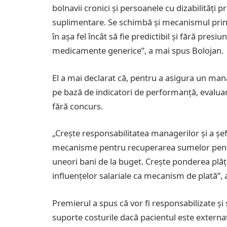
bolnavii cronici și persoanele cu dizabilități p
suplimentare. Se schimbă și mecanismul prin
în așa fel încât să fie predictibil și fără pres
medicamente generice”, a mai spus Bolojan.
El a mai declarat că, pentru a asigura un mana
pe bază de indicatori de performanță, evaluar
fără concurs.
„Crește responsabilitatea managerilor și a șefi
mecanisme pentru recuperarea sumelor pentru s
uneori bani de la buget. Crește ponderea plăț
influențelor salariale ca mecanism de plată”, 
Premierul a spus că vor fi responsabilizate și s
suporte costurile dacă pacientul este externat, 