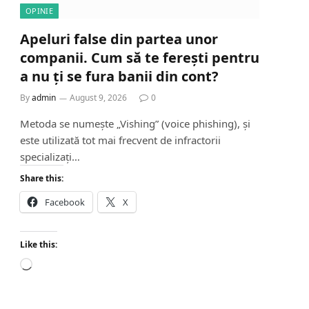
OPINIE
Apeluri false din partea unor
companii. Cum să te ferești pentru
a nu ți se fura banii din cont?
By
admin
August 9, 2026
0
Metoda se numește „Vishing” (voice phishing), și
este utilizată tot mai frecvent de infractorii
specializați…
Share this:
Facebook
X
Like this:
L
o
a