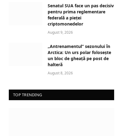
d
Senatul SUA face un pas decisiv
i
pentru prima reglementare
n
federală a pieței
criptomonedelor
g
…
August 9, 2026
„Antrenamentul” sezonului în
Arctica: Un urs polar folosește
un bloc de gheață pe post de
halteră
August 8, 2026
TOP TRENDING