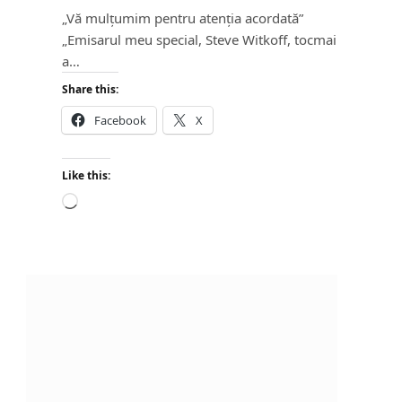
„Vă mulțumim pentru atenția acordată”
„Emisarul meu special, Steve Witkoff, tocmai
a…
Share this:
Facebook
X
Like this:
L
o
a
d
i
n
g
…