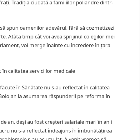
rați. Tradiția ciudată a familiilor poliandre dintr-
a să spun oamenilor adevărul, fără să cozmetizezi
arte. Atâta timp cât voi avea sprijinul colegilor mei
arlament, voi merge înainte cu încredere în țara
at în calitatea serviciilor medicale
e făcute în Sănătate nu s-au reflectat în calitatea
e Bolojan la asumarea răspunderii pe reforma în
 an, deși au fost creșteri salariale mari în anii
t lucru nu s-a reflectat îndeajuns în îmbunătățirea
mp, problemele s-au acumulat. A venit vremea să