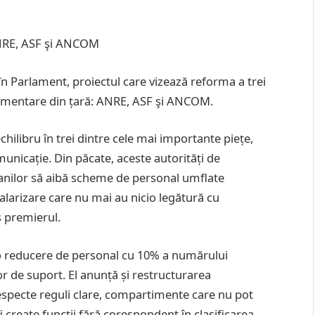
 ANRE, ASF şi ANCOM
 în Parlament, proiectul care vizează reforma a trei
lementare din țară: ANRE, ASF şi ANCOM.
chilibru în trei dintre cele mai importante piețe,
municație. Din păcate, aceste autorități de
 anilor să aibă scheme de personal umflate
e salarizare care nu mai au nicio legătură cu
s premierul.
 o reducere de personal cu 10% a numărului
or de suport. El anunță și restructurarea
especte reguli clare, compartimente care nu pot
i create funcții fără corespondent în clasificarea