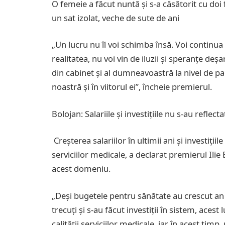
O femeie a făcut nuntă și s-a căsătorit cu doi f
un sat izolat, veche de sute de ani
„Un lucru nu îl voi schimba însă. Voi continu
realitatea, nu voi vin de iluzii și speranțe deș
din cabinet și al dumneavoastră la nivel de p
noastră și în viitorul ei”, încheie premierul.
Bolojan: Salariile și investițiile nu s-au reflect
Creșterea salariilor în ultimii ani și investițiil
serviciilor medicale, a declarat premierul Ili
acest domeniu.
„Deși bugetele pentru sănătate au crescut an de
trecuți și s-au făcut investiții în sistem, aces
calității serviciilor medicale, iar în acest ti