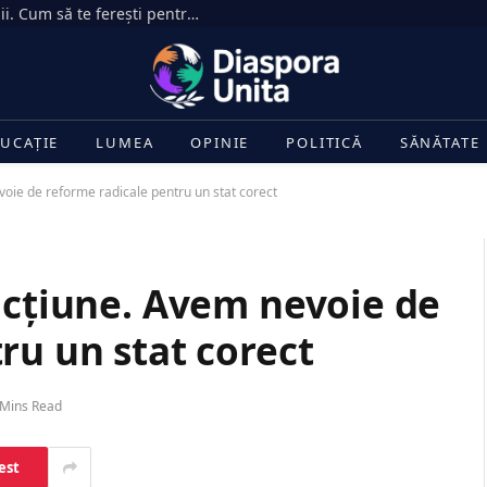
Apeluri false din partea unor companii. Cum să te ferești pentru a nu ți se fura banii din cont?
UCAȚIE
LUMEA
OPINIE
POLITICĂ
SĂNĂTATE
voie de reforme radicale pentru un stat corect
acțiune. Avem nevoie de
ru un stat corect
 Mins Read
est