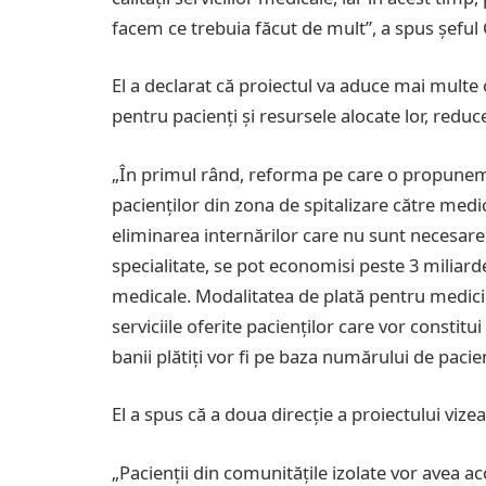
facem ce trebuia făcut de mult”, a spus șeful
El a declarat că proiectul va aduce mai multe 
pentru pacienți și resursele alocate lor, reduce
„În primul rând, reforma pe care o propunem a
pacienților din zona de spitalizare către medic
eliminarea internărilor care nu sunt necesare 
specialitate, se pot economisi peste 3 miliarde 
medicale. Modalitatea de plată pentru medici
serviciile oferite pacienților care vor constit
banii plătiți vor fi pe baza numărului de pacienț
El a spus că a doua direcție a proiectului vizea
„Pacienții din comunitățile izolate vor avea ac