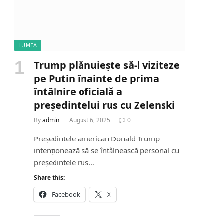
LUMEA
Trump plănuiește să-l viziteze
pe Putin înainte de prima
întâlnire oficială a
președintelui rus cu Zelenski
By
admin
August 6, 2025
0
Președintele american Donald Trump
intenționează să se întâlnească personal cu
președintele rus…
Share this:
Facebook
X