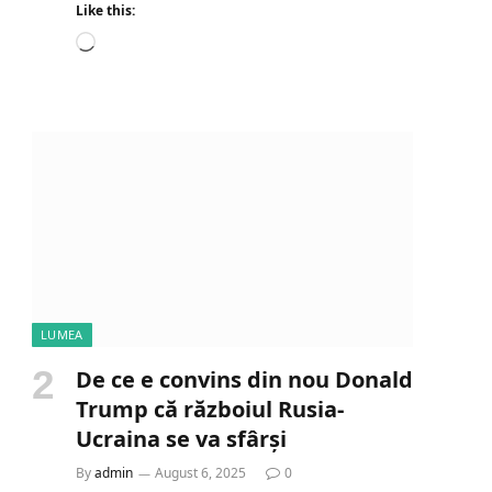
Like this:
L
o
a
d
i
n
g
…
LUMEA
De ce e convins din nou Donald
Trump că războiul Rusia-
Ucraina se va sfârși
By
admin
August 6, 2025
0