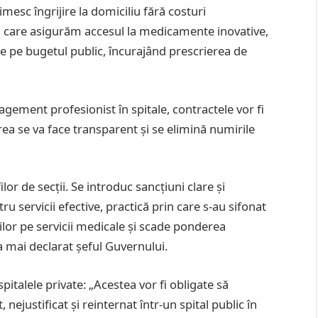
rimesc îngrijire la domiciliu fără costuri
 care asigurăm accesul la medicamente inovative,
iune pe bugetul public, încurajând prescrierea de
gement profesionist în spitale, contractele vor fi
ea se va face transparent și se elimină numirile
lor de secții. Se introduc sancțiuni clare și
ervicii efective, practică prin care s-au sifonat
ilor pe servicii medicale și scade ponderea
a mai declarat șeful Guvernului.
pitalele private: „Acestea vor fi obligate să
nejustificat și reinternat într-un spital public în