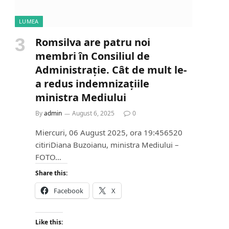
LUMEA
Romsilva are patru noi
membri în Consiliul de
Administrație. Cât de mult le-
a redus indemnizațiile
ministra Mediului
By
admin
August 6, 2025
0
Miercuri, 06 August 2025, ora 19:456520
citiriDiana Buzoianu, ministra Mediului –
FOTO…
Share this:
Facebook
X
Like this: