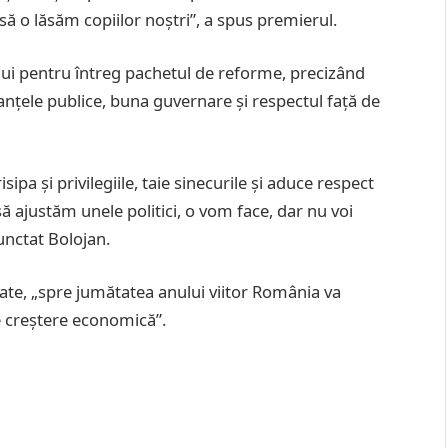
 o lăsăm copiilor noștri”, a spus premierul.
lui pentru întreg pachetul de reforme, precizând
anțele publice, buna guvernare și respectul față de
ipa și privilegiile, taie sinecurile și aduce respect
ă ajustăm unele politici, o vom face, dar nu voi
punctat Bolojan.
uate, „spre jumătatea anului viitor România va
e creștere economică”.