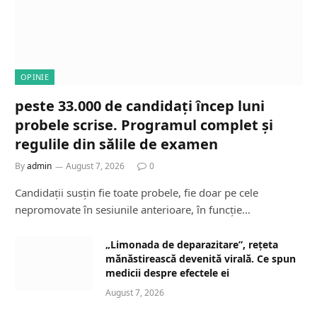
OPINIE
peste 33.000 de candidați încep luni
probele scrise. Programul complet și
regulile din sălile de examen
By
admin
August 7, 2026
0
Candidații susțin fie toate probele, fie doar pe cele
nepromovate în sesiunile anterioare, în funcție…
„Limonada de deparazitare”, rețeta
mănăstirească devenită virală. Ce spun
medicii despre efectele ei
August 7, 2026