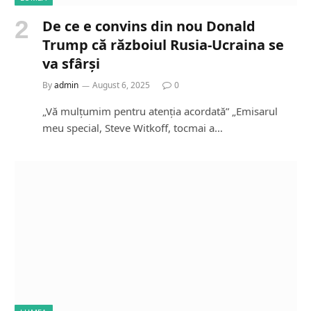
De ce e convins din nou Donald
Trump că războiul Rusia-Ucraina se
va sfârși
By
admin
August 6, 2025
0
„Vă mulțumim pentru atenția acordată” „Emisarul
meu special, Steve Witkoff, tocmai a…