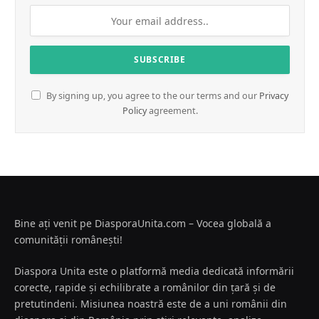
By signing up, you agree to the our terms and our
Privacy
Policy
agreement.
Bine ați venit pe DiasporaUnita.com – Vocea globală a
comunității românești!
Diaspora Unita este o platformă media dedicată informării
corecte, rapide și echilibrate a românilor din țară și de
pretutindeni. Misiunea noastră este de a uni românii din