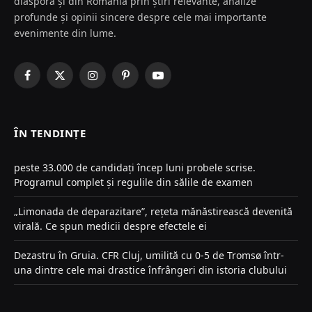
diaspora și din România prin știri relevante, analize
profunde și opinii sincere despre cele mai importante
evenimente din lume.
Facebook
X
Instagram
Pinterest
YouTube
(Twitter)
ÎN TENDINȚE
peste 33.000 de candidați încep luni probele scrise.
Programul complet și regulile din sălile de examen
„Limonada de deparazitare”, rețeta mănăstirească devenită
virală. Ce spun medicii despre efectele ei
Dezastru în Gruia. CFR Cluj, umilită cu 0-5 de Tromsø într-
una dintre cele mai drastice înfrângeri din istoria clubului