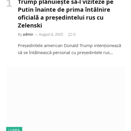
Trump plănuiește să-l viziteze pe
Putin înainte de prima întâlnire
oficială a președintelui rus cu
Zelenski
By
admin
August 6, 2025
0
Președintele american Donald Trump intenționează
să se întâlnească personal cu președintele rus…
LUMEA