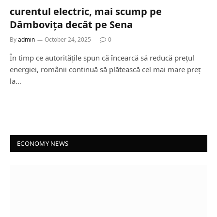
curentul electric, mai scump pe
Dâmbovița decât pe Sena
By
admin
October 24, 2025
0
În timp ce autoritățile spun că încearcă să reducă prețul
energiei, românii continuă să plătească cel mai mare preț
la…
ECONOMY NEWS