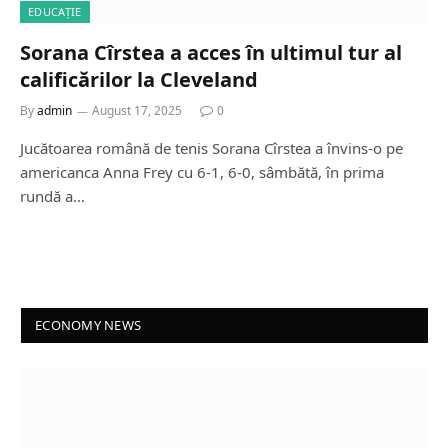
EDUCAȚIE
Sorana Cîrstea a acces în ultimul tur al
calificărilor la Cleveland
By
admin
August 17, 2025
0
Jucătoarea română de tenis Sorana Cîrstea a învins-o pe
americanca Anna Frey cu 6-1, 6-0, sâmbătă, în prima
rundă a…
ECONOMY NEWS