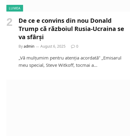
LUMEA
De ce e convins din nou Donald
Trump că războiul Rusia-Ucraina se
va sfârși
By
admin
August 6, 2025
0
„Vă mulțumim pentru atenția acordată” „Emisarul
meu special, Steve Witkoff, tocmai a…