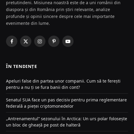
pretutindeni. Misiunea noastră este de a uni românii din
diaspora și din România prin știri relevante, analize
profunde și opinii sincere despre cele mai importante
evenimente din lume.
Facebook
X
Instagram
Pinterest
YouTube
(Twitter)
ÎN TENDINȚE
Apeluri false din partea unor companii. Cum să te ferești
pentru a nu ți se fura banii din cont?
Senatul SUA face un pas decisiv pentru prima reglementare
federală a pieței criptomonedelor
„Antrenamentul” sezonului în Arctica: Un urs polar folosește
un bloc de gheață pe post de halteră