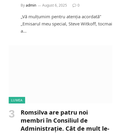
By
admin
August 6, 2025
0
„Vă mulțumim pentru atenția acordată”
„Emisarul meu special, Steve Witkoff, tocmai
a…
LUMEA
Romsilva are patru noi
membri în Consiliul de
Administrație. Cât de mult le-