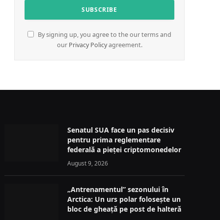
By signing up, you agree to the our terms and
our
Privacy Policy
agreement.
Senatul SUA face un pas decisiv
pentru prima reglementare
federală a pieței criptomonedelor
August 9, 2026
„Antrenamentul” sezonului în
Arctica: Un urs polar folosește un
bloc de gheață pe post de halteră