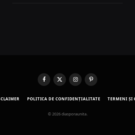
Facebook
X
Instagram
Pinterest
(Twitter)
SCLAIMER
POLITICA DE CONFIDENȚIALITATE
TERMENI ȘI 
© 2026 diasporaunita.