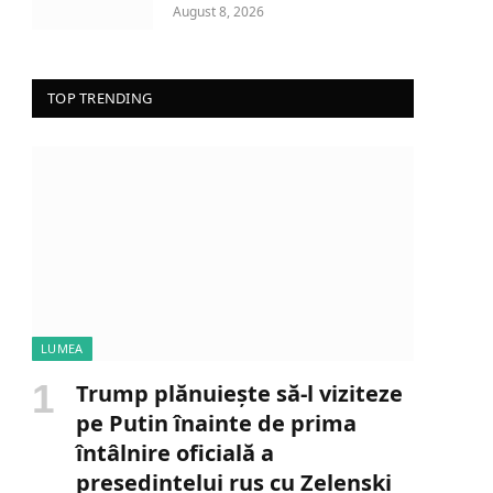
August 8, 2026
TOP TRENDING
LUMEA
Trump plănuiește să-l viziteze
pe Putin înainte de prima
întâlnire oficială a
președintelui rus cu Zelenski