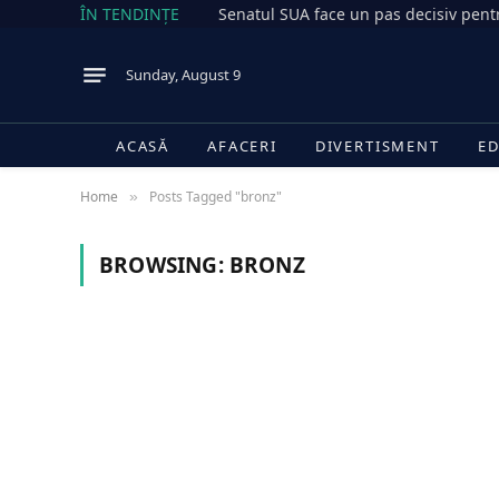
ÎN TENDINȚE
Sunday, August 9
ACASĂ
AFACERI
DIVERTISMENT
ED
Home
Posts Tagged "bronz"
»
BROWSING:
BRONZ