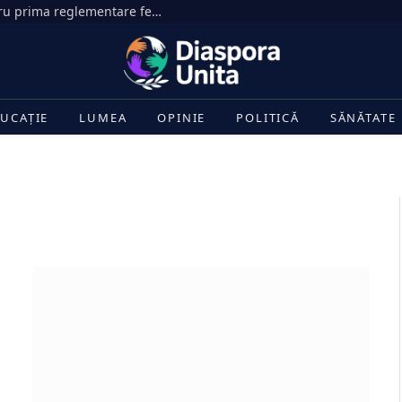
Senatul SUA face un pas decisiv pentru prima reglementare federală a pieței criptomonedelor
UCAȚIE
LUMEA
OPINIE
POLITICĂ
SĂNĂTATE