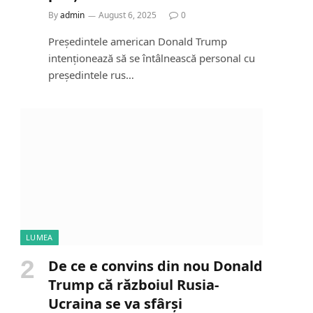
By
admin
August 6, 2025
0
Președintele american Donald Trump
intenționează să se întâlnească personal cu
președintele rus…
LUMEA
De ce e convins din nou Donald
Trump că războiul Rusia-
Ucraina se va sfârși