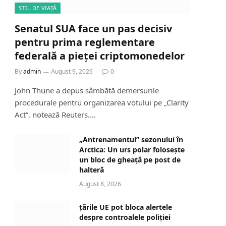
STIL DE VIAȚĂ
Senatul SUA face un pas decisiv
pentru prima reglementare
federală a pieței criptomonedelor
By
admin
August 9, 2026
0
John Thune a depus sâmbătă demersurile
procedurale pentru organizarea votului pe „Clarity
Act”, notează Reuters.…
„Antrenamentul” sezonului în
Arctica: Un urs polar folosește
un bloc de gheață pe post de
halteră
August 8, 2026
țările UE pot bloca alertele
despre controalele poliției