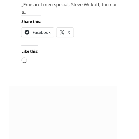
„Emisarul meu special, Steve Witkoff, tocmai
a…
Share this:
Facebook
X
Like this:
L
o
a
d
i
n
g
…