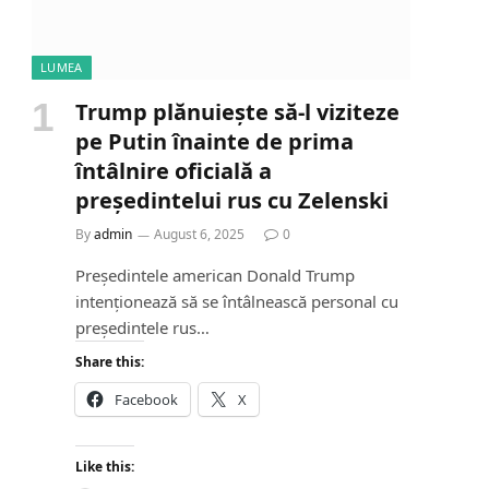
LUMEA
Trump plănuiește să-l viziteze
pe Putin înainte de prima
întâlnire oficială a
președintelui rus cu Zelenski
By
admin
August 6, 2025
0
Președintele american Donald Trump
intenționează să se întâlnească personal cu
președintele rus…
Share this:
Facebook
X
Like this: