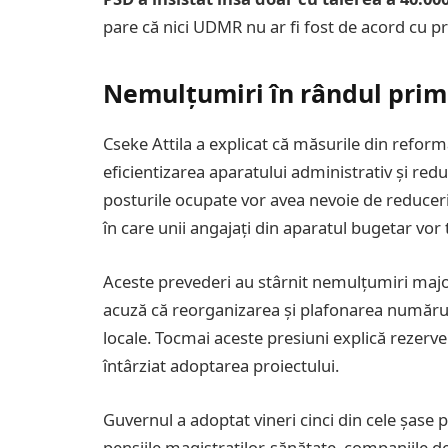
pare că nici UDMR nu ar fi fost de acord cu p
Nemulțumiri în rândul prim
Cseke Attila a explicat că măsurile din refor
eficientizarea aparatului administrativ și red
posturile ocupate vor avea nevoie de reduceri 
în care unii angajați din aparatul bugetar vor 
Aceste prevederi au stârnit nemulțumiri majore
acuză că reorganizarea și plafonarea numărulu
locale. Tocmai aceste presiuni explică rezervele
întârziat adoptarea proiectului.
Guvernul a adoptat vineri cinci din cele șase p
pensiile magistraților, sănătate, companiile de 