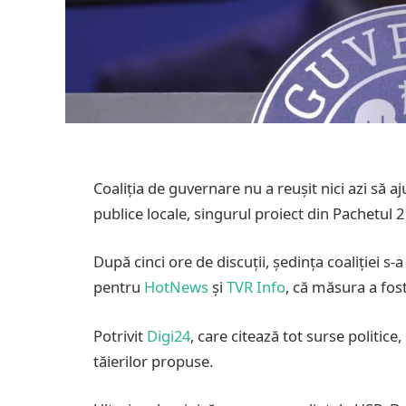
Coaliția de guvernare nu a reușit nici azi să 
publice locale, singurul proiect din Pachetul
După cinci ore de discuții, ședința coaliției s-
pentru
HotNews
și
TVR Info
, că măsura a fo
Potrivit
Digi24
, care citează tot surse politi
tăierilor propuse.