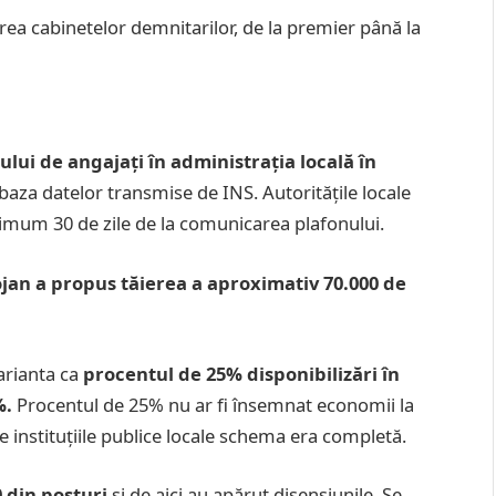
rea cabinetelor demnitarilor, de la premier până la
ui de angajați în administrația locală în
 baza datelor transmise de INS. Autoritățile locale
mum 30 de zile de la comunicarea plafonului.
lojan a propus tăierea a aproximativ 70.000 de
varianta ca
procentul de 25% disponibilizări în
%.
Procentul de 25% nu ar fi însemnat economii la
te instituțiile publice locale schema era completă.
0 din posturi
și de aici au apărut disensiunile. Se