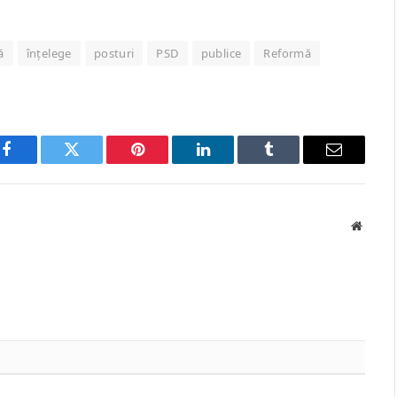
ă
înțelege
posturi
PSD
publice
Reformă
Facebook
Twitter
Pinterest
LinkedIn
Tumblr
Email
Websit