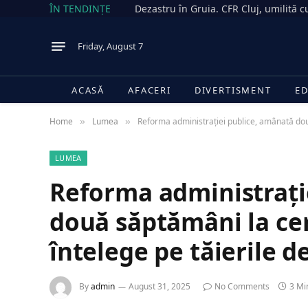
ÎN TENDINȚE
Friday, August 7
ACASĂ
AFACERI
DIVERTISMENT
ED
Home
Lumea
Reforma administrației publice, amânată două
»
»
LUMEA
Reforma administrați
două săptămâni la cer
întelege pe tăierile d
By
admin
August 31, 2025
No Comments
3 Mi