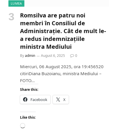
LUMEA
Romsilva are patru noi
membri în Consiliul de
Administrație. Cât de mult le-
a redus indemnizațiile
ministra Mediului
By
admin
August 6, 2025
0
Miercuri, 06 August 2025, ora 19:456520
citiriDiana Buzoianu, ministra Mediului –
FOTO…
Share this:
Facebook
X
Like this:
L