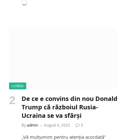
L
o
a
d
i
n
g
…
LUMEA
De ce e convins din nou Donald
Trump că războiul Rusia-
Ucraina se va sfârși
By
admin
August 6, 2025
0
„Vă mulțumim pentru atenția acordată”