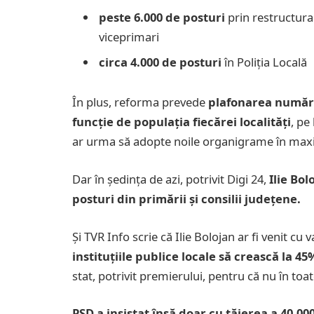
peste 6.000 de posturi
prin restructura
viceprimari
circa 4.000 de posturi
în Poliția Locală
În plus, reforma prevede
plafonarea numărul
funcție de populația fiecărei localități
, pe
ar urma să adopte noile organigrame în maxi
Dar în ședința de azi, potrivit Digi 24,
Ilie Bo
posturi din primării și consilii județene.
Și TVR Info scrie că Ilie Bolojan ar fi venit cu 
instituțiile publice locale să crească la 45
stat, potrivit premierului, pentru că nu în toa
PSD a insistat însă doar cu tăierea a 40.00