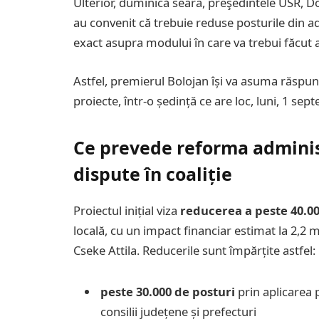
Ulterior, duminică seara, preşedintele USR, Dom
au convenit că trebuie reduse posturile din adm
exact asupra modului în care va trebui făcut a
Astfel, premierul Bolojan își va asuma răspun
proiecte, într-o ședință ce are loc, luni, 1 sep
Ce prevede reforma administr
dispute în coaliție
Proiectul inițial viza
reducerea a peste 40.00
locală, cu un impact financiar estimat la 2,2 mi
Cseke Attila. Reducerile sunt împărțite astfel:
peste 30.000 de posturi
prin aplicarea 
consilii județene și prefecturi