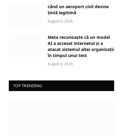
d
când un aeroport civil devine
i
țintă legitimă
n
August 6, 2026
g
…
Meta recunoaște că un model
AI a accesat internetul și a
atacat sistemul altei organizații
în timpul unui test
August 6, 2026
TOP TRENDING