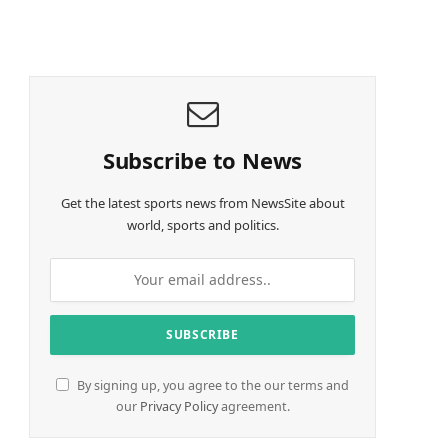
o
a
d
i
n
g
…
Subscribe to News
Get the latest sports news from NewsSite about
world, sports and politics.
e
By signing up, you agree to the our terms and
our
Privacy Policy
agreement.