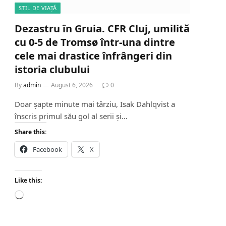
STIL DE VIAȚĂ
Dezastru în Gruia. CFR Cluj, umilită
cu 0-5 de Tromsø într-una dintre
cele mai drastice înfrângeri din
istoria clubului
By
admin
August 6, 2026
0
Doar șapte minute mai târziu, Isak Dahlqvist a
înscris primul său gol al serii și…
Share this:
Facebook
X
Like this:
L
o
a