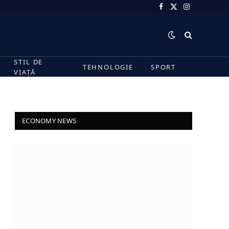
Facebook
X
Instagram
(Twitter)
STIL DE
TEHNOLOGIE
SPORT
VIAȚĂ
ECONOMY NEWS