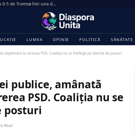
Dezastru în Gruia. CFR Cluj, umilită cu 0-5 de Tromsø într-una dintre cele mai drastice înfrângeri din istoria clubului
UCAȚIE
LUMEA
OPINIE
POLITICĂ
SĂNĂTATE
 săptămâni la cererea PSD. Coaliția nu se întelege pe tăierile de posturi
ei publice, amânată
erea PSD. Coaliția nu se
e posturi
ns Read