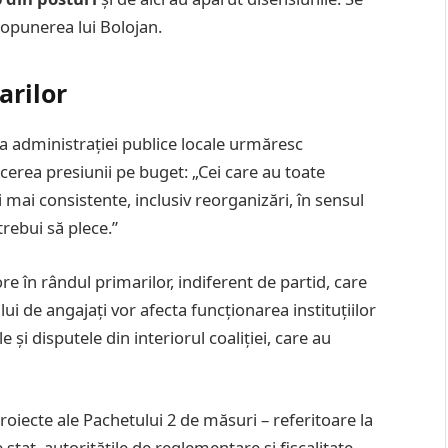
ropunerea lui Bolojan.
arilor
ma administrației publice locale urmăresc
ucerea presiunii pe buget: „Cei care au toate
mai consistente, inclusiv reorganizări, în sensul
trebui să plece.”
 în rândul primarilor, indiferent de partid, care
i de angajați vor afecta funcționarea instituțiilor
 și disputele din interiorul coaliției, care au
roiecte ale Pachetului 2 de măsuri – referitoare la
stat, autoritățile de reglementare și fiscalitate.