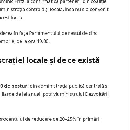
inic Fritz, a confirmat că partenerii din coaliţie
inistraţia centrală şi locală, însă nu s-a convenit
cest lucru.
derea în fața Parlamentului pe restul de cinci
tembrie, de la ora 19.00.
ației locale și de ce există
0 de posturi
din administrația publică centrală și
liarde de lei anual, potrivit ministrului Dezvoltării,
procentului de reducere de 20–25% în primării,