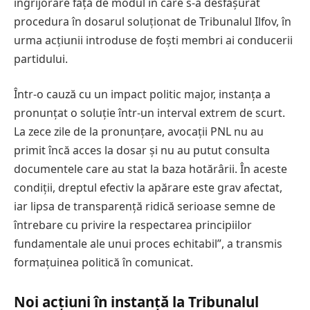
îngrijorare față de modul în care s-a desfășurat
procedura în dosarul soluționat de Tribunalul Ilfov, în
urma acțiunii introduse de foști membri ai conducerii
partidului.
Într-o cauză cu un impact politic major, instanța a
pronunțat o soluție într-un interval extrem de scurt.
La zece zile de la pronunțare, avocații PNL nu au
primit încă acces la dosar și nu au putut consulta
documentele care au stat la baza hotărârii. În aceste
condiții, dreptul efectiv la apărare este grav afectat,
iar lipsa de transparență ridică serioase semne de
întrebare cu privire la respectarea principiilor
fundamentale ale unui proces echitabil”, a transmis
formațuinea politică în comunicat.
Noi acțiuni în instanță la Tribunalul