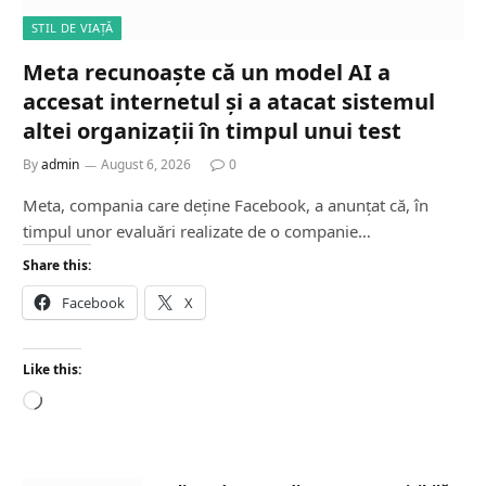
STIL DE VIAȚĂ
Meta recunoaște că un model AI a
accesat internetul și a atacat sistemul
altei organizații în timpul unui test
By
admin
August 6, 2026
0
Meta, compania care deține Facebook, a anunțat că, în
timpul unor evaluări realizate de o companie…
Share this:
Facebook
X
Like this:
L
o
a
d