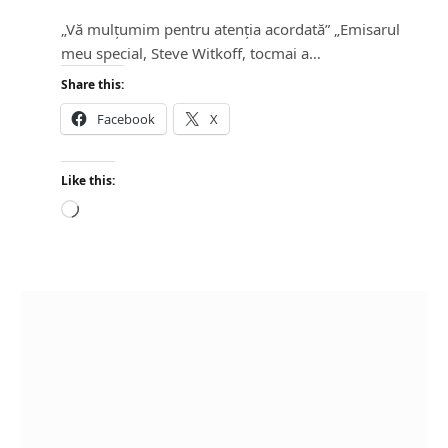
„Vă mulțumim pentru atenția acordată” „Emisarul
meu special, Steve Witkoff, tocmai a…
Share this:
Facebook
X
Like this:
L
o
a
d
i
n
g
…