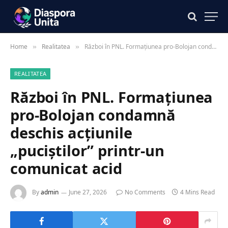
Home
Realitatea
Război în PNL. Formațiunea pro-Bolojan condamnă deschis acțiunile „puciștilor” printr-un comunicat acid
»
»
REALITATEA
Război în PNL. Formațiunea
pro-Bolojan condamnă
deschis acțiunile
„puciștilor” printr-un
comunicat acid
By
admin
June 27, 2026
No Comments
4 Mins Read