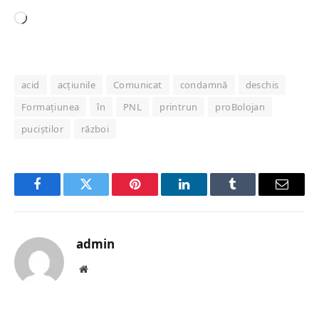
Loading…
acid
acțiunile
Comunicat
condamnă
deschis
Formațiunea
în
PNL
printrun
proBolojan
puciștilor
război
Facebook
Twitter
Pinterest
LinkedIn
Tumblr
Email
admin
Website