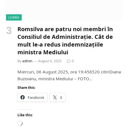
LUMEA
Romsilva are patru noi membri în
Consiliul de Administrație. Cât de
mult le-a redus indemnizațiile
ministra Mediului
By
admin
August 6, 2025
0
Miercuri, 06 August 2025, ora 19:456520 citiriDiana
Buzoianu, ministra Mediului – FOTO…
Share this:
Facebook
X
Like this:
L