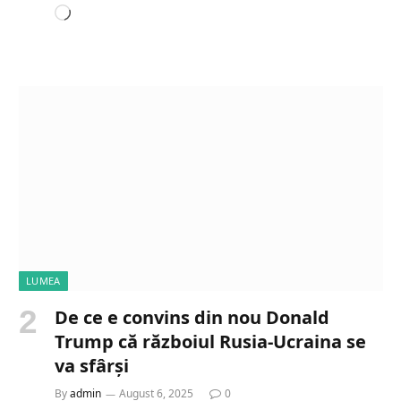
L
o
a
d
i
n
g
…
LUMEA
De ce e convins din nou Donald
Trump că războiul Rusia-Ucraina se
va sfârși
By
admin
August 6, 2025
0