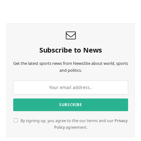
o
a
d
i
n
g
…
Subscribe to News
Get the latest sports news from NewsSite about world, sports
and politics.
By signing up, you agree to the our terms and our
Privacy
Policy
agreement.