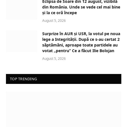
Eclipsa de Soare din 12 august, vizibilă
i
din România. Unde se vede cel mai bine
n
și la ce oră începe
g
August 5, 2026
…
Surprize în AUR și USR, la votul pe noua
lege a Integrității. După ce s-au certat 2
săptămâni, aproape toate partidele au
votat „pentru” Ce a făcut Ilie Bolojan
August 5, 2026
TOP TRENDING