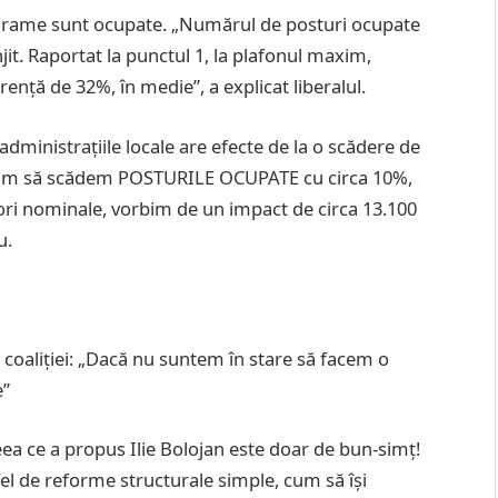
nigrame sunt ocupate. „Numărul de posturi ocupate
njit. Raportat la punctul 1, la plafonul maxim,
nță de 32%, în medie”, a explicat liberalul.
administrațiile locale are efecte de la o scădere de
reăm să scădem POSTURILE OCUPATE cu circa 10%,
ori nominale, vorbim de un impact de circa 13.100
u.
 coaliției: „Dacă nu suntem în stare să facem o
e”
eea ce a propus Ilie Bolojan este doar de bun-simț!
el de reforme structurale simple, cum să își