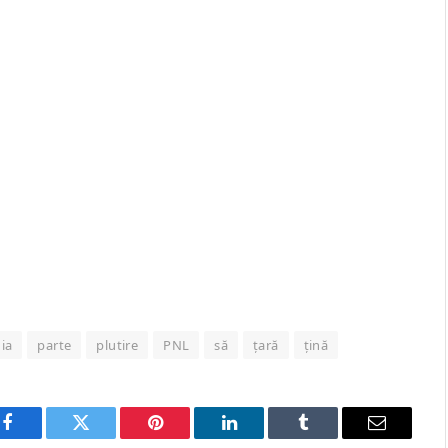
nia
parte
plutire
PNL
să
țară
țină
Facebook
Twitter
Pinterest
LinkedIn
Tumblr
Email