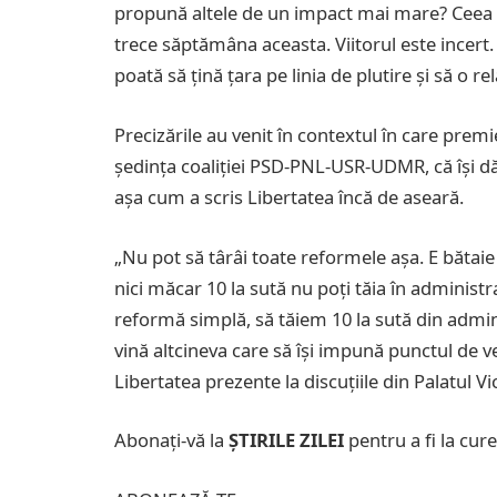
propună altele de un impact mai mare? Ceea ce
trece săptămâna aceasta. Viitorul este incert.
poată să țină țara pe linia de plutire și să o r
Precizările au venit în contextul în care premi
ședința coaliției PSD-PNL-USR-UDMR, că își 
așa cum a scris Libertatea încă de aseară.
„Nu pot să târâi toate reformele așa. E bătaie
nici măcar 10 la sută nu poți tăia în administ
reformă simplă, să tăiem 10 la sută din adminis
vină altcineva care să își impună punctul de 
Libertatea prezente la discuțiile din Palatul Vi
Abonați-vă la
ȘTIRILE ZILEI
pentru a fi la cure