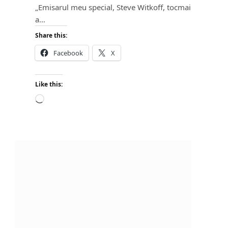
„Emisarul meu special, Steve Witkoff, tocmai
a…
Share this:
Facebook
X
Like this:
L
o
a
d
i
n
g
…