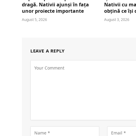
dragă. Nativii ajunși în fața
Nativii cu ma
unor proiecte importante
obțină ce își
August 5, 2026
August 3, 2026
LEAVE A REPLY