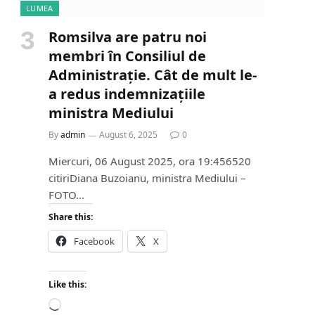
LUMEA
Romsilva are patru noi
e
membri în Consiliul de
Administrație. Cât de mult le-
a redus indemnizațiile
ministra Mediului
By
admin
August 6, 2025
0
Miercuri, 06 August 2025, ora 19:456520
citiriDiana Buzoianu, ministra Mediului –
FOTO…
Share this:
Facebook
X
Like this:
L