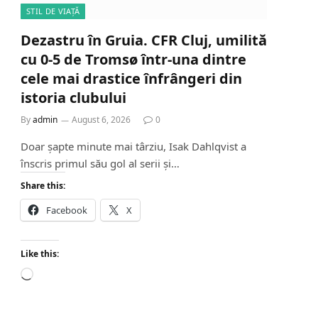
STIL DE VIAȚĂ
Dezastru în Gruia. CFR Cluj, umilită
cu 0-5 de Tromsø într-una dintre
cele mai drastice înfrângeri din
istoria clubului
By
admin
August 6, 2026
0
Doar șapte minute mai târziu, Isak Dahlqvist a
înscris primul său gol al serii și…
Share this:
Facebook
X
Like this:
L
o
a