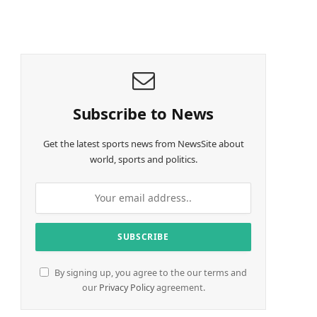
o
a
d
i
n
g
…
Subscribe to News
Get the latest sports news from NewsSite about
world, sports and politics.
By signing up, you agree to the our terms and
our
Privacy Policy
agreement.