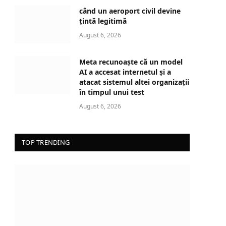
d
când un aeroport civil devine
i
țintă legitimă
n
August 6, 2026
g
…
Meta recunoaște că un model
AI a accesat internetul și a
atacat sistemul altei organizații
în timpul unui test
August 6, 2026
TOP TRENDING