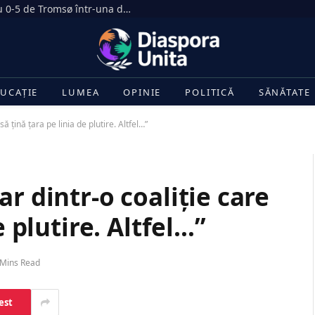
Dezastru în Gruia. CFR Cluj, umilită cu 0-5 de Tromsø într-una dintre cele mai drastice înfrângeri din istoria clubului
UCAȚIE
LUMEA
OPINIE
POLITICĂ
SĂNĂTATE
ă țină țara pe linia de plutire. Altfel…”
r dintr-o coaliție care
e plutire. Altfel…”
 Mins Read
est