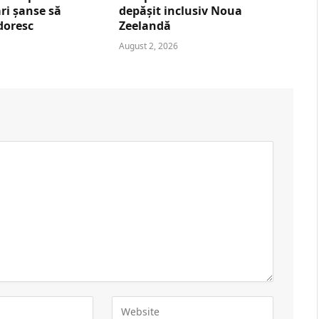
ri șanse să
depășit inclusiv Noua
 doresc
Zeelandă
August 2, 2026