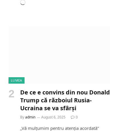
L
o
a
d
i
n
g
…
LUMEA
De ce e convins din nou Donald
Trump că războiul Rusia-
Ucraina se va sfârși
By
admin
August 6, 2025
0
„Vă mulțumim pentru atenția acordată”