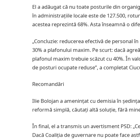
El a adăugat că nu toate posturile din orga
în administrațiile locale este de 127.500, rotu
acestea reprezintă 68%. Asta înseamnă o difere
„Concluzie: reducerea efectivă de personal în 
30% a plafonului maxim. Pe scurt: dacă ag
plafonul maxim trebuie scăzut cu 40%. În val
de posturi ocupate reduse”, a completat Ciuc
Recomandări
Ilie Bolojan a amenințat cu demisia în ședința
reformă simplă, căutați altă soluție, fără min
În final, el a transmis un avertisment PSD: „C
Dacă Coaliția de guvernare nu poate face astf