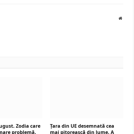
Websit
ugust. Zodia care
Țara din UE desemnată cea
o mare problemă.
mai pitorească din lume. A