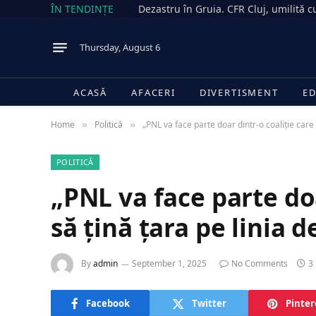
ÎN TENDINȚE
Thursday, August 6
ACASĂ
AFACERI
DIVERTISMENT
ED
Home
Politică
„PNL va face parte doar dintr-o coaliție care s
»
»
POLITICĂ
„PNL va face parte doa
să țină țara pe linia d
By
admin
September 1, 2025
No Comments
3
Facebook
Twitter
Pinter