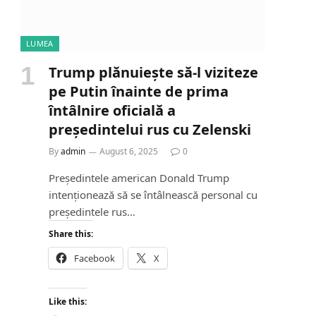
LUMEA
Trump plănuiește să-l viziteze
pe Putin înainte de prima
întâlnire oficială a
președintelui rus cu Zelenski
By
admin
August 6, 2025
0
Președintele american Donald Trump
intenționează să se întâlnească personal cu
președintele rus…
Share this:
Facebook
X
Like this: