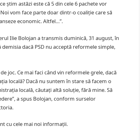
 știm astăzi este că 5 din cele 6 pachete vor
 Noi vom face parte doar dintr-o coaliție care să
elanseze economic. Altfel…”.
erul Ilie Bolojan a transmis duminică, 31 august, în
dă demisia dacă PSD nu acceptă reformele simple,
 de joc. Ce mai faci când vin reformele grele, dacă
rația locală? Dacă nu suntem în stare să facem o
trația locală, căutați altă soluție, fără mine. Să
vedere”, a spus Bolojan, conform surselor
ctoria.
nt cu cele mai noi informații.