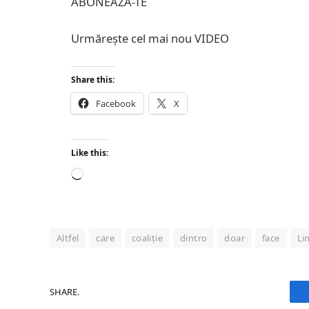
ABONEAZĂ-TE
Urmărește cel mai nou VIDEO
Share this:
Facebook
X
Like this:
Loading…
Altfel
care
coaliție
dintro
doar
face
Li
SHARE.