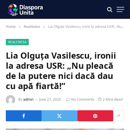
Home
Realitatea
Lia Olguța Vasilescu, ironii la adresa USR: „Nu pleacă de la putere nici dacă dau cu apă fiartă!”
»
»
REALITATEA
Lia Olguța Vasilescu, ironii
la adresa USR: „Nu pleacă
de la putere nici dacă dau
cu apă fiartă!”
By
admin
June 27, 2026
No Comments
2 Mins Read