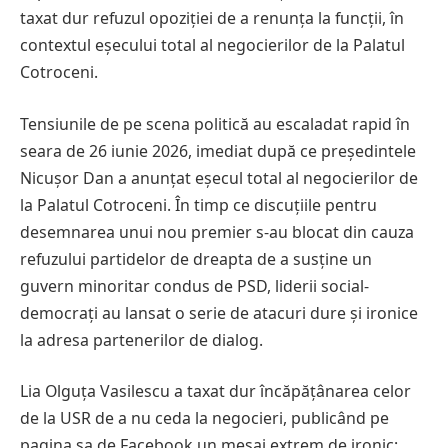
taxat dur refuzul opoziției de a renunța la funcții, în
contextul eșecului total al negocierilor de la Palatul
Cotroceni.
Tensiunile de pe scena politică au escaladat rapid în
seara de 26 iunie 2026, imediat după ce președintele
Nicușor Dan a anunțat eșecul total al negocierilor de
la Palatul Cotroceni. În timp ce discuțiile pentru
desemnarea unui nou premier s-au blocat din cauza
refuzului partidelor de dreapta de a susține un
guvern minoritar condus de PSD, liderii social-
democrați au lansat o serie de atacuri dure și ironice
la adresa partenerilor de dialog.
Lia Olguța Vasilescu a taxat dur încăpățânarea celor
de la USR de a nu ceda la negocieri, publicând pe
pagina sa de Facebook un mesaj extrem de ironic: