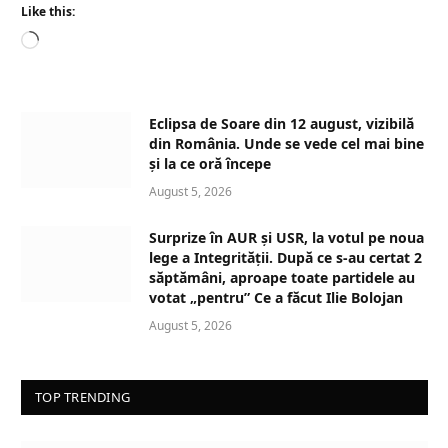
Like this:
L
o
a
d
Eclipsa de Soare din 12 august, vizibilă
i
din România. Unde se vede cel mai bine
n
și la ce oră începe
g
August 5, 2026
…
Surprize în AUR și USR, la votul pe noua
lege a Integrității. După ce s-au certat 2
săptămâni, aproape toate partidele au
votat „pentru” Ce a făcut Ilie Bolojan
August 5, 2026
TOP TRENDING