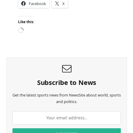
Facebook
X
Like this:
L
o
a
d
i
n
g
…
Subscribe to News
Get the latest sports news from NewsSite about world, sports
and politics.