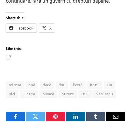
continuare, fără un guvern cu drepturi depline.
Share this:
Facebook
X
Like this:
Loading…
adresa
apă
dacă
dau
fiartă
ironii
Lia
nici
Olguța
pleacă
putere
USR
Vasilescu
Facebook
Twitter
Pinterest
LinkedIn
Tumblr
Email