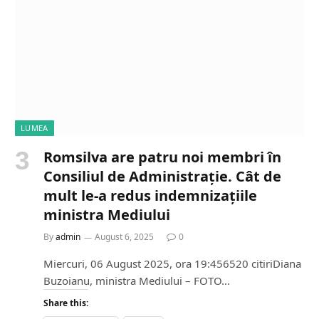
n
g
…
LUMEA
Romsilva are patru noi membri în
Consiliul de Administrație. Cât de
mult le-a redus indemnizațiile
ministra Mediului
By
admin
August 6, 2025
0
Miercuri, 06 August 2025, ora 19:456520 citiriDiana
Buzoianu, ministra Mediului – FOTO…
Share this: