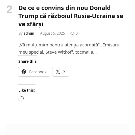
De ce e convins din nou Donald
Trump că războiul Rusia-Ucraina se
va sfârși
By
admin
August 6, 2025
0
„Vă mulțumim pentru atenția acordată” „Emisarul
meu special, Steve Witkoff, tocmai a…
Share this:
Facebook
X
Like this:
L
o
a
d
i