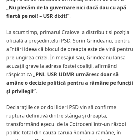
„Nu plecăm de la guvernare nici dacă dau cu apă
fiartă pe noi! – USR dixit!”
.
La scurt timp, primarul Craiovei a distribuit și poziția
oficială a președintelui PSD, Sorin Grindeanu, pentru
a întări ideea că blocul de dreapta este de vină pentru
prelungirea crizei. În mesajul său, Grindeanu lansa
acuzații grave la adresa fostei coaliții, afirmând
răspicat că
„PNL-USR-UDMR urmăresc doar să
amâne o decizie politică pentru a rămâne pe funcții
și privilegii”
.
Declarațiile celor doi lideri PSD vin să confirme
ruptura definitivă dintre stânga și dreapta,
transformând eșecul de la Cotroceni într-un război
politic total din cauza căruia România rămâne, în