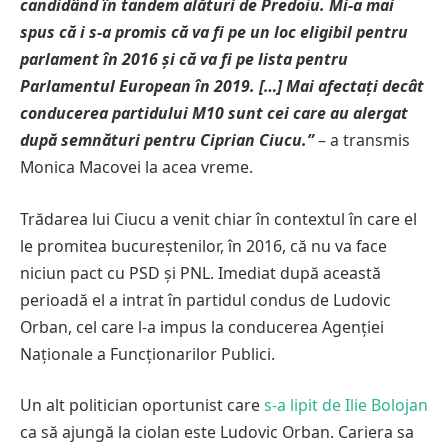
candidând în tandem alături de Predoiu. Mi-a mai
spus că i s-a promis că va fi pe un loc eligibil pentru
parlament în 2016 și că va fi pe lista pentru
Parlamentul European în 2019. […] Mai afectați decât
conducerea partidului M10 sunt cei care au alergat
după semnături pentru Ciprian Ciucu.”
– a transmis
Monica Macovei la acea vreme.
Trădarea lui Ciucu a venit chiar în contextul în care el
le promitea bucureștenilor, în 2016, că nu va face
niciun pact cu PSD și PNL. Imediat după această
perioadă el a intrat în partidul condus de Ludovic
Orban, cel care l-a impus la conducerea Agenției
Naționale a Funcționarilor Publici.
Un alt politician oportunist care
s-a lipit de Ilie Bolojan
ca să ajungă la ciolan este Ludovic Orban. Cariera sa