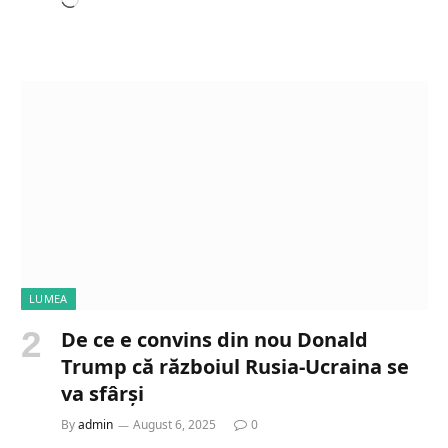
L
o
a
d
i
n
g
…
LUMEA
De ce e convins din nou Donald
Trump că războiul Rusia-Ucraina se
va sfârși
By
admin
August 6, 2025
0