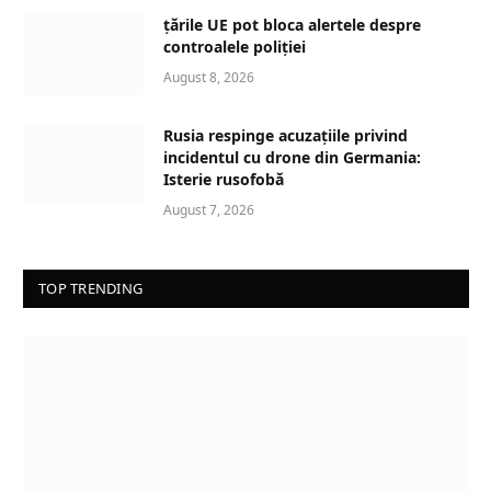
d
țările UE pot bloca alertele despre
i
controalele poliției
n
August 8, 2026
g
…
Rusia respinge acuzațiile privind
incidentul cu drone din Germania:
Isterie rusofobă
August 7, 2026
TOP TRENDING