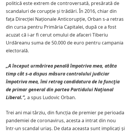
politică este extrem de controversată, presărată de
scandaluri de corupție și trădări. În 2016, chiar din
fața Direcției Naționale Anticorupție, Orban s-a retras
din cursa pentru Primăria Capitalei, după ce a fost
acuzat că i-ar fi cerut omului de afaceri Tiberiu
Urdăreanu suma de 50.000 de euro pentru campania
electorală.
„A început urmărirea penală împotriva mea, atâta
timp cât s-a dispus măsura controlului judiciar
împotriva mea, îmi retrag candidatura de la funcţia
de primar general din partea Partidului Naţional
Liberal.”,
a spus Ludovic Orban.
Trei ani mai târziu, din funcția de premier pe perioada
pandemiei de coronavirus, acesta a intrat din nou
într-un scandal uriaș. De data aceasta sunt implicați și