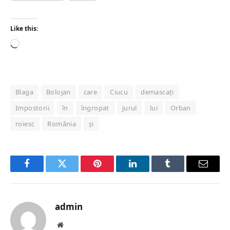
Like this:
Loading…
Blaga
Bolojan
care
Ciucu
demascați
Impostorii
în
îngropat
jurul
lui
Orban
roiesc
România
și
Facebook
Twitter
Pinterest
LinkedIn
Tumblr
Email
admin
Website