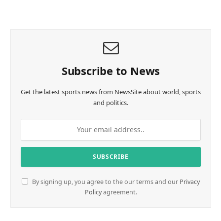
a
d
i
n
g
…
Subscribe to News
Get the latest sports news from NewsSite about world, sports
and politics.
By signing up, you agree to the our terms and our
Privacy
Policy
agreement.