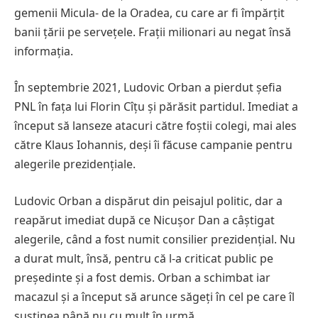
gemenii Micula- de la Oradea, cu care ar fi împărțit
banii țării pe servețele. Frații milionari au negat însă
informația.
În septembrie 2021, Ludovic Orban a pierdut șefia
PNL în fața lui Florin Cîțu și părăsit partidul. Imediat a
început să lanseze atacuri către foștii colegi, mai ales
către Klaus Iohannis, deși îi făcuse campanie pentru
alegerile prezidențiale.
Ludovic Orban a dispărut din peisajul politic, dar a
reapărut imediat după ce Nicușor Dan a câștigat
alegerile, când a fost numit consilier prezidențial. Nu
a durat mult, însă, pentru că l-a criticat public pe
președinte și a fost demis. Orban a schimbat iar
macazul și a început să arunce săgeți în cel pe care îl
susținea până nu cu mult în urmă.