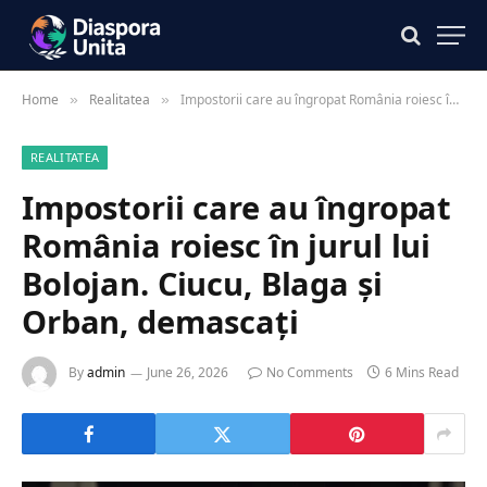
Home
Realitatea
Impostorii care au îngropat România roiesc în jurul lui Bolojan. Ciucu, Blaga și Orban, demascați
»
»
REALITATEA
Impostorii care au îngropat
România roiesc în jurul lui
Bolojan. Ciucu, Blaga și
Orban, demascați
By
admin
June 26, 2026
No Comments
6 Mins Read