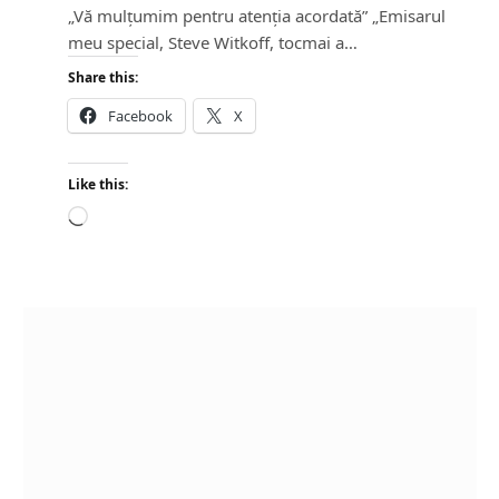
„Vă mulțumim pentru atenția acordată” „Emisarul
meu special, Steve Witkoff, tocmai a…
Share this:
Facebook
X
Like this:
L
o
a
d
i
n
g
…