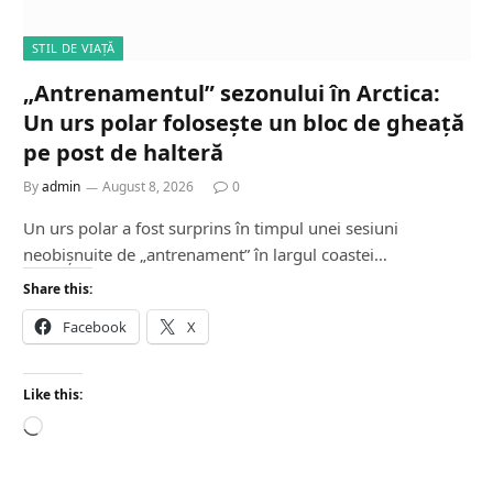
STIL DE VIAȚĂ
„Antrenamentul” sezonului în Arctica:
Un urs polar folosește un bloc de gheață
pe post de halteră
By
admin
August 8, 2026
0
Un urs polar a fost surprins în timpul unei sesiuni
neobișnuite de „antrenament” în largul coastei…
Share this:
Facebook
X
Like this:
L
o
a