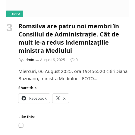
LUMEA
Romsilva are patru noi membri în
Consiliul de Administrație. Cât de
mult le-a redus indemnizațiile
ministra Mediului
By
admin
August 6, 2025
0
Miercuri, 06 August 2025, ora 19:456520 citiriDiana
Buzoianu, ministra Mediului – FOTO…
Share this:
Facebook
X
Like this:
L
o