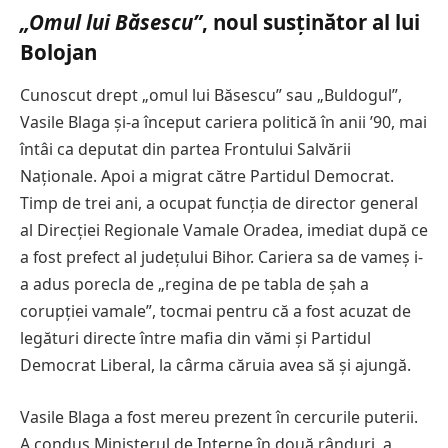
„Omul lui Băsescu”
, noul susținător al lui
Bolojan
Cunoscut drept „omul lui Băsescu” sau „Buldogul”,
Vasile Blaga și-a început cariera politică în anii ’90, mai
întâi ca deputat din partea Frontului Salvării
Naționale. Apoi a migrat către Partidul Democrat.
Timp de trei ani, a ocupat funcția de director general
al Direcției Regionale Vamale Oradea, imediat după ce
a fost prefect al județului Bihor. Cariera sa de vameș i-
a adus porecla de „regina de pe tabla de șah a
corupției vamale”, tocmai pentru că a fost acuzat de
legături directe între mafia din vămi și Partidul
Democrat Liberal, la cârma căruia avea să și ajungă.
Vasile Blaga a fost mereu prezent în cercurile puterii.
A condus Ministerul de Interne în două rânduri, a