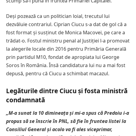
scump să-l pună în fruntea Primăriei Capitalei.
Deși pozează ca un politician loial, trecutul lui
dezvăluie contrariul. Ciprian Ciucu s-a dat de gol că a
fost format și susținut de Monica Macovei, pe care a
trădat-o. Fostul ministru penal al Justiției l-a promovat
la alegerile locale din 2016 pentru Primăria Generală
prin partidul M10, fondat de apropiata lui George
Soros în România. Însă candidatura lui nu a mai fost
depusă, pentru că Ciucu a schimbat macazul.
Legăturile dintre Ciucu și fosta ministră
condamnată
„M-a sunat la 10 dimineața și mi-a spus că Predoiu i-a
propus să se înscrie în PNL, să fie în fruntea listei la
Consiliul General și acolo va fi ales viceprimar,