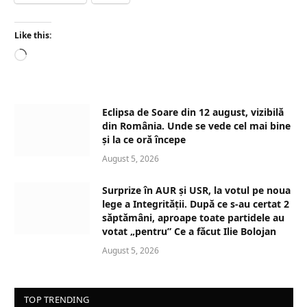
Like this:
L
o
a
d
Eclipsa de Soare din 12 august, vizibilă
i
din România. Unde se vede cel mai bine
n
și la ce oră începe
g
August 5, 2026
…
Surprize în AUR și USR, la votul pe noua
lege a Integrității. După ce s-au certat 2
săptămâni, aproape toate partidele au
votat „pentru” Ce a făcut Ilie Bolojan
August 5, 2026
TOP TRENDING