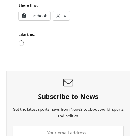
Share this:
Facebook
X
Like this:
L
o
a
d
i
n
g
…
Subscribe to News
Get the latest sports news from NewsSite about world, sports
and politics.