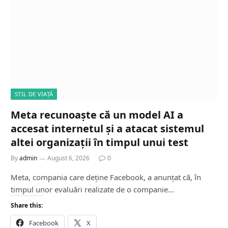
STIL DE VIAȚĂ
Meta recunoaște că un model AI a
accesat internetul și a atacat sistemul
altei organizații în timpul unui test
By
admin
August 6, 2026
0
Meta, compania care deține Facebook, a anunțat că, în
timpul unor evaluări realizate de o companie…
Share this:
Facebook
X