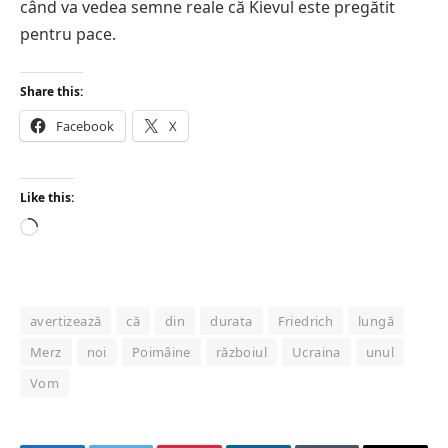
când va vedea semne reale că Kievul este pregătit
pentru pace.
Share this:
Facebook
X
Like this:
Loading…
avertizează
că
din
durata
Friedrich
lungă
Merz
noi
Poimâine
războiul
Ucraina
unul
Vom