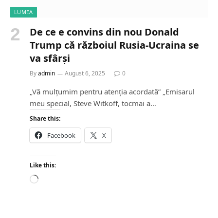
LUMEA
De ce e convins din nou Donald
Trump că războiul Rusia-Ucraina se
va sfârși
By
admin
August 6, 2025
0
„Vă mulțumim pentru atenția acordată” „Emisarul
meu special, Steve Witkoff, tocmai a…
Share this:
Facebook
X
Like this:
L
o
a
d