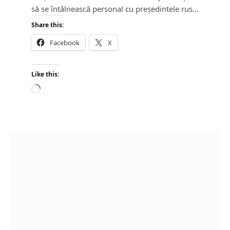
să se întâlnească personal cu președintele rus…
Share this:
Facebook
X
Like this:
L
o
a
d
i
n
g
…