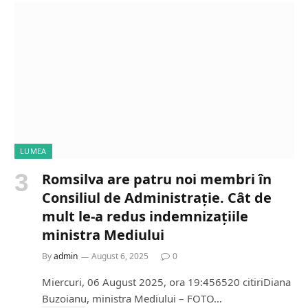
i
n
g
…
LUMEA
Romsilva are patru noi membri în
Consiliul de Administrație. Cât de
mult le-a redus indemnizațiile
ministra Mediului
By
admin
August 6, 2025
0
Miercuri, 06 August 2025, ora 19:456520 citiriDiana
Buzoianu, ministra Mediului – FOTO…