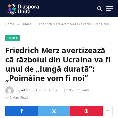
Home
Lumea
Friedrich Merz avertizează că războiul din Ucraina va fi unul de „lungă durată”: „Poimâine vom fi noi”
»
»
LUMEA
Friedrich Merz avertizează
că războiul din Ucraina va fi
unul de „lungă durată”:
„Poimâine vom fi noi”
By
admin
August 31, 2025
No Comments
2 Mins Read