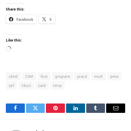
Share this:
Facebook
X
Like this:
Loading…
când
CSM
fost
grupare
joacă
mult
prea
șef
tăcut
țară
timp
Facebook
Twitter
Pinterest
LinkedIn
Tumblr
Email