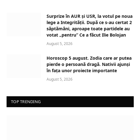
a
d
Surprize în AUR și USR, la votul pe noua
i
lege a Integrității. După ce s-au certat 2
n
săptămâni, aproape toate partidele au
votat „pentru” Ce a făcut Ilie Bolojan
g
…
August 5, 2026
Horoscop 5 august. Zodia care ar putea
pierde o persoană dragă. Nativii ajunși
în fața unor proiecte importante
August 5, 2026
TOP TRENDING