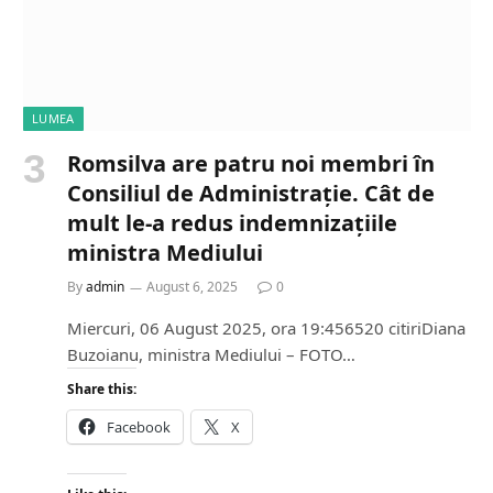
LUMEA
Romsilva are patru noi membri în
Consiliul de Administrație. Cât de
mult le-a redus indemnizațiile
ministra Mediului
By
admin
August 6, 2025
0
Miercuri, 06 August 2025, ora 19:456520 citiriDiana
Buzoianu, ministra Mediului – FOTO…
Share this:
Facebook
X