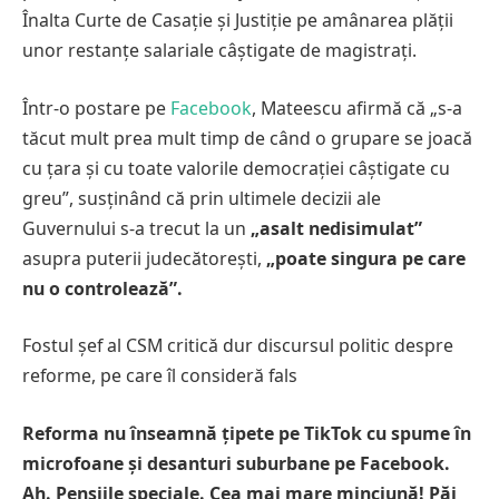
Înalta Curte de Casație și Justiție pe amânarea plății
unor restanțe salariale câștigate de magistrați.
Într-o postare pe
Facebook
, Mateescu afirmă că „s-a
tăcut mult prea mult timp de când o grupare se joacă
cu țara și cu toate valorile democrației câștigate cu
greu”, susținând că prin ultimele decizii ale
Guvernului s-a trecut la un
„asalt nedisimulat”
asupra puterii judecătorești,
„poate singura pe care
nu o controlează”.
Fostul șef al CSM critică dur discursul politic despre
reforme, pe care îl consideră fals
Reforma nu înseamnă țipete pe TikTok cu spume în
microfoane și desanturi suburbane pe Facebook.
Ah. Pensiile speciale.
Cea mai mare minciună!
Păi