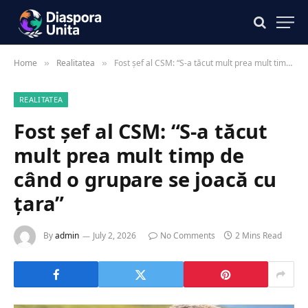
Home
Realitatea
Fost șef al CSM: “S-a tăcut mult prea mult timp de când o grupare se joacă cu țara”
»
»
REALITATEA
Fost șef al CSM: “S-a tăcut
mult prea mult timp de
când o grupare se joacă cu
țara”
By
admin
July 2, 2026
No Comments
2 Mins Read