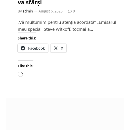
va sfârși
By
admin
August 6, 2025
0
„Vă mulțumim pentru atenția acordată” „Emisarul
meu special, Steve Witkoff, tocmai a…
Share this:
Facebook
X
Like this:
L
o
a
d
i
n
g
…