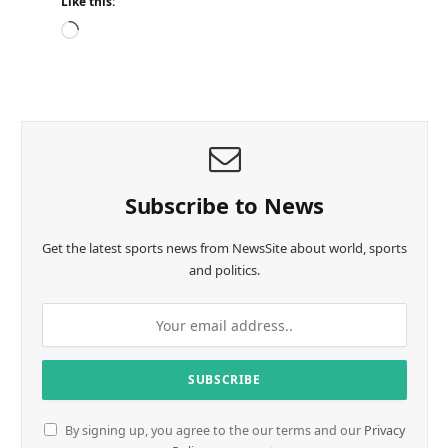
Like this:
L
o
a
d
i
n
g
…
Subscribe to News
Get the latest sports news from NewsSite about world, sports
and politics.
By signing up, you agree to the our terms and our
Privacy