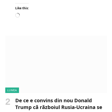
Like this:
L
o
a
d
i
n
g
…
LUMEA
De ce e convins din nou Donald
Trump că războiul Rusia-Ucraina se