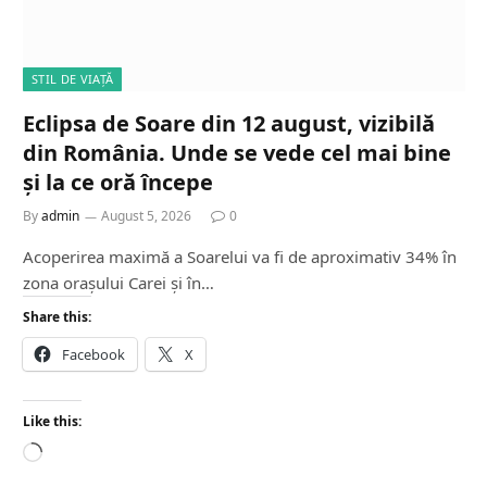
STIL DE VIAȚĂ
Eclipsa de Soare din 12 august, vizibilă
din România. Unde se vede cel mai bine
și la ce oră începe
By
admin
August 5, 2026
0
Acoperirea maximă a Soarelui va fi de aproximativ 34% în
zona orașului Carei și în…
Share this:
Facebook
X
Like this:
L
o