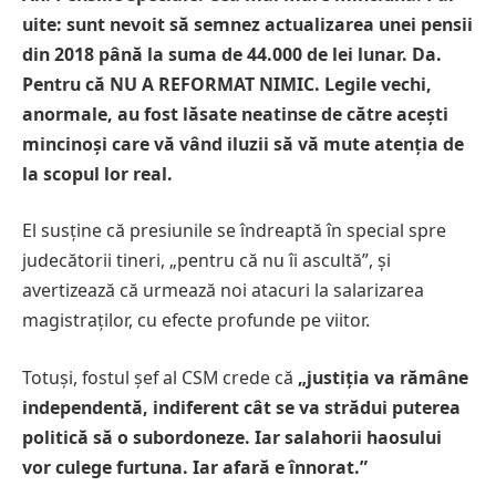
uite: sunt nevoit să semnez actualizarea unei pensii
din 2018 până la suma de 44.000 de lei lunar.
Da.
Pentru că NU A REFORMAT NIMIC.
Legile vechi,
anormale, au fost lăsate neatinse de către acești
mincinoși care vă vând iluzii să vă mute atenția de
la scopul lor real.
El susține că presiunile se îndreaptă în special spre
judecătorii tineri, „pentru că nu îi ascultă”, și
avertizează că urmează noi atacuri la salarizarea
magistraților, cu efecte profunde pe viitor.
Totuși, fostul șef al CSM crede că
„justiția va rămâne
independentă, indiferent cât se va strădui puterea
politică să o subordoneze. Iar salahorii haosului
vor culege furtuna. Iar afară e înnorat.”