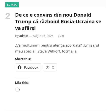
LUMEA
De ce e convins din nou Donald
Trump că războiul Rusia-Ucraina se
va sfârși
By
admin
August 6, 2025
0
„Vă mulțumim pentru atenția acordată” „Emisarul
meu special, Steve Witkoff, tocmai a…
Share this:
Facebook
X
Like this:
L
o
a
d