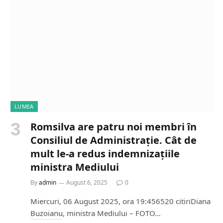
i
n
g
…
LUMEA
Romsilva are patru noi membri în
Consiliul de Administrație. Cât de
mult le-a redus indemnizațiile
ministra Mediului
By
admin
August 6, 2025
0
Miercuri, 06 August 2025, ora 19:456520 citiriDiana
Buzoianu, ministra Mediului – FOTO…