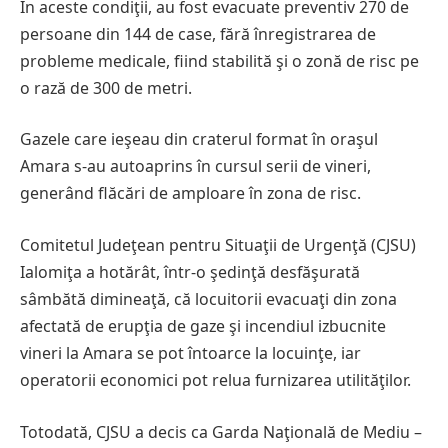
În aceste condiţii, au fost evacuate preventiv 270 de
persoane din 144 de case, fără înregistrarea de
probleme medicale, fiind stabilită şi o zonă de risc pe
o rază de 300 de metri.
Gazele care ieşeau din craterul format în oraşul
Amara s-au autoaprins în cursul serii de vineri,
generând flăcări de amploare în zona de risc.
Comitetul Judeţean pentru Situaţii de Urgenţă (CJSU)
Ialomiţa a hotărât, într-o şedinţă desfăşurată
sâmbătă dimineaţă, că locuitorii evacuaţi din zona
afectată de erupţia de gaze şi incendiul izbucnite
vineri la Amara se pot întoarce la locuinţe, iar
operatorii economici pot relua furnizarea utilităţilor.
Totodată, CJSU a decis ca Garda Naţională de Mediu –