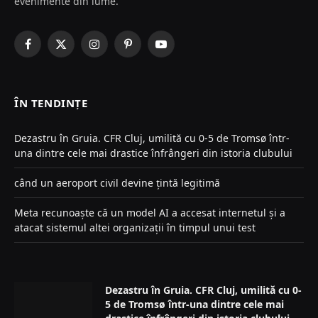
evenimente din lume.
Facebook
X
Instagram
Pinterest
YouTube
(Twitter)
ÎN TENDINȚE
Dezastru în Gruia. CFR Cluj, umilită cu 0-5 de Tromsø într-
una dintre cele mai drastice înfrângeri din istoria clubului
când un aeroport civil devine țintă legitimă
Meta recunoaște că un model AI a accesat internetul și a
atacat sistemul altei organizații în timpul unui test
Dezastru în Gruia. CFR Cluj, umilită cu 0-
5 de Tromsø într-una dintre cele mai