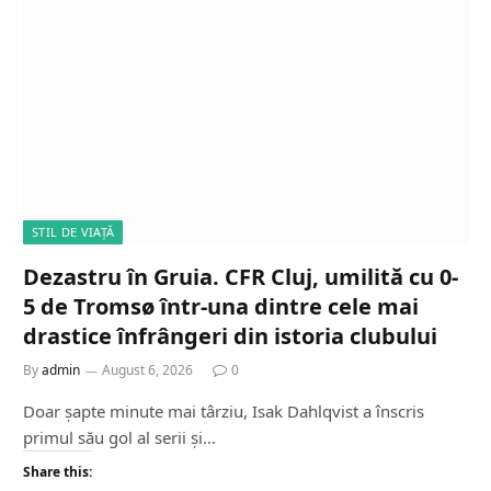
STIL DE VIAȚĂ
Dezastru în Gruia. CFR Cluj, umilită cu 0-
5 de Tromsø într-una dintre cele mai
drastice înfrângeri din istoria clubului
By
admin
August 6, 2026
0
Doar șapte minute mai târziu, Isak Dahlqvist a înscris
primul său gol al serii și…
Share this: