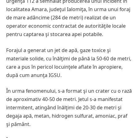
urgenţă 112 a semnalat producerea unui incident în
localitatea Amara, judeţul Ialomiţa, în urma unui foraj
de mare adâncime (284 de metri) realizat de un
operator economic contractat de autorităţile locale
pentru captarea şi stocarea apei potabile.
Forajul a generat un jet de apă, gaze toxice şi
materiale solide, cu înălţimi de până la 50-60 de metri,
care a pus în pericol locuinţele aflate în apropiere,
după cum anunţa IGSU.
În urma fenomenului, s-a format şi un crater cu o rază
de aproximativ 40-50 de metri. Jetul s-a manifestat
intermitent, atingând înălţimi de 20-30 de metri şi
degaja apă, metan, hidrogen sulfurat, amoniac, praf
şi pământ.