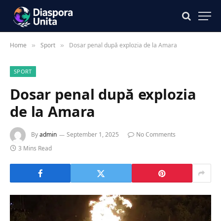
Home
Sport
Dosar penal după explozia de la Amara
»
»
SPORT
Dosar penal după explozia
de la Amara
By
admin
September 1, 2025
No Comments
3 Mins Read