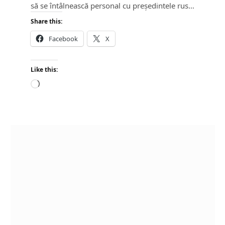
să se întâlnească personal cu președintele rus…
Share this:
Facebook
X
Like this:
L
o
a
d
i
n
g
…