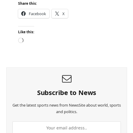
Share this:
Facebook
X
Like this:
L
o
a
d
i
n
g
…
Subscribe to News
Get the latest sports news from NewsSite about world, sports
and politics.