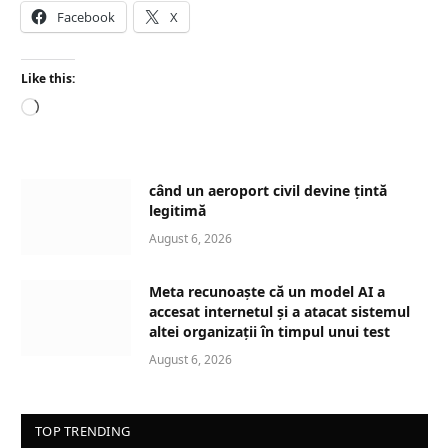
Facebook
X
Like this:
L
o
a
d
când un aeroport civil devine țintă
i
legitimă
n
August 6, 2026
g
…
Meta recunoaște că un model AI a
accesat internetul și a atacat sistemul
altei organizații în timpul unui test
August 6, 2026
TOP TRENDING