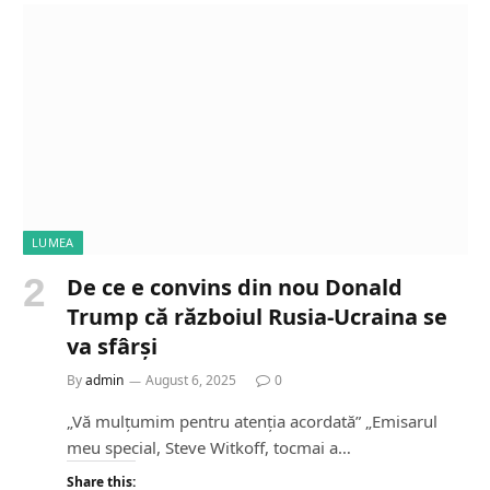
i
n
g
…
LUMEA
De ce e convins din nou Donald
Trump că războiul Rusia-Ucraina se
va sfârși
By
admin
August 6, 2025
0
„Vă mulțumim pentru atenția acordată” „Emisarul
meu special, Steve Witkoff, tocmai a…
Share this: