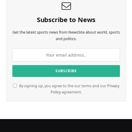
n
g
…
Subscribe to News
Get the latest sports news from NewsSite about world, sports
and politics.
By signing up, you agree to the our terms and our
Privacy
Policy
agreement.