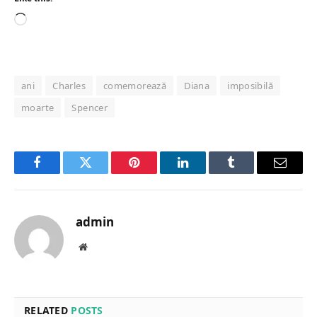
Loading…
ani
Charles
comemorează
Diana
imposibilă
moarte
Spencer
Facebook
Twitter
Pinterest
LinkedIn
Tumblr
Email
admin
Website
RELATED
POSTS