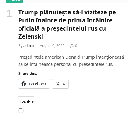
Trump plănuiește să-l viziteze pe
Putin înainte de prima întâlnire
oficială a președintelui rus cu
Zelenski
By
admin
August 6, 2025
0
Președintele american Donald Trump intenționează
să se întâlnească personal cu președintele rus…
Share this:
Facebook
X
Like this:
L
o
a
d