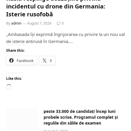
incidentul cu drone din Germania:
Isterie rusofobă
By
admin
August 7, 2026
0
„Ambasada își exprimă îngrijorarea cu privire la un nou val
de isterie antirusă în Germania.…
Share this:
Facebook
X
Like this:
L
o
a
d
peste 33.000 de candidați încep luni
i
probele scrise. Programul complet și
n
regulile din sălile de examen
g