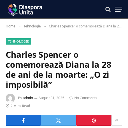
Home
Tehnologie
Charles Spencer o comemorează Diana la 28 de ani de la moarte: „O zi imposibilă”
»
»
TEHNOLOGIE
Charles Spencer o
comemorează Diana la 28
de ani de la moarte: „O zi
imposibilă”
By
admin
August 31, 2025
No Comments
2 Mins Read