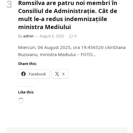
Romsilva are patru noi membri în
Consiliul de Administrație. Cât de
mult le-a redus indemnizațiile
ministra Mediului
By
admin
August 6, 2025
0
Miercuri, 06 August 2025, ora 19:456520 citiriDiana
Buzoianu, ministra Mediului – FOTO…
Share this:
Facebook
X
Like this:
L
o
a
d
i