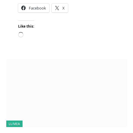
Facebook
X
Like this:
L
o
a
d
i
n
g
…
LUMEA