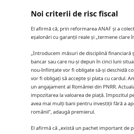
Noi criterii de risc fiscal
El afirmă că, prin reformarea ANAF și a colectări
eșalonări cu garanții reale și „termene clare în
„Introducem măsuri de disciplină financiară ș
bancar sau care nu-și depun în cinci luni situaț
nou-înființate vor fi obligate să-și deschidă c
vor fi obligați să accepte și plata cu cardul. 
un angajament al României din PNRR. Actuala
impozitarea la valoarea de piață. Impozitul pe 
avea mai mulți bani pentru investiții fără a ap
românii”, adaugă premierul.
El afirmă că „există un pachet important de p