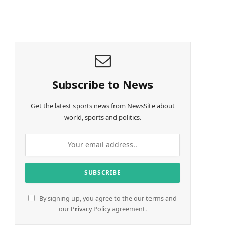
o
a
d
i
n
g
…
Subscribe to News
Get the latest sports news from NewsSite about
world, sports and politics.
By signing up, you agree to the our terms and
our
Privacy Policy
agreement.