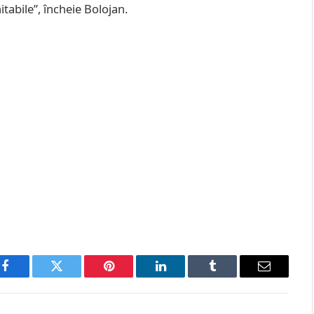
tabile”, încheie Bolojan.
Facebook
Twitter
Pinterest
LinkedIn
Tumblr
Email