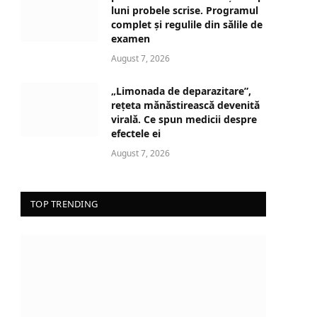
i
luni probele scrise. Programul
n
complet și regulile din sălile de
examen
g
…
August 7, 2026
„Limonada de deparazitare”,
rețeta mănăstirească devenită
virală. Ce spun medicii despre
efectele ei
August 7, 2026
TOP TRENDING