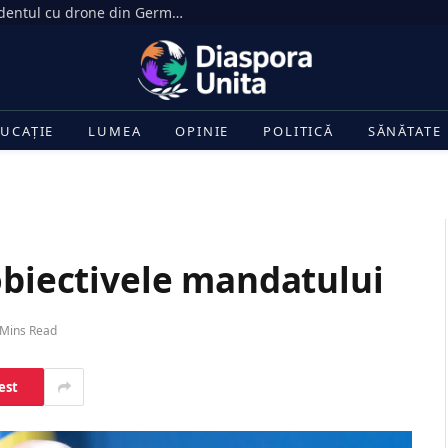
Rusia respinge acuzațiile privind incidentul cu drone din Germania: Isterie rusofobă
UCAȚIE
LUMEA
OPINIE
POLITICĂ
SĂNĂTATE
obiectivele mandatului
 Mins Read
est