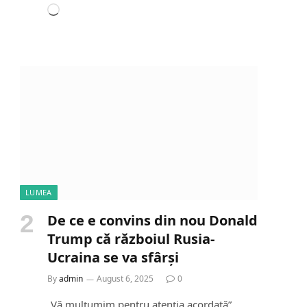
L
o
a
d
i
n
g
…
LUMEA
De ce e convins din nou Donald
Trump că războiul Rusia-
Ucraina se va sfârși
By
admin
August 6, 2025
0
„Vă mulțumim pentru atenția acordată”