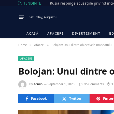
ÎN TENDINȚE
Saturday, August 8
ACASĂ
AFACERI
DIVERTISMENT
ED
Home
Afaceri
Bolojan: Unul dintre obiectivele mandatului
»
»
AFACERI
Bolojan: Unul dintre 
By
admin
September 1, 2025
No Comments
3
Facebook
Twitter
Pinter