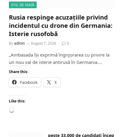
STIL DE VIAȚĂ
Rusia respinge acuzațiile privind
incidentul cu drone din Germania:
Isterie rusofobă
By
admin
August 7, 2026
0
„Ambasada își exprimă îngrijorarea cu privire la
un nou val de isterie antirusă în Germania.…
Share this:
Facebook
X
Like this:
L
o
a
d
peste 33.000 de candidați încep