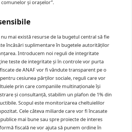
 comunelor și orașelor”.
sensibile
 nu mai există resurse de la bugetul central să fie
ste încăsări suplimentare în bugetele autorităților
anțarea. Introducem noi reguli de integritate
ine teste de integritate și în controle vor purta
fiscate de ANAF vor fi vândute transparent pe o
entru cesiunea părților sociale, reguli care vor
ltuiele prin care companiile multinaționale își
strare și consultanță, stabilim un plafon de 1% din
uctibile. Scopul este monitorizarea cheltuielilor
mpozitat. Cele câteva miliarde care vor fi încasate
i publice mai bune sau spre proiecte de interes
formă fiscală ne vor ajuta să punem ordine în