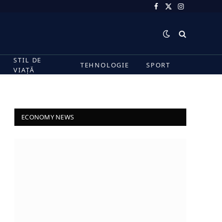
Facebook
X
Instagram
(Twitter)
STIL DE
TEHNOLOGIE
SPORT
VIAȚĂ
ECONOMY NEWS