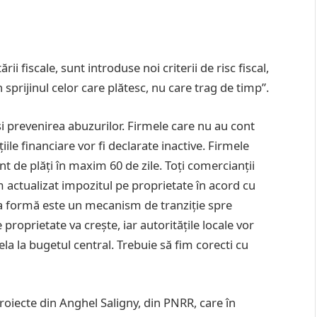
i fiscale, sunt introduse noi criterii de risc fiscal,
 sprijinul celor care plătesc, nu care trag de timp”.
i prevenirea abuzurilor. Firmele care nu au cont
iile financiare vor fi declarate inactive. Firmele
ont de plăți în maxim 60 de zile. Toți comercianții
Am actualizat impozitul pe proprietate în acord cu
 formă este un mecanism de tranziție spre
proprietate va crește, iar autoritățile locale vor
ela la bugetul central. Trebuie să fim corecti cu
roiecte din Anghel Saligny, din PNRR, care în