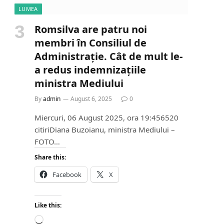
LUMEA
e
Romsilva are patru noi
membri în Consiliul de
Administrație. Cât de mult le-
a redus indemnizațiile
ministra Mediului
By
admin
August 6, 2025
0
Miercuri, 06 August 2025, ora 19:456520
citiriDiana Buzoianu, ministra Mediului –
FOTO…
Share this:
Facebook
X
Like this:
L