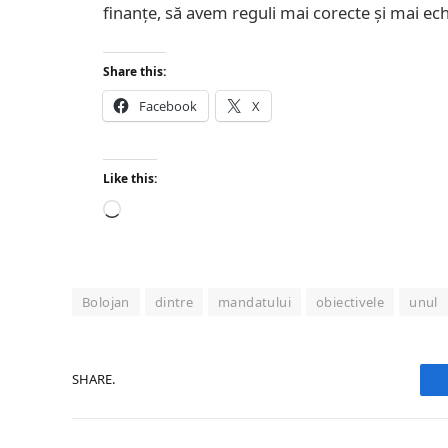
finanțe, să avem reguli mai corecte și mai echi
Share this:
Facebook
X
Like this:
Loading…
Bolojan
dintre
mandatului
obiectivele
unul
SHARE.