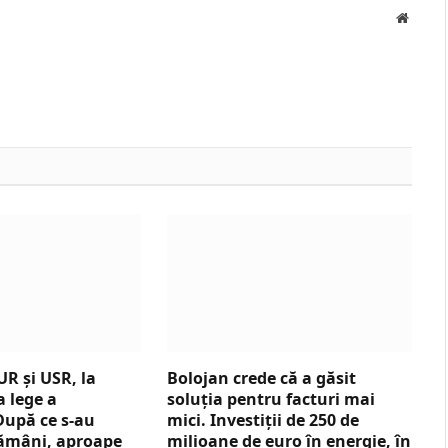
Websit
UR și USR, la
Bolojan crede că a găsit
a lege a
soluția pentru facturi mai
 După ce s-au
mici. Investiții de 250 de
tămâni, aproape
milioane de euro în energie, în