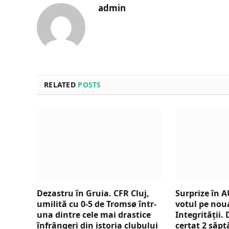
admin
RELATED
POSTS
Dezastru în Gruia. CFR Cluj,
Surprize în A
umilită cu 0-5 de Tromsø într-
votul pe nou
una dintre cele mai drastice
Integrității.
înfrângeri din istoria clubului
certat 2 săp