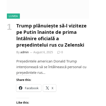
LUMEA
Trump plănuiește să-l viziteze
pe Putin înainte de prima
întâlnire oficială a
președintelui rus cu Zelenski
By
admin
August 6, 2025
0
Președintele american Donald Trump
intenționează să se întâlnească personal cu
președintele rus…
Share this:
Facebook
X
Like this: