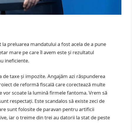
t la preluarea mandatului a fost acela de a pune
getar mare pe care îl avem este și rezultatul
au ineficiente.
ta de taxe și impozite. Angajăm azi răspunderea
roiect de reformă fiscală care corectează multe
re vor scoate la lumină firmele fantoma. Vrem să
unt respectați. Este scandalos să existe zeci de
re sunt folosite de paravan pentru artificii
e, iar o treime din trei au datorii la stat de peste