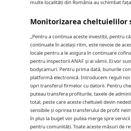
multe localități din România au schimbat fața
Monitorizarea cheltuielilor 
„Pentru a continua aceste investiții, pentru că
continuate în același ritm, este nevoie de ace
locale pentru a le asigura în continuare cofin
pentru inspectorii ANAF și ai vămii. Ei vor susț
bodycamuri. Pentru prima dată, bunurile con
platformă electronică. Introducem reguli noi p
opri transferul firmelor cu datorii. Pentru che
puteau transfera profiturile, taxele de admini
total, peste care aceste cheltuieli devin neded
sensibile și oprirea transferului de profit nei
în plus la buget vor putea merge spre servici
pentru comunități. Toate aceste măsuri de re