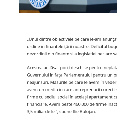
„Unul dintre obiectivele pe care le-am anunța
ordine în finanțele țării noastre. Deficitul bu
dezordinii din finanțe și a legislației neclare s
Acestea au lăsat porți deschise pentru nepla
Guvernului în fața Parlamentului pentru un p
neajunsuri. Măsurile pe care le avem în vede
avem un mediu în care antreprenorii corecti s
firme cu sediul social în același apartament ca
financiare. Avem peste 460.000 de firme inactiv
3,5 miliarde lei”, spune Ilie Bolojan.