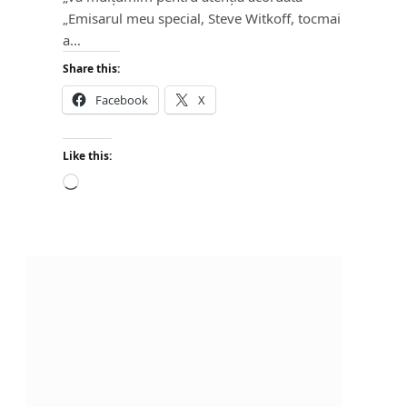
„Emisarul meu special, Steve Witkoff, tocmai
a…
Share this:
Facebook
X
Like this:
L
o
a
d
i
n
g
…