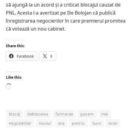
să ajungă la un acord și a criticat blocajul cauzat de
PNL. Acesta l-a avertizat pe Ilie Bolojan că publică
înregistrarea negocierilor în care premierul promitea
că votează un nou cabinet.
Share this:
Facebook
X
Like this:
Loading…
blocaj
deblocarea
formarea
guvern
mai
negocierilor
noului
ore
pentru
Sunt
total