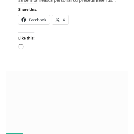
să se întâlnească personal cu președintele rus…
Share this:
Facebook
X
Like this:
L
o
a
d
i
n
g
…