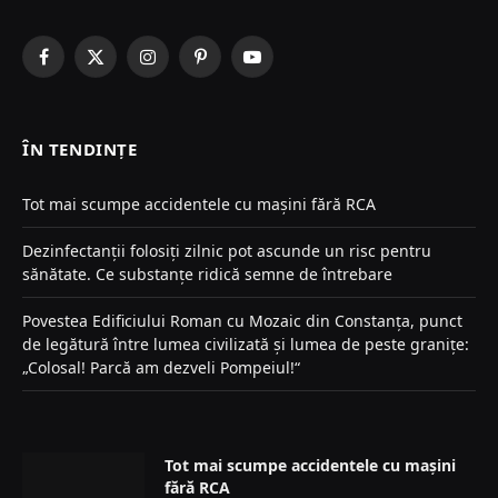
Facebook
X
Instagram
Pinterest
YouTube
(Twitter)
ÎN TENDINȚE
Tot mai scumpe accidentele cu mașini fără RCA
Dezinfectanții folosiți zilnic pot ascunde un risc pentru
sănătate. Ce substanțe ridică semne de întrebare
Povestea Edificiului Roman cu Mozaic din Constanța, punct
de legătură între lumea civilizată și lumea de peste granițe:
„Colosal! Parcă am dezveli Pompeiul!“
Tot mai scumpe accidentele cu mașini
fără RCA