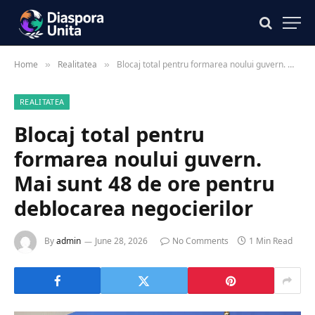
Home
Realitatea
Blocaj total pentru formarea noului guvern. Mai sunt 48 de ore pentru deblocarea negocierilor
»
»
REALITATEA
Blocaj total pentru
formarea noului guvern.
Mai sunt 48 de ore pentru
deblocarea negocierilor
By
admin
June 28, 2026
No Comments
1 Min Read