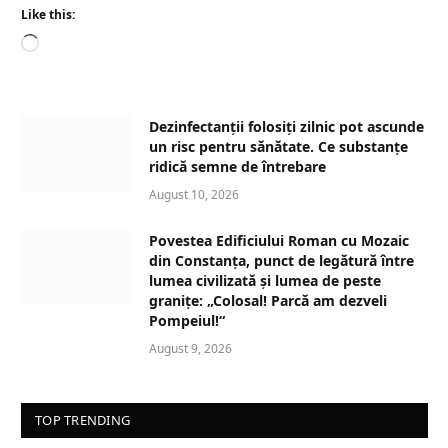
Like this:
L
o
a
d
Dezinfectanții folosiți zilnic pot ascunde
i
un risc pentru sănătate. Ce substanțe
n
ridică semne de întrebare
g
August 10, 2026
…
Povestea Edificiului Roman cu Mozaic
din Constanța, punct de legătură între
lumea civilizată și lumea de peste
granițe: „Colosal! Parcă am dezveli
Pompeiul!“
August 9, 2026
TOP TRENDING