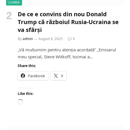
LUMEA
De ce e convins din nou Donald
Trump că războiul Rusia-Ucraina se
va sfârși
By
admin
August 6, 2025
0
„Vă mulțumim pentru atenția acordată” „Emisarul
meu special, Steve Witkoff, tocmai a…
Share this:
Facebook
X
Like this:
L
o
a
d