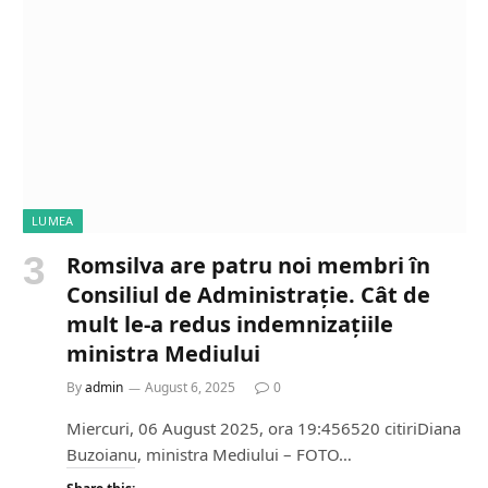
i
n
g
…
LUMEA
Romsilva are patru noi membri în
Consiliul de Administrație. Cât de
mult le-a redus indemnizațiile
ministra Mediului
By
admin
August 6, 2025
0
Miercuri, 06 August 2025, ora 19:456520 citiriDiana
Buzoianu, ministra Mediului – FOTO…