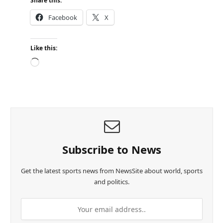
Share this:
Facebook
X
Like this:
L
o
a
d
i
n
g
…
Subscribe to News
Get the latest sports news from NewsSite about world, sports
and politics.