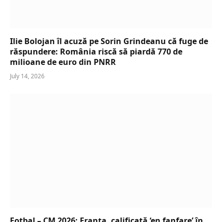
Ilie Bolojan îl acuză pe Sorin Grindeanu că fuge de
răspundere: România riscă să piardă 770 de
milioane de euro din PNRR
July 14, 2026
Fotbal – CM 2026: Franța, calificată ‘en fanfare’ în