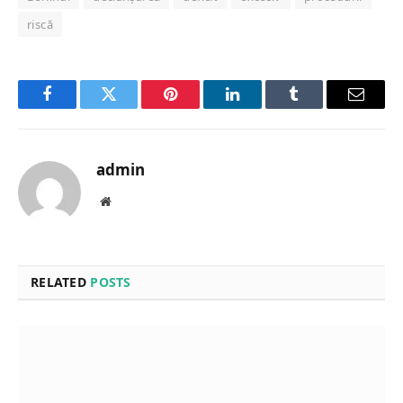
riscă
Facebook
Twitter
Pinterest
LinkedIn
Tumblr
Email
admin
Website
RELATED
POSTS