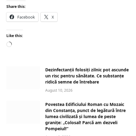
Share this:
Facebook
X
Like this:
L
o
a
d
Dezinfectanții folosiți zilnic pot ascunde
i
un risc pentru sănătate. Ce substanțe
n
ridică semne de întrebare
g
August 10, 2026
…
Povestea Edificiului Roman cu Mozaic
din Constanța, punct de legătură între
lumea civilizată și lumea de peste
granițe: „Colosal! Parcă am dezveli
Pompeiul!“