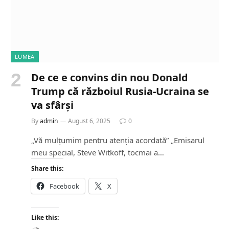
LUMEA
De ce e convins din nou Donald
Trump că războiul Rusia-Ucraina se
va sfârși
By
admin
August 6, 2025
0
„Vă mulțumim pentru atenția acordată” „Emisarul
meu special, Steve Witkoff, tocmai a…
Share this:
Facebook
X
Like this: