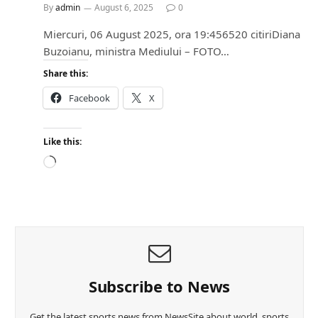
By
admin
August 6, 2025
0
Miercuri, 06 August 2025, ora 19:456520 citiriDiana
Buzoianu, ministra Mediului – FOTO…
Share this:
Facebook
X
Like this:
L
o
a
d
i
n
g
…
Subscribe to News
Get the latest sports news from NewsSite about world, sports