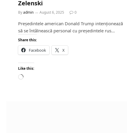
Zelenski
By
admin
August 6, 2025
0
Președintele american Donald Trump intenționează
să se întâlnească personal cu președintele rus…
Share this:
Facebook
X
Like this:
L
o
a
d
i
n
g
…