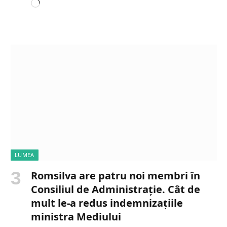
L
o
a
d
i
n
g
…
LUMEA
Romsilva are patru noi membri în
Consiliul de Administrație. Cât de
mult le-a redus indemnizațiile
ministra Mediului