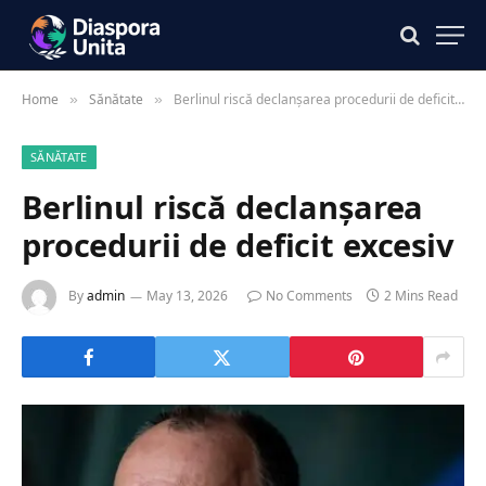
Home
Sănătate
Berlinul riscă declanșarea procedurii de deficit excesiv
»
»
SĂNĂTATE
Berlinul riscă declanșarea
procedurii de deficit excesiv
By
admin
May 13, 2026
No Comments
2 Mins Read