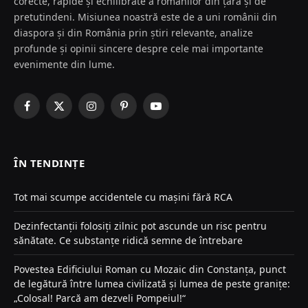
corecte, rapide și echilibrate a românilor din țară și de
pretutindeni. Misiunea noastră este de a uni românii din
diaspora și din România prin știri relevante, analize
profunde și opinii sincere despre cele mai importante
evenimente din lume.
Facebook
X
Instagram
Pinterest
YouTube
(Twitter)
ÎN TENDINȚE
Tot mai scumpe accidentele cu mașini fără RCA
Dezinfectanții folosiți zilnic pot ascunde un risc pentru
sănătate. Ce substanțe ridică semne de întrebare
Povestea Edificiului Roman cu Mozaic din Constanța, punct
de legătură între lumea civilizată și lumea de peste granițe:
„Colosal! Parcă am dezveli Pompeiul!“