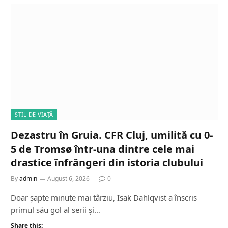
STIL DE VIAȚĂ
Dezastru în Gruia. CFR Cluj, umilită cu 0-
5 de Tromsø într-una dintre cele mai
drastice înfrângeri din istoria clubului
By
admin
August 6, 2026
0
Doar șapte minute mai târziu, Isak Dahlqvist a înscris
primul său gol al serii și…
Share this: