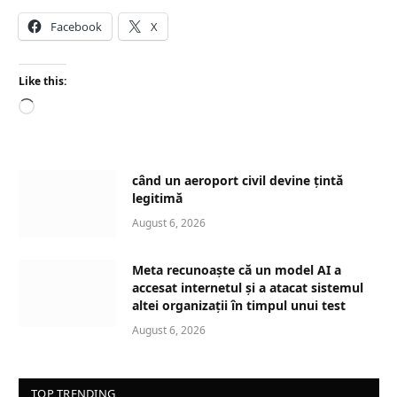
Facebook
X
Like this:
L
o
a
d
când un aeroport civil devine țintă
i
legitimă
n
August 6, 2026
g
…
Meta recunoaște că un model AI a
accesat internetul și a atacat sistemul
altei organizații în timpul unui test
August 6, 2026
TOP TRENDING