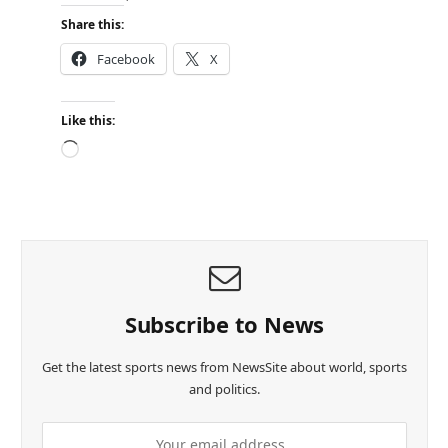
Share this:
Facebook
X
Like this:
L
o
a
d
i
n
g
…
Subscribe to News
Get the latest sports news from NewsSite about world, sports
and politics.