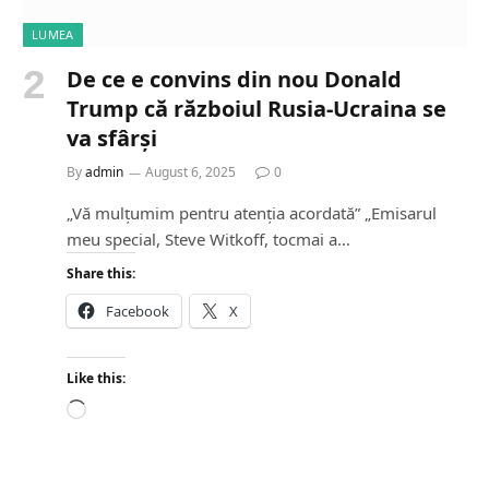
LUMEA
De ce e convins din nou Donald
Trump că războiul Rusia-Ucraina se
va sfârși
By
admin
August 6, 2025
0
„Vă mulțumim pentru atenția acordată” „Emisarul
meu special, Steve Witkoff, tocmai a…
Share this:
Facebook
X
Like this:
L
o
a