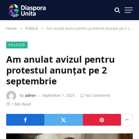
Home
Politică
Am anulat avizul pentru protestul anunțat pe 2 septembrie
»
»
POLITICĂ
Am anulat avizul pentru
protestul anunțat pe 2
septembrie
By
admin
September 1, 2025
No Comments
1 Min Read