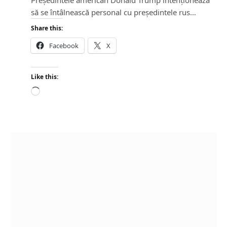
Președintele american Donald Trump intenționează
să se întâlnească personal cu președintele rus…
Share this:
Facebook
X
Like this:
L
o
a
d
i
n
g
…