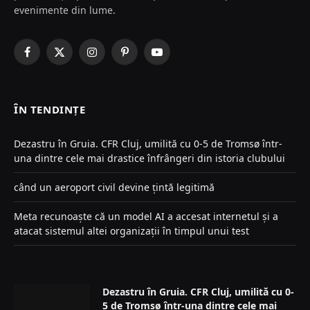
evenimente din lume.
Facebook
X
Instagram
Pinterest
YouTube
(Twitter)
ÎN TENDINȚE
Dezastru în Gruia. CFR Cluj, umilită cu 0-5 de Tromsø într-
una dintre cele mai drastice înfrângeri din istoria clubului
când un aeroport civil devine țintă legitimă
Meta recunoaște că un model AI a accesat internetul și a
atacat sistemul altei organizații în timpul unui test
Dezastru în Gruia. CFR Cluj, umilită cu 0-
5 de Tromsø într-una dintre cele mai