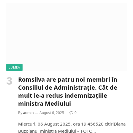
d
i
n
g
…
LUMEA
Romsilva are patru noi membri în
Consiliul de Administrație. Cât de
mult le-a redus indemnizațiile
ministra Mediului
By
admin
August 6, 2025
0
Miercuri, 06 August 2025, ora 19:456520 citiriDiana
Buzoianu, ministra Mediului – FOTO…