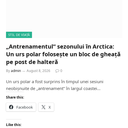
STIL DE VIAȚĂ
„Antrenamentul” sezonului în Arctica:
Un urs polar folosește un bloc de gheață
pe post de halteră
By
admin
August 8, 2026
0
Un urs polar a fost surprins în timpul unei sesiuni
neobișnuite de „antrenament” în largul coastei…
Share this:
Facebook
X
Like this: