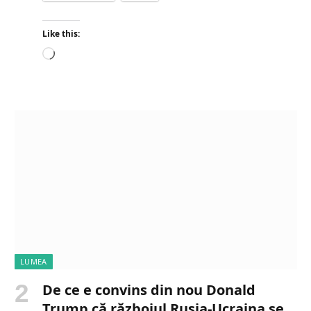
Like this:
L
o
a
d
i
n
g
…
LUMEA
De ce e convins din nou Donald
Trump că războiul Rusia-Ucraina se