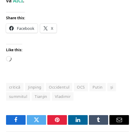
vă
AICI
.
Share this:
Facebook
X
Like this:
Loading…
critică
Jinping
Occidentul
OCS
Putin
și
summitul
Tianjin
Vladimir
Facebook
Twitter
Pinterest
LinkedIn
Tumblr
Email