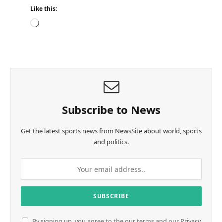
Like this:
L
o
a
d
i
n
g
…
Subscribe to News
Get the latest sports news from NewsSite about world, sports
and politics.
By signing up, you agree to the our terms and our
Privacy