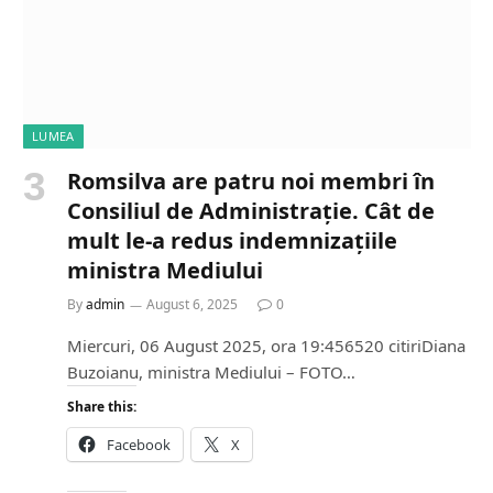
LUMEA
Romsilva are patru noi membri în
Consiliul de Administrație. Cât de
mult le-a redus indemnizațiile
ministra Mediului
By
admin
August 6, 2025
0
Miercuri, 06 August 2025, ora 19:456520 citiriDiana
Buzoianu, ministra Mediului – FOTO…
Share this:
Facebook
X