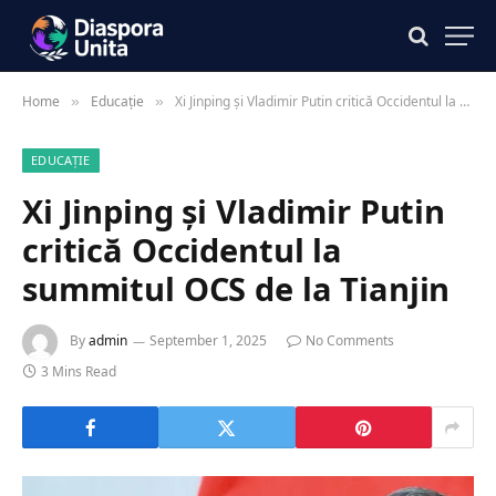
Home
Educație
Xi Jinping și Vladimir Putin critică Occidentul la summitul OCS de la Tianjin
»
»
EDUCAȚIE
Xi Jinping și Vladimir Putin
critică Occidentul la
summitul OCS de la Tianjin
By
admin
September 1, 2025
No Comments
3 Mins Read