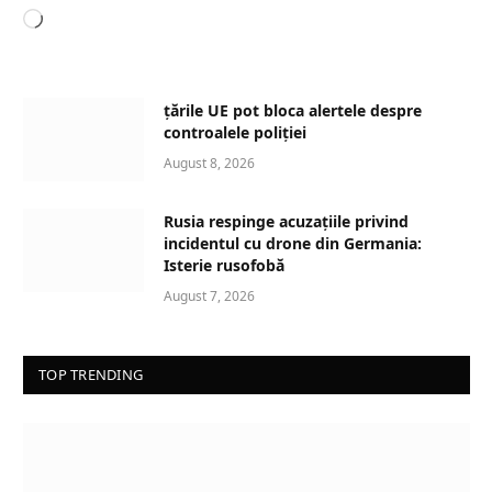
L
o
a
d
țările UE pot bloca alertele despre
i
controalele poliției
n
August 8, 2026
g
…
Rusia respinge acuzațiile privind
incidentul cu drone din Germania:
Isterie rusofobă
August 7, 2026
TOP TRENDING