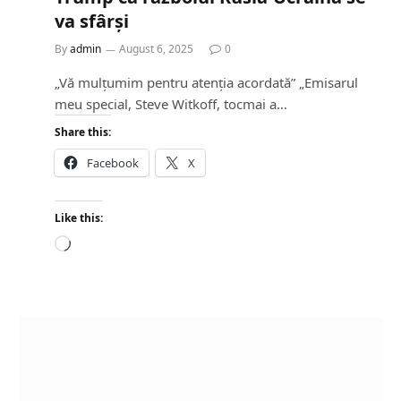
va sfârși
By
admin
August 6, 2025
0
„Vă mulțumim pentru atenția acordată” „Emisarul
meu special, Steve Witkoff, tocmai a…
Share this:
Facebook
X
Like this:
L
o
a
d
i
n
g
…