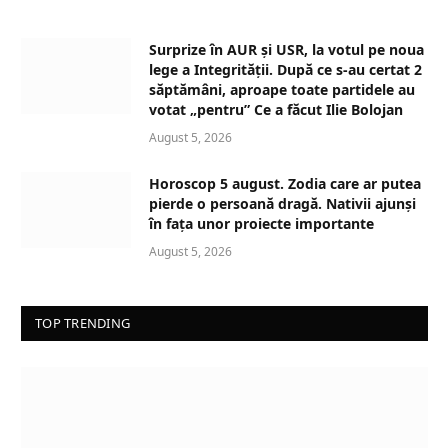
a
d
Surprize în AUR și USR, la votul pe noua
i
lege a Integrității. După ce s-au certat 2
n
săptămâni, aproape toate partidele au
votat „pentru” Ce a făcut Ilie Bolojan
g
…
August 5, 2026
Horoscop 5 august. Zodia care ar putea
pierde o persoană dragă. Nativii ajunși
în fața unor proiecte importante
August 5, 2026
TOP TRENDING