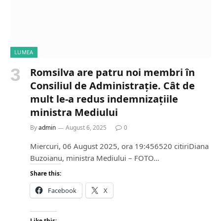
LUMEA
Romsilva are patru noi membri în
Consiliul de Administrație. Cât de
mult le-a redus indemnizațiile
ministra Mediului
By
admin
August 6, 2025
0
Miercuri, 06 August 2025, ora 19:456520 citiriDiana
Buzoianu, ministra Mediului – FOTO…
Share this:
Facebook
X
Like this: