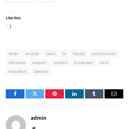
Like this:
Loading…
Andri
anunță
cazul
în
Parubi
politicianului
reținerea
suspect
uciderii
Ucrainean
unui
Volodimir
Zelenski
Facebook
Twitter
Pinterest
LinkedIn
Tumblr
Email
admin
Website