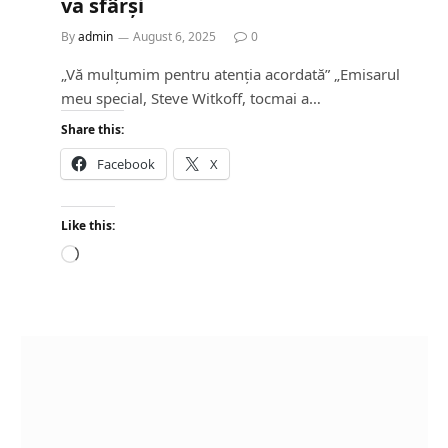
va sfârși
By
admin
August 6, 2025
0
„Vă mulțumim pentru atenția acordată” „Emisarul
meu special, Steve Witkoff, tocmai a…
Share this:
Facebook
X
Like this:
L
o
a
d
i
n
g
…