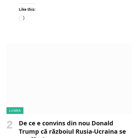
Like this:
L
o
a
d
i
n
g
…
LUMEA
De ce e convins din nou Donald
Trump că războiul Rusia-Ucraina se