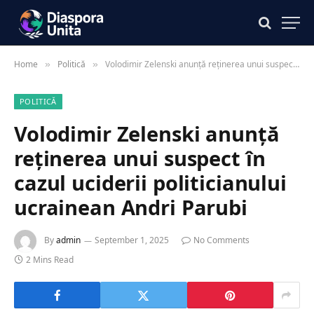
Home
Politică
Volodimir Zelenski anunță reținerea unui suspect în cazul uciderii politicianului ucrainean Andri Parubi
»
»
POLITICĂ
Volodimir Zelenski anunță
reținerea unui suspect în
cazul uciderii politicianului
ucrainean Andri Parubi
By
admin
September 1, 2025
No Comments
2 Mins Read