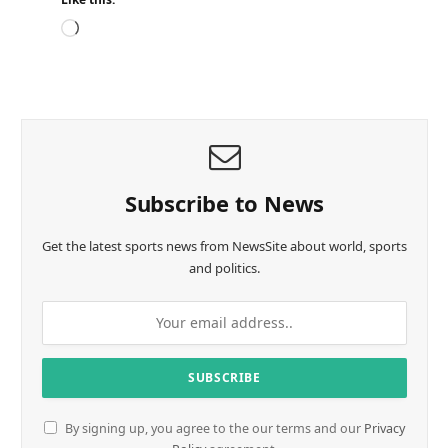
L
o
a
d
i
n
g
…
Subscribe to News
Get the latest sports news from NewsSite about world, sports
and politics.
By signing up, you agree to the our terms and our
Privacy