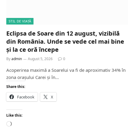
STIL DE VIAȚĂ
Eclipsa de Soare din 12 august, vizibilă
din România. Unde se vede cel mai bine
și la ce oră începe
By
admin
August 5, 2026
0
Acoperirea maximă a Soarelui va fi de aproximativ 34% în
zona orașului Carei și în…
Share this:
Facebook
X
Like this:
L
o