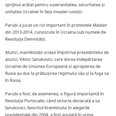
sprijinul arătat pentru suveranitatea, securitatea și
unitatea Ucrainei în fața invaziei rusești.
Parubi a jucat un rol important în protestele Maidan
din 2013-2014, cunoscute în Ucraina sub numele de
Revoluția Demnității.
Atunci, manifestații uriașe împotriva președintelui de
atunci, Viktor Ianukovici, care dorea îndepărtarea
Ucrainei de Uniunea Europeană și apropierea de
Rusia au dus la prăbușirea regimului său și la fuga sa
în Rusia.
Parubi a fost, de asemenea, o figură importantă în
Revoluția Portocalie, când victoria declarată a lui
Ianukovici, favoritul Kremlinului în alegerile
prezidențiale din 2004, a fost anulată în urma