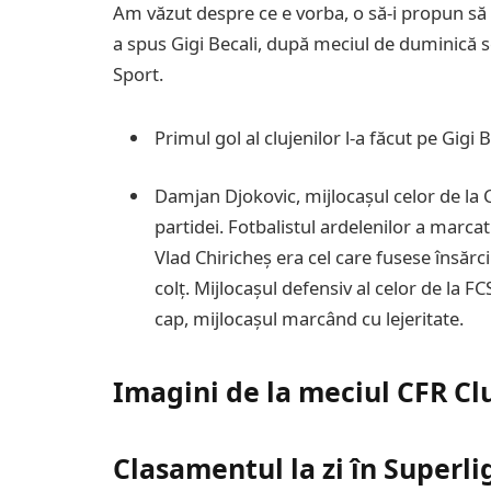
Am văzut despre ce e vorba, o să-i propun să r
a spus Gigi Becali, după meciul de duminică se
Sport.
Primul gol al clujenilor l-a făcut pe Gigi 
Damjan Djokovic, mijlocașul celor de la C
partidei. Fotbalistul ardelenilor a marca
Vlad Chiricheș era cel care fusese însărci
colț. Mijlocașul defensiv al celor de la FC
cap, mijlocașul marcând cu lejeritate.
Imagini de la meciul CFR Cl
Clasamentul la zi în Superli