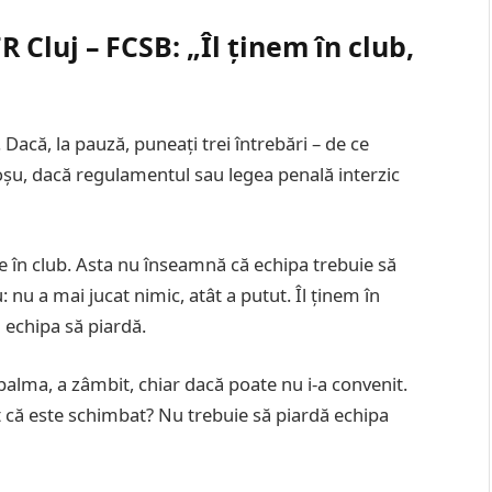
 Cluj – FCSB: „Îl ținem în club,
 Dacă, la pauză, puneați trei întrebări – de ce
roșu, dacă regulamentul sau legea penală interzic
e în club. Asta nu înseamnă că echipa trebuie să
: nu a mai jucat nimic, atât a putut. Îl ținem în
i echipa să piardă.
 palma, a zâmbit, chiar dacă poate nu i-a convenit.
t că este schimbat? Nu trebuie să piardă echipa