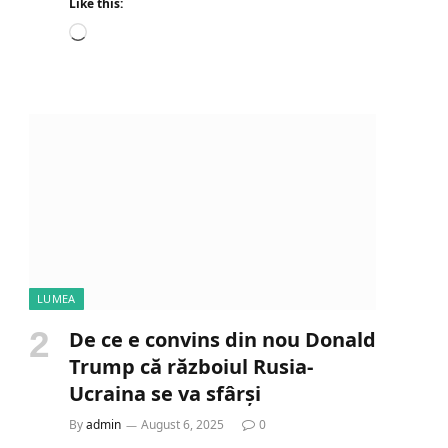
Like this:
L
o
a
d
i
n
g
…
LUMEA
De ce e convins din nou Donald
Trump că războiul Rusia-
Ucraina se va sfârși
By
admin
August 6, 2025
0