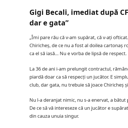
Gigi Becali, imediat după CFR
dar e gata”
„Îmi pare rău că v-am supărat, că v-ați ofticat.
Chiricheș, de ce nu a fost al doilea cartonaș 
ca el să iasă… Nu e vorba de lipsă de respect.
La 36 de ani i-am prelungit contractul, rămân
piardă doar ca să respecți un jucător. E simplu
club, dar gata, nu trebuie să joace Chiricheș ș
Nu l-a deranjat nimic, nu s-a enervat, a bătut
De ce să vă intereseze că un jucător e supăra
din cauza unuia singur.