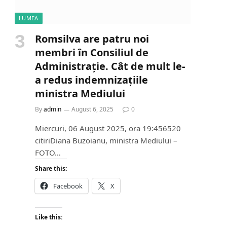
LUMEA
Romsilva are patru noi
membri în Consiliul de
Administrație. Cât de mult le-
a redus indemnizațiile
ministra Mediului
By
admin
August 6, 2025
0
Miercuri, 06 August 2025, ora 19:456520
citiriDiana Buzoianu, ministra Mediului –
FOTO…
Share this:
Facebook
X
Like this: