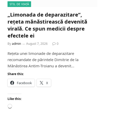
STIL DE VIAȚĂ
„Limonada de deparazitare”,
rețeta mănăstirească devenită
virală. Ce spun medicii despre
efectele ei
By
admin
August 7, 2026
0
Rețeta unei limonade de deparazitare
recomandate de părintele Dimitrie de la
Mănăstirea Antim-Troianu a devenit…
Share this:
Facebook
X
Like this:
L
o