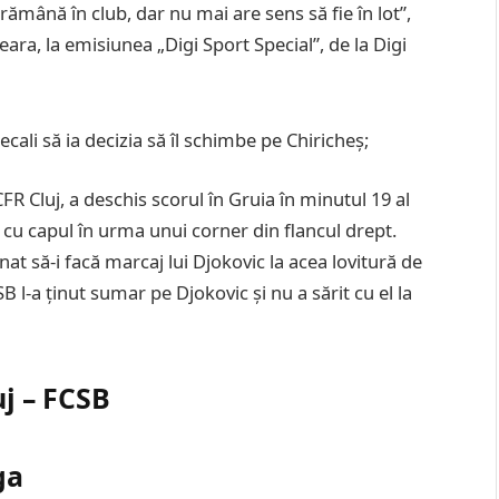
ămână în club, dar nu mai are sens să fie în lot”,
ara, la emisiunea „Digi Sport Special”, de la Digi
Becali să ia decizia să îl schimbe pe Chiricheș;
FR Cluj, a deschis scorul în Gruia în minutul 19 al
t cu capul în urma unui corner din flancul drept.
nat să-i facă marcaj lui Djokovic la acea lovitură de
SB l-a ținut sumar pe Djokovic și nu a sărit cu el la
uj – FCSB
ga