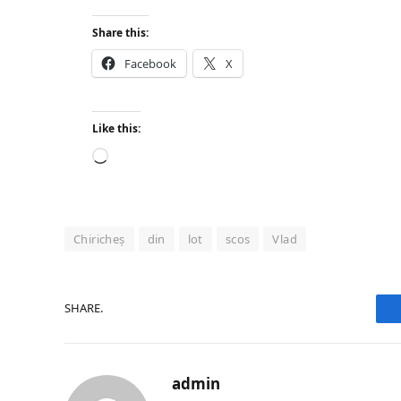
Share this:
Facebook
X
Like this:
Loading…
Chiricheș
din
lot
scos
Vlad
SHARE.
admin