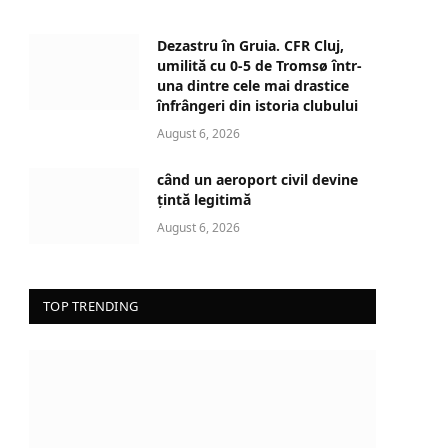
a
d
Dezastru în Gruia. CFR Cluj,
i
umilită cu 0-5 de Tromsø într-
n
una dintre cele mai drastice
înfrângeri din istoria clubului
g
…
August 6, 2026
când un aeroport civil devine
țintă legitimă
August 6, 2026
TOP TRENDING