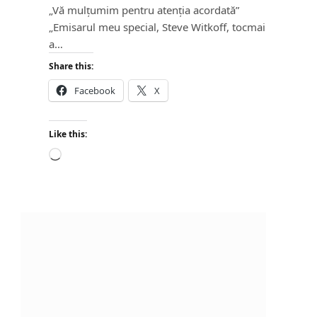
„Vă mulțumim pentru atenția acordată”
„Emisarul meu special, Steve Witkoff, tocmai
a…
Share this:
Facebook
X
Like this:
L
o
a
d
i
n
g
…
e