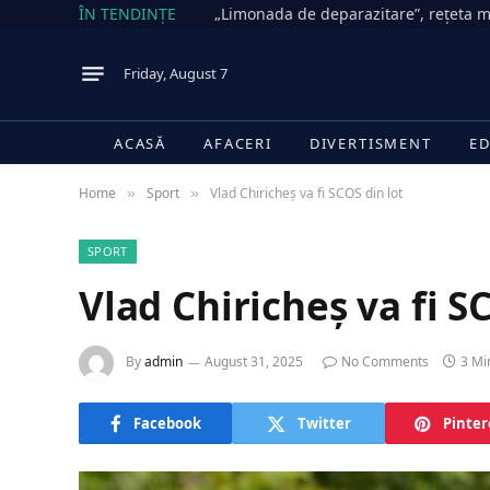
ÎN TENDINȚE
Friday, August 7
ACASĂ
AFACERI
DIVERTISMENT
ED
Home
Sport
Vlad Chiricheș va fi SCOS din lot
»
»
SPORT
Vlad Chiricheș va fi S
By
admin
August 31, 2025
No Comments
3 Mi
Facebook
Twitter
Pinter