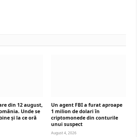
are din 12 august,
Un agent FBI a furat aproape
 România. Unde se
1 milion de dolari în
bine și la ce oră
criptomonede din conturile
unui suspect
August 4, 2026