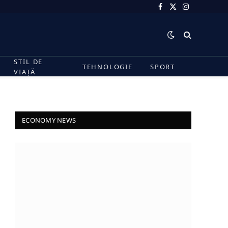
Facebook
X
Instagram
(Twitter)
STIL DE
TEHNOLOGIE
SPORT
VIAȚĂ
ECONOMY NEWS