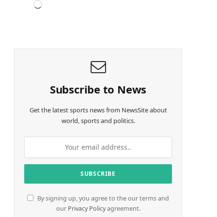
L
o
a
d
i
n
g
…
Subscribe to News
Get the latest sports news from NewsSite about
world, sports and politics.
By signing up, you agree to the our terms and
our
Privacy Policy
agreement.