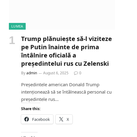
LUMEA
Trump plănuiește să-l viziteze
pe Putin înainte de prima
întâlnire oficială a
președintelui rus cu Zelenski
By
admin
August 6, 2025
0
Președintele american Donald Trump
intenționează să se întâlnească personal cu
președintele rus…
Share this:
Facebook
X