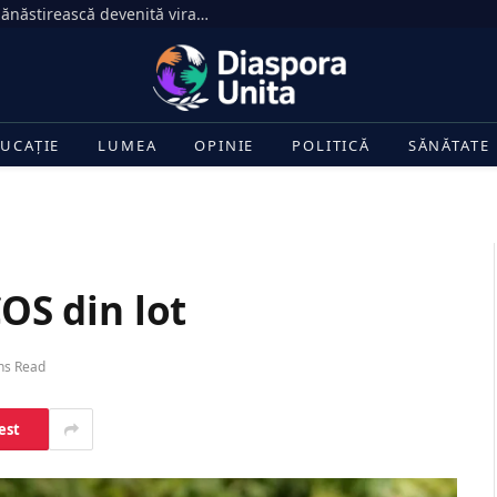
„Limonada de deparazitare”, rețeta mănăstirească devenită virală. Ce spun medicii despre efectele ei
UCAȚIE
LUMEA
OPINIE
POLITICĂ
SĂNĂTATE
COS din lot
ns Read
est