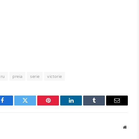
tru
preia
serie
victorie
Facebook
Twitter
Pinterest
LinkedIn
Tumblr
Email
Websit