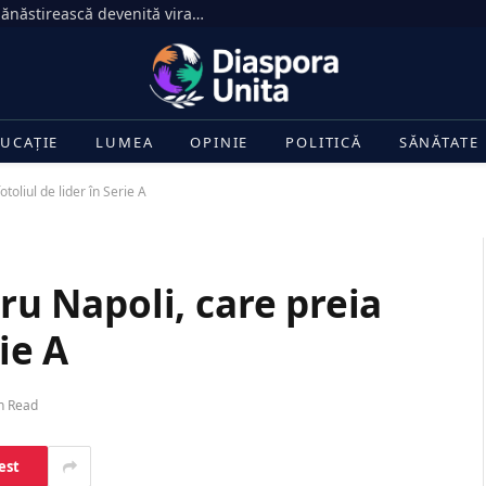
„Limonada de deparazitare”, rețeta mănăstirească devenită virală. Ce spun medicii despre efectele ei
UCAȚIE
LUMEA
OPINIE
POLITICĂ
SĂNĂTATE
otoliul de lider în Serie A
tru Napoli, care preia
rie A
n Read
est