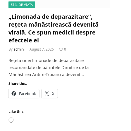
STIL DE VIAȚĂ
„Limonada de deparazitare”,
rețeta mănăstirească devenită
virală. Ce spun medicii despre
efectele ei
By
admin
August 7, 2026
0
Rețeta unei limonade de deparazitare
recomandate de părintele Dimitrie de la
Mănăstirea Antim-Troianu a devenit…
Share this:
Facebook
X
Like this:
L
o