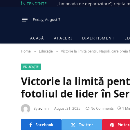
ÎN TENDINȚE
Friday, August 7
ACASĂ
AFACERI
DIVERTISMENT
ED
Home
Educație
Victorie la limită pentru Napoli, care preia f
»
»
EDUCAȚIE
Victorie la limită pen
fotoliul de lider în Se
By
admin
August 31, 2025
No Comments
1 Mi
Facebook
Twitter
Pinter