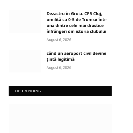
a
d
Dezastru în Gruia. CFR Cluj,
i
umilită cu 0-5 de Tromsø într-
n
una dintre cele mai drastice
înfrângeri din istoria clubului
g
…
August 6, 2026
când un aeroport civil devine
țintă legitimă
August 6, 2026
TOP TRENDING