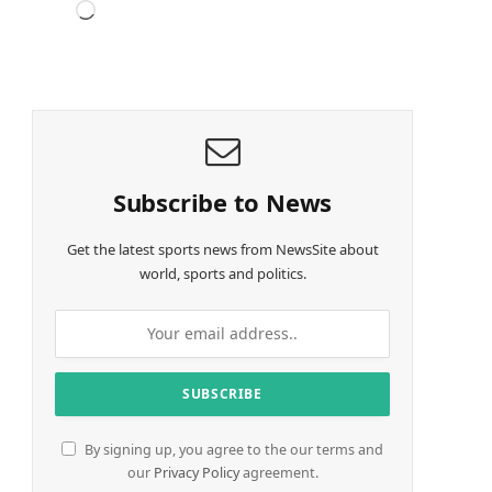
L
o
a
d
i
n
g
…
Subscribe to News
Get the latest sports news from NewsSite about
world, sports and politics.
By signing up, you agree to the our terms and
our
Privacy Policy
agreement.