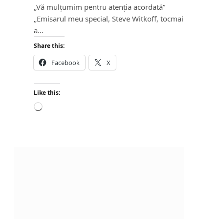
„Vă mulțumim pentru atenția acordată”
„Emisarul meu special, Steve Witkoff, tocmai
a…
Share this:
Facebook
X
Like this:
L
o
a
d
i
n
g
…