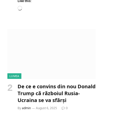
Like this:
L
o
a
d
i
n
g
…
LUMEA
De ce e convins din nou Donald
Trump că războiul Rusia-
Ucraina se va sfârși
e
By
admin
August 6, 2025
0