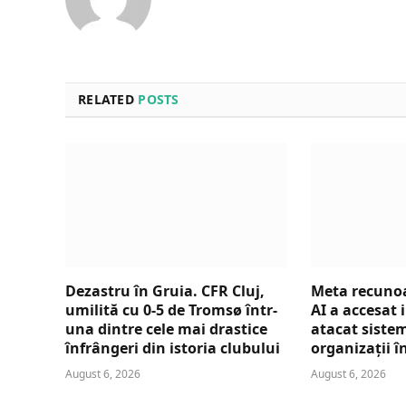
RELATED
POSTS
Dezastru în Gruia. CFR Cluj,
Meta recuno
umilită cu 0-5 de Tromsø într-
AI a accesat 
una dintre cele mai drastice
atacat sistem
înfrângeri din istoria clubului
organizații î
August 6, 2026
August 6, 2026