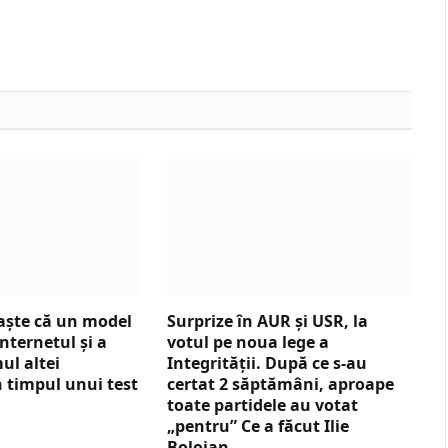
aște că un model
Surprize în AUR și USR, la
internetul și a
votul pe noua lege a
ul altei
Integrității. După ce s-au
n timpul unui test
certat 2 săptămâni, aproape
toate partidele au votat
„pentru” Ce a făcut Ilie
Bolojan