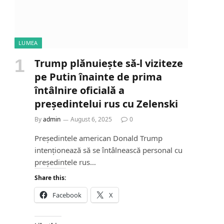
LUMEA
Trump plănuiește să-l viziteze
pe Putin înainte de prima
întâlnire oficială a
președintelui rus cu Zelenski
By
admin
August 6, 2025
0
Președintele american Donald Trump
intenționează să se întâlnească personal cu
președintele rus…
Share this:
Facebook
X