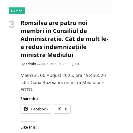
LUMEA
Romsilva are patru noi
membri în Consiliul de
Administrație. Cât de mult le-
a redus indemnizațiile
ministra Mediului
By
admin
August 6, 2025
0
Miercuri, 06 August 2025, ora 19:456520
citiriDiana Buzoianu, ministra Mediului –
FOTO…
Share this:
Facebook
X
Like this: