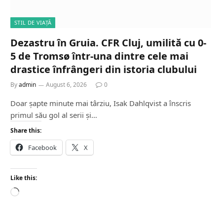
STIL DE VIAȚĂ
Dezastru în Gruia. CFR Cluj, umilită cu 0-
5 de Tromsø într-una dintre cele mai
drastice înfrângeri din istoria clubului
By
admin
August 6, 2026
0
Doar șapte minute mai târziu, Isak Dahlqvist a înscris
primul său gol al serii și…
Share this:
Facebook
X
Like this:
L
o
a