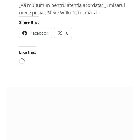
„Vă mulțumim pentru atenția acordată” „Emisarul
meu special, Steve Witkoff, tocmai a…
Share this:
Facebook
X
Like this:
L
o
a
d
i
n
g
…