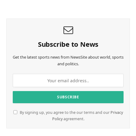
a
d
i
n
g
…
Subscribe to News
Get the latest sports news from NewsSite about world, sports
and politics.
By signing up, you agree to the our terms and our
Privacy
Policy
agreement.