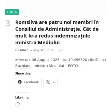
LUMEA
Romsilva are patru noi membri în
Consiliul de Administrație. Cât de
mult le-a redus indemnizațiile
ministra Mediului
By
admin
August 6, 2025
0
Miercuri, 06 August 2025, ora 19:456520 citiriDiana
Buzoianu, ministra Mediului – FOTO…
Share this:
Facebook
X
Like this:
L
o