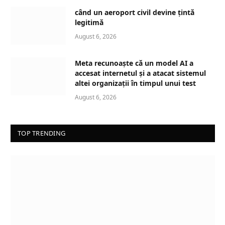
d
când un aeroport civil devine țintă
i
legitimă
n
August 6, 2026
g
…
Meta recunoaște că un model AI a
accesat internetul și a atacat sistemul
altei organizații în timpul unui test
August 6, 2026
TOP TRENDING