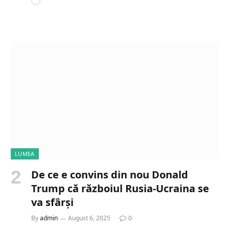
L
o
a
d
i
n
g
…
LUMEA
De ce e convins din nou Donald
Trump că războiul Rusia-Ucraina se
va sfârși
By
admin
August 6, 2025
0