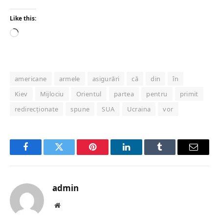
Like this:
Loading…
americane
armele
asigurări
că
din
în
Kiev
Mijlociu
Orientul
partea
pentru
primit
redirecționate
spune
SUA
Ucraina
vor
Facebook
Twitter
Pinterest
LinkedIn
Tumblr
Email
admin
Website