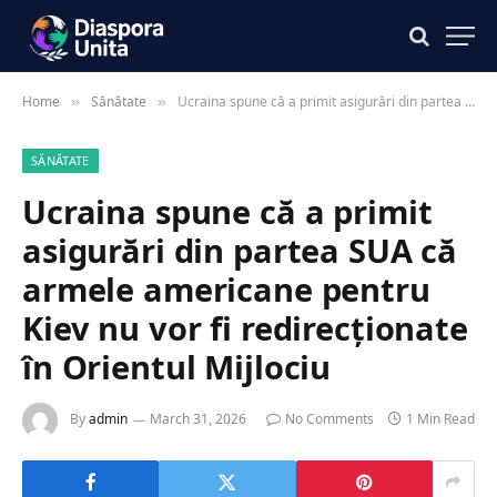
Home
Sănătate
Ucraina spune că a primit asigurări din partea SUA că armele americane pentru Kiev nu vor fi redirecționate în Orientul Mijlociu
»
»
SĂNĂTATE
Ucraina spune că a primit
asigurări din partea SUA că
armele americane pentru
Kiev nu vor fi redirecționate
în Orientul Mijlociu
By
admin
March 31, 2026
No Comments
1 Min Read