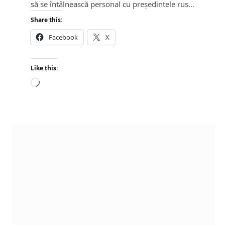
să se întâlnească personal cu președintele rus…
Share this:
Facebook
X
Like this:
L
o
a
d
i
n
g
…