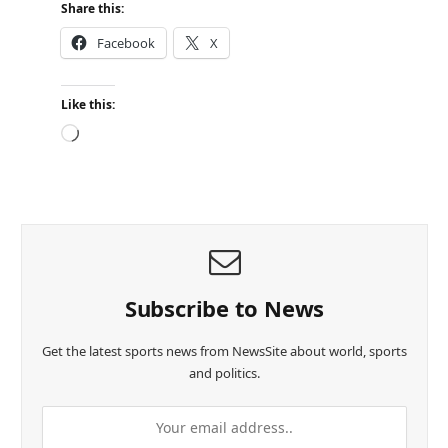
Share this:
Facebook
X
Like this:
L
o
a
d
i
n
g
…
Subscribe to News
Get the latest sports news from NewsSite about world, sports
and politics.