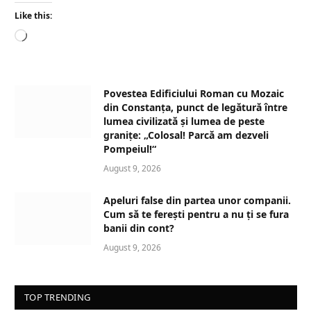
Like this:
L
o
a
d
Povestea Edificiului Roman cu Mozaic
i
din Constanța, punct de legătură între
n
lumea civilizată și lumea de peste
granițe: „Colosal! Parcă am dezveli
g
Pompeiul!“
…
August 9, 2026
Apeluri false din partea unor companii.
Cum să te ferești pentru a nu ți se fura
banii din cont?
August 9, 2026
TOP TRENDING