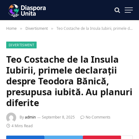
Home
Divertisment
Teo Costache de la Insula Iubirii, primele declarații despre Teodora Bănică, presupusa iubită. Au planuri diferite
»
»
DIVERTISMENT
Teo Costache de la Insula
Iubirii, primele declarații
despre Teodora Bănică,
presupusa iubită. Au planuri
diferite
By
admin
September 8, 2025
No Comments
4 Mins Read