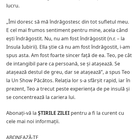
lucru.
„Îmi doresc să mă îndrăgostesc din tot sufletul meu.
E cel mai frumos sentiment pentru mine, acela când
ești îndrăgostit. Nu, nu am fost îndrăgostit (n.r. – la
Insula Iubirii). Ella știe că nu am fost îndrăgostit, i-am
spus asta. Am fost foarte sincer față de ea. Teo, pe cât
de intangibil pare ca persoană, se și atașează. Se
atașează destul de greu, dar se atașează”, a spus Teo
la Un Show Păcătos. Relația lor s-a sfârșit rapid, iar în
prezent, Teo a trecut peste experiența de pe insulă și
se concentrează la cariera lui.
Abonați-vă la
ȘTIRILE ZILEI
pentru a fi la curent cu
cele mai noi informații.
ABONEAZĂ-TE