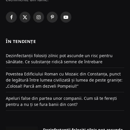
Facebook
X
Instagram
Pinterest
YouTube
(Twitter)
ÎN TENDINȚE
Dezinfectanții folosiți zilnic pot ascunde un risc pentru
sănătate. Ce substanțe ridică semne de întrebare
Povestea Edificiului Roman cu Mozaic din Constanța, punct
de legătură între lumea civilizată și lumea de peste granițe:
„Colosal! Parcă am dezveli Pompeiul!“
Apeluri false din partea unor companii. Cum să te ferești
pentru a nu ți se fura banii din cont?
Dezinfectanții folosiți zilnic pot ascunde