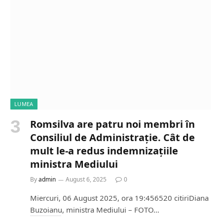
i
n
g
…
LUMEA
Romsilva are patru noi membri în
Consiliul de Administrație. Cât de
mult le-a redus indemnizațiile
ministra Mediului
By
admin
August 6, 2025
0
Miercuri, 06 August 2025, ora 19:456520 citiriDiana
Buzoianu, ministra Mediului – FOTO…