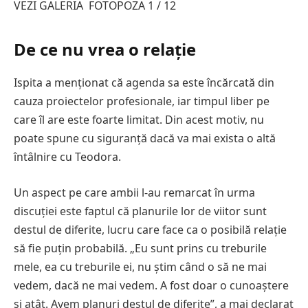
VEZI
GALERIA
FOTO
POZA
1 / 12
De ce nu vrea o relație
Ispita a menționat că agenda sa este încărcată din
cauza proiectelor profesionale, iar timpul liber pe
care îl are este foarte limitat. Din acest motiv, nu
poate spune cu siguranță dacă va mai exista o altă
întâlnire cu Teodora.
Un aspect pe care ambii l-au remarcat în urma
discuției este faptul că planurile lor de viitor sunt
destul de diferite, lucru care face ca o posibilă relație
să fie puțin probabilă. „Eu sunt prins cu treburile
mele, ea cu treburile ei, nu știm când o să ne mai
vedem, dacă ne mai vedem. A fost doar o cunoaștere
și atât. Avem planuri destul de diferite”, a mai declarat