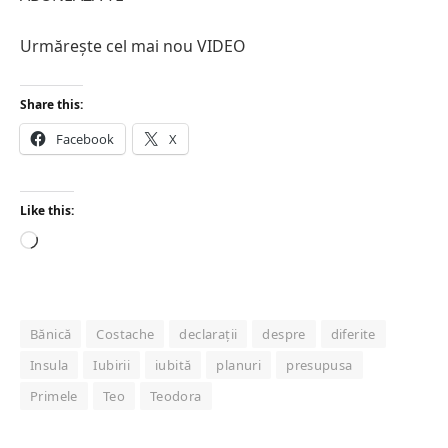
Urmărește cel mai nou VIDEO
Share this:
Facebook
X
Like this:
Loading…
Bănică
Costache
declarații
despre
diferite
Insula
Iubirii
iubită
planuri
presupusa
Primele
Teo
Teodora