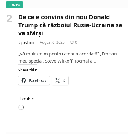
LUMEA
De ce e convins din nou Donald
Trump că războiul Rusia-Ucraina se
va sfârși
By
admin
August 6, 2025
0
„Vă mulțumim pentru atenția acordată” „Emisarul
meu special, Steve Witkoff, tocmai a…
Share this:
Facebook
X
Like this:
L
o
a
d