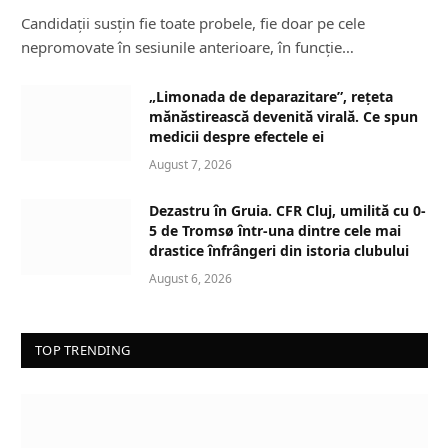
Candidații susțin fie toate probele, fie doar pe cele
nepromovate în sesiunile anterioare, în funcție…
„Limonada de deparazitare”, rețeta
mănăstirească devenită virală. Ce spun
medicii despre efectele ei
August 7, 2026
Dezastru în Gruia. CFR Cluj, umilită cu 0-
5 de Tromsø într-una dintre cele mai
drastice înfrângeri din istoria clubului
August 6, 2026
TOP TRENDING