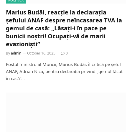
POLITICĂ
Marius Budăi, reacție la declarația
șefului ANAF despre neîncasarea TVA la
gemul de casă: „Lăsați-i în pace pe
bunicii noștri! Ocupați-vă de marii
evazioniști”
By
admin
October 16, 2025
0
Fostul ministru al Muncii, Marius Budăi, îl critică pe șeful
ANAF, Adrian Nica, pentru declarația privind „gemul făcut
în casă”…