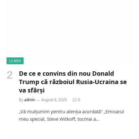
LUMEA
De ce e convins din nou Donald
Trump că războiul Rusia-Ucraina se
va sfârși
By
admin
August 6, 2025
0
„Vă mulțumim pentru atenția acordată” „Emisarul
meu special, Steve Witkoff, tocmai a…