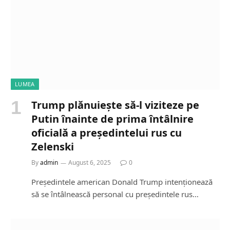
LUMEA
Trump plănuiește să-l viziteze pe
Putin înainte de prima întâlnire
oficială a președintelui rus cu
Zelenski
By
admin
August 6, 2025
0
Președintele american Donald Trump intenționează
să se întâlnească personal cu președintele rus…