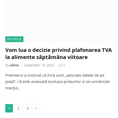
POLITICĂ
Vom lua o decizie privind plafonarea TVA
la alimente săptămâna viitoare
By
admin
September 18, 2025
0
Premierul a motivat că încă sunt „adunate datele de pe
piață”, că este analizată evoluția prețurilor și se urmărește
reacţia…
Next
1
2
3