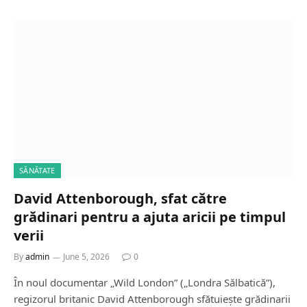
SĂNĂTATE
David Attenborough, sfat către
grădinari pentru a ajuta aricii pe timpul
verii
By
admin
June 5, 2026
0
În noul documentar „Wild London” („Londra Sălbatică”),
regizorul britanic David Attenborough sfătuiește grădinarii