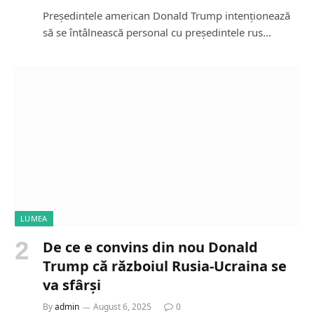
Președintele american Donald Trump intenționează
să se întâlnească personal cu președintele rus…
LUMEA
De ce e convins din nou Donald
Trump că războiul Rusia-Ucraina se
va sfârși
By
admin
August 6, 2025
0