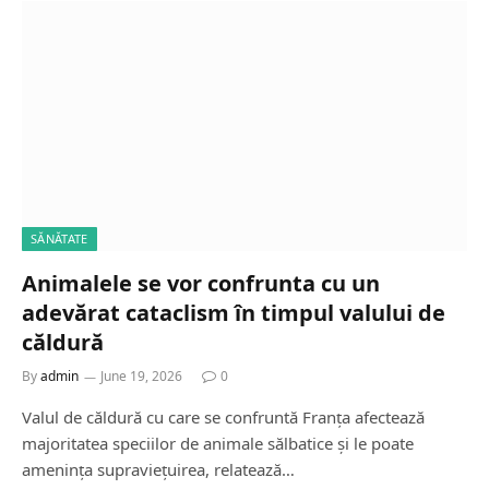
SĂNĂTATE
Animalele se vor confrunta cu un
adevărat cataclism în timpul valului de
căldură
By
admin
June 19, 2026
0
Valul de căldură cu care se confruntă Franța afectează
majoritatea speciilor de animale sălbatice și le poate
amenința supraviețuirea, relatează…