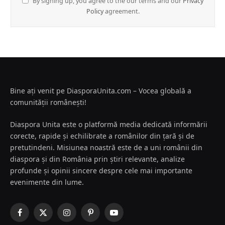
By signing up, you agree to the our terms and our
Privacy
Policy
agreement.
Bine ați venit pe DiasporaUnita.com – Vocea globală a
comunității românești!
Diaspora Unita este o platformă media dedicată informării
corecte, rapide și echilibrate a românilor din țară și de
pretutindeni. Misiunea noastră este de a uni românii din
diaspora și din România prin știri relevante, analize
profunde și opinii sincere despre cele mai importante
evenimente din lume.
Facebook
X
Instagram
Pinterest
YouTube