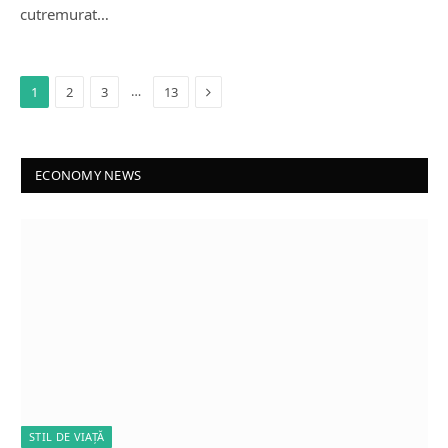
cutremurat…
Next
…
1
2
3
13
ECONOMY NEWS
STIL DE VIAȚĂ