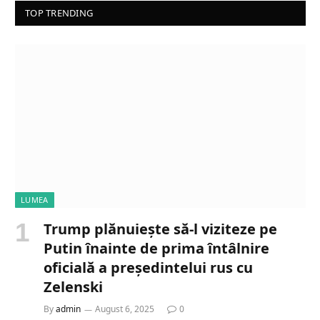
TOP TRENDING
LUMEA
Trump plănuiește să-l viziteze pe
Putin înainte de prima întâlnire
oficială a președintelui rus cu
Zelenski
By
admin
August 6, 2025
0