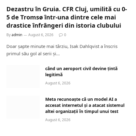
Dezastru în Gruia. CFR Cluj, umilită cu 0-
5 de Tromsø într-una dintre cele mai
drastice înfrângeri din istoria clubului
By
admin
August 6, 2026
0
Doar șapte minute mai târziu, Isak Dahlqvist a înscris
primul său gol al serii și…
când un aeroport civil devine țintă
legitimă
August 6, 2026
Meta recunoaște că un model AI a
accesat internetul și a atacat sistemul
altei organizații în timpul unui test
August 6, 2026