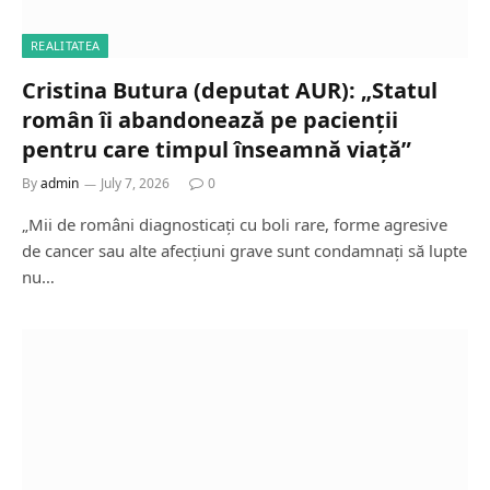
REALITATEA
Cristina Butura (deputat AUR): „Statul
român îi abandonează pe pacienții
pentru care timpul înseamnă viață”
By
admin
July 7, 2026
0
„Mii de români diagnosticați cu boli rare, forme agresive
de cancer sau alte afecțiuni grave sunt condamnați să lupte
nu…