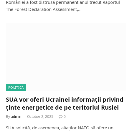
României a fost distrusă permanent anul trecut.Raportul
The Forest Declaration Assessment,…
POLITICĂ
SUA vor oferi Ucrainei informații privind
ținte energetice de pe teritoriul Rusiei
By
admin
October 2, 2025
0
SUA solicită, de asemenea, aliaților NATO să ofere un