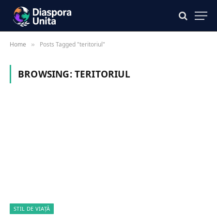
Home
Posts Tagged "teritoriul"
»
BROWSING:
TERITORIUL
STIL DE VIAȚĂ