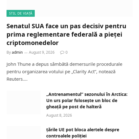
STIL DE VIAȚĂ
Senatul SUA face un pas decisiv pentru
prima reglementare federală a pieței
criptomonedelor
By
admin
August 9, 2026
0
John Thune a depus sâmbătă demersurile procedurale
pentru organizarea votului pe „Clarity Act”, notează
Reuters.…
„Antrenamentul” sezonului în Arctica:
Un urs polar folosește un bloc de
gheață pe post de halteră
August 8, 2026
țările UE pot bloca alertele despre
controalele poliției