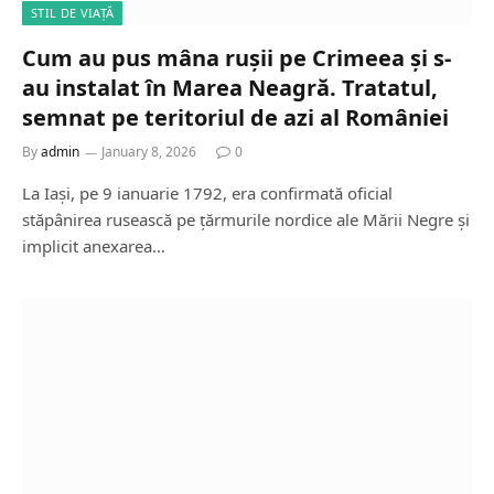
STIL DE VIAȚĂ
Cum au pus mâna rușii pe Crimeea și s-
au instalat în Marea Neagră. Tratatul,
semnat pe teritoriul de azi al României
By
admin
January 8, 2026
0
La Iași, pe 9 ianuarie 1792, era confirmată oficial
stăpânirea rusească pe țărmurile nordice ale Mării Negre și
implicit anexarea…