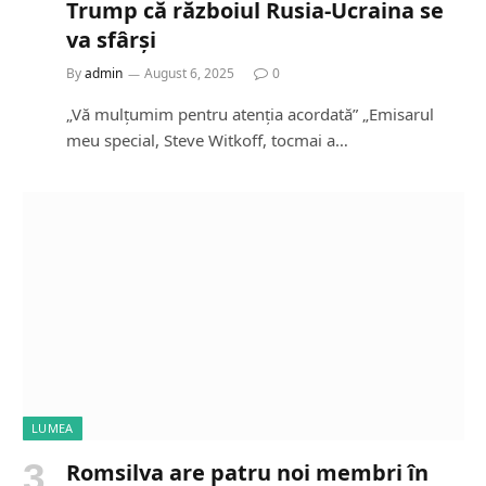
Trump că războiul Rusia-Ucraina se
va sfârși
By
admin
August 6, 2025
0
„Vă mulțumim pentru atenția acordată” „Emisarul
meu special, Steve Witkoff, tocmai a…
LUMEA
Romsilva are patru noi membri în