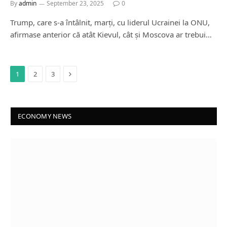
By
admin
September 23, 2025
0
Trump, care s-a întâlnit, marți, cu liderul Ucrainei la ONU,
afirmase anterior că atât Kievul, cât și Moscova ar trebui…
Next
1
2
3
ECONOMY NEWS