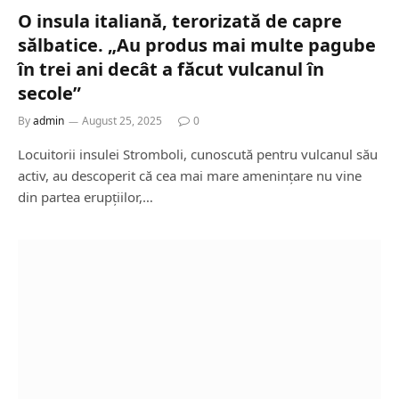
O insula italiană, terorizată de capre
sălbatice. „Au produs mai multe pagube
în trei ani decât a făcut vulcanul în
secole”
By
admin
August 25, 2025
0
Locuitorii insulei Stromboli, cunoscută pentru vulcanul său
activ, au descoperit că cea mai mare amenințare nu vine
din partea erupțiilor,…