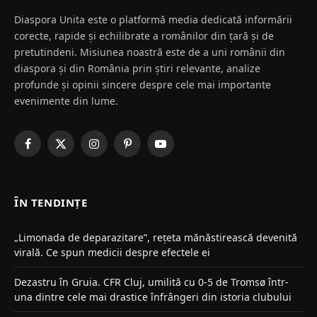
Diaspora Unita este o platformă media dedicată informării
corecte, rapide și echilibrate a românilor din țară și de
pretutindeni. Misiunea noastră este de a uni românii din
diaspora și din România prin știri relevante, analize
profunde și opinii sincere despre cele mai importante
evenimente din lume.
Facebook
X
Instagram
Pinterest
YouTube
(Twitter)
ÎN TENDINȚE
„Limonada de deparazitare”, rețeta mănăstirească devenită
virală. Ce spun medicii despre efectele ei
Dezastru în Gruia. CFR Cluj, umilită cu 0-5 de Tromsø într-
una dintre cele mai drastice înfrângeri din istoria clubului