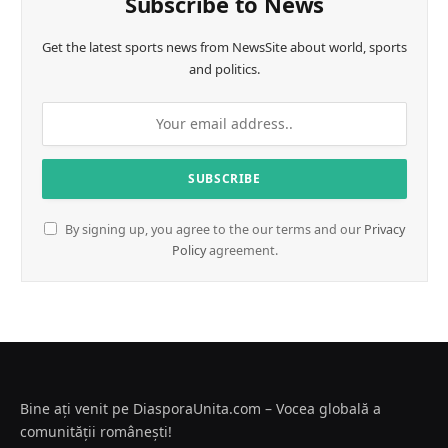
Subscribe to News
Get the latest sports news from NewsSite about world, sports
and politics.
By signing up, you agree to the our terms and our
Privacy
Policy
agreement.
Bine ați venit pe DiasporaUnita.com – Vocea globală a
comunității românești!