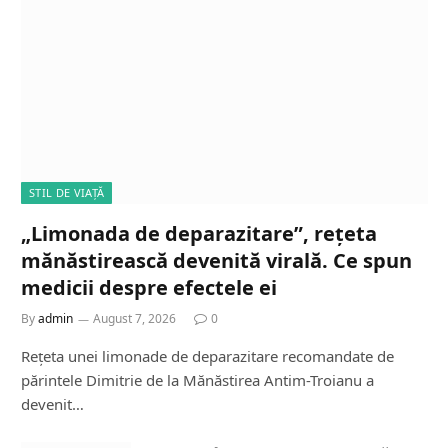
STIL DE VIAȚĂ
„Limonada de deparazitare”, rețeta
mănăstirească devenită virală. Ce spun
medicii despre efectele ei
By
admin
August 7, 2026
0
Rețeta unei limonade de deparazitare recomandate de
părintele Dimitrie de la Mănăstirea Antim-Troianu a
devenit…