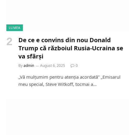
LUMEA
De ce e convins din nou Donald
Trump că războiul Rusia-Ucraina se
va sfârși
By
admin
August 6, 2025
0
„Vă mulțumim pentru atenția acordată” „Emisarul
meu special, Steve Witkoff, tocmai a…