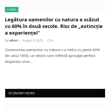
LUMEA
Legătura oamenilor cu natura a scăzut
cu 60% în două secole. Risc de „extincție
a experienței”
By
admin
August 9, 2025
0
Conexiunea oamenilor cu natura s-a redus cu peste 60%
din anul 1800, un declin care reflectă aproape perfect
dispariția unor…
ECONOMY NEWS