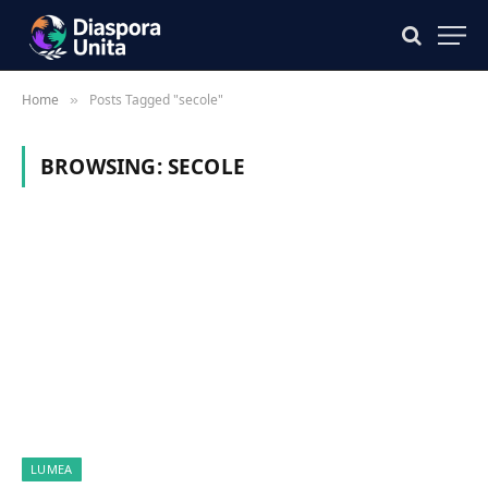
Home
Posts Tagged "secole"
»
BROWSING:
SECOLE
LUMEA