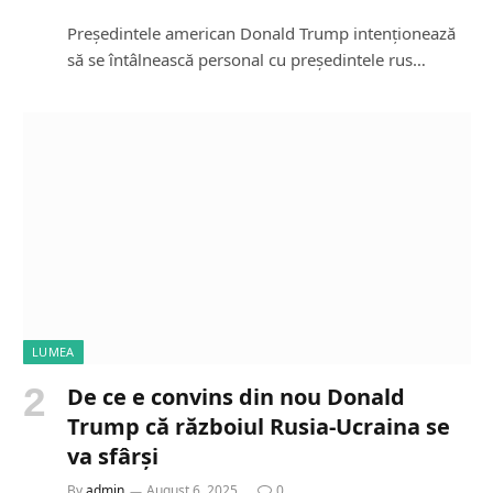
Președintele american Donald Trump intenționează
să se întâlnească personal cu președintele rus…
LUMEA
De ce e convins din nou Donald
Trump că războiul Rusia-Ucraina se
va sfârși
By
admin
August 6, 2025
0