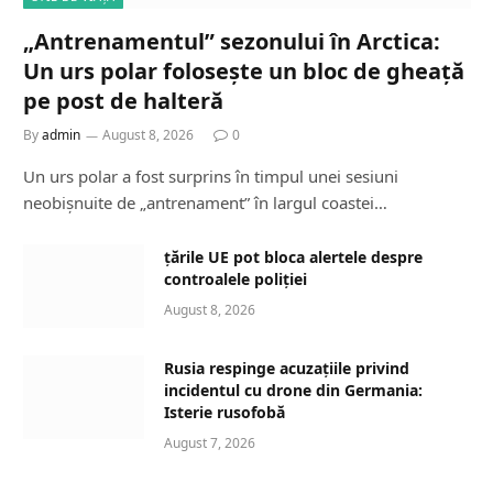
„Antrenamentul” sezonului în Arctica:
Un urs polar folosește un bloc de gheață
pe post de halteră
By
admin
August 8, 2026
0
Un urs polar a fost surprins în timpul unei sesiuni
neobișnuite de „antrenament” în largul coastei…
țările UE pot bloca alertele despre
controalele poliției
August 8, 2026
Rusia respinge acuzațiile privind
incidentul cu drone din Germania:
Isterie rusofobă
August 7, 2026