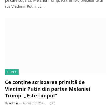
pe care soția sa, Melania Trump, i-a trimis-o președintelui
rus Vladimir Putin, cu…
LUMEA
Ce conține scrisoarea primită de
Vladimir Putin din partea Melaniei
Trump: „Este timpul”
By
admin
August 17, 2025
0