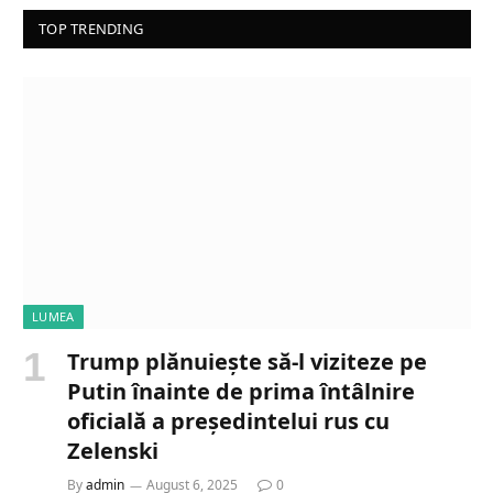
TOP TRENDING
LUMEA
Trump plănuiește să-l viziteze pe
Putin înainte de prima întâlnire
oficială a președintelui rus cu
Zelenski
By
admin
August 6, 2025
0