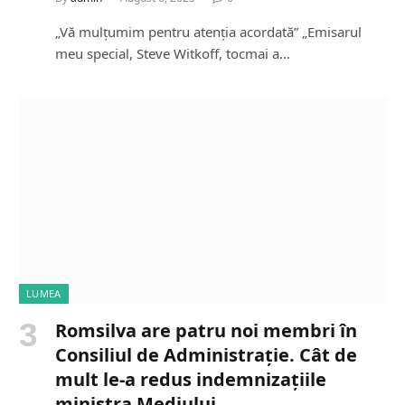
„Vă mulțumim pentru atenția acordată” „Emisarul
meu special, Steve Witkoff, tocmai a…
LUMEA
Romsilva are patru noi membri în
Consiliul de Administrație. Cât de
mult le-a redus indemnizațiile
ministra Mediului