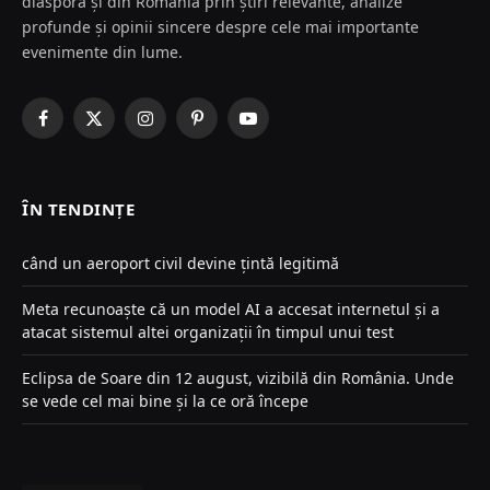
diaspora și din România prin știri relevante, analize
profunde și opinii sincere despre cele mai importante
evenimente din lume.
Facebook
X
Instagram
Pinterest
YouTube
(Twitter)
ÎN TENDINȚE
când un aeroport civil devine țintă legitimă
Meta recunoaște că un model AI a accesat internetul și a
atacat sistemul altei organizații în timpul unui test
Eclipsa de Soare din 12 august, vizibilă din România. Unde
se vede cel mai bine și la ce oră începe