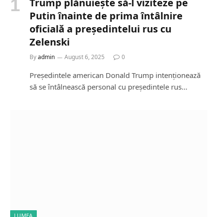
Trump plănuiește să-l viziteze pe
Putin înainte de prima întâlnire
oficială a președintelui rus cu
Zelenski
By
admin
August 6, 2025
0
Președintele american Donald Trump intenționează
să se întâlnească personal cu președintele rus…
LUMEA