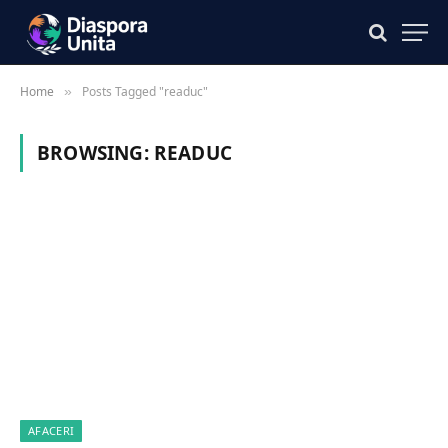
Home
Posts Tagged "readuc"
»
BROWSING:
READUC
AFACERI