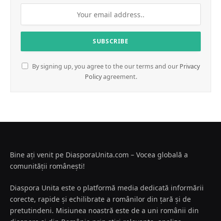
By signing up, you agree to the our terms and our
Privacy
Policy
agreement.
Bine ați venit pe DiasporaUnita.com – Vocea globală a
comunității românești!
Diaspora Unita este o platformă media dedicată informării
corecte, rapide și echilibrate a românilor din țară și de
pretutindeni. Misiunea noastră este de a uni românii din