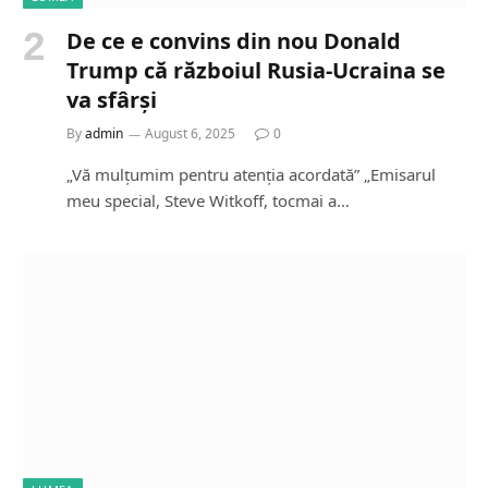
De ce e convins din nou Donald
Trump că războiul Rusia-Ucraina se
va sfârși
By
admin
August 6, 2025
0
„Vă mulțumim pentru atenția acordată” „Emisarul
meu special, Steve Witkoff, tocmai a…