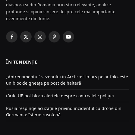
diaspora și din România prin știri relevante, analize
profunde și opinii sincere despre cele mai importante
evenimente din lume.
Facebook
X
Instagram
Pinterest
YouTube
(Twitter)
ÎN TENDINȚE
„Antrenamentul” sezonului în Arctica: Un urs polar folosește
un bloc de gheață pe post de halteră
țările UE pot bloca alertele despre controalele poliției
Rusia respinge acuzațiile privind incidentul cu drone din
Germania: Isterie rusofobă