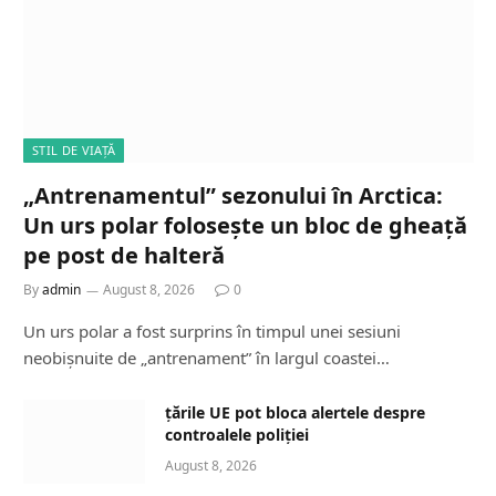
STIL DE VIAȚĂ
„Antrenamentul” sezonului în Arctica:
Un urs polar folosește un bloc de gheață
pe post de halteră
By
admin
August 8, 2026
0
Un urs polar a fost surprins în timpul unei sesiuni
neobișnuite de „antrenament” în largul coastei…
țările UE pot bloca alertele despre
controalele poliției
August 8, 2026