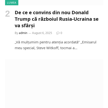
LUMEA
De ce e convins din nou Donald
Trump că războiul Rusia-Ucraina se
va sfârși
By
admin
August 6, 2025
0
„Vă mulțumim pentru atenția acordată” „Emisarul
meu special, Steve Witkoff, tocmai a…