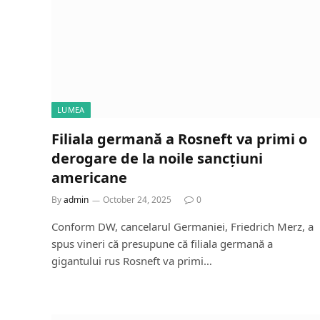
LUMEA
Filiala germană a Rosneft va primi o
derogare de la noile sancțiuni
americane
By
admin
October 24, 2025
0
Conform DW, cancelarul Germaniei, Friedrich Merz, a
spus vineri că presupune că filiala germană a
gigantului rus Rosneft va primi…