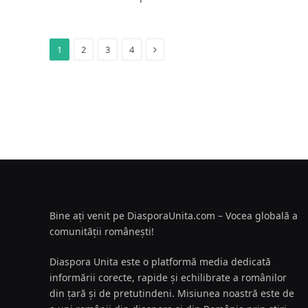
Next
1
2
3
4
Bine ați venit pe DiasporaUnita.com – Vocea globală a
comunității românești!
Diaspora Unita este o platformă media dedicată
informării corecte, rapide și echilibrate a românilor
din țară și de pretutindeni. Misiunea noastră este de