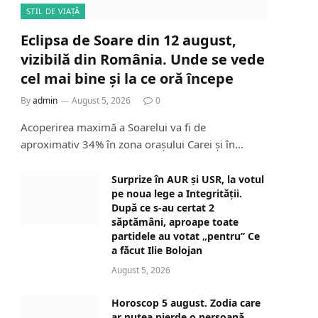
STIL DE VIAȚĂ
Eclipsa de Soare din 12 august,
vizibilă din România. Unde se vede
cel mai bine și la ce oră începe
By
admin
August 5, 2026
0
Acoperirea maximă a Soarelui va fi de
aproximativ 34% în zona orașului Carei și în…
Surprize în AUR și USR, la votul
pe noua lege a Integrității.
După ce s-au certat 2
săptămâni, aproape toate
partidele au votat „pentru” Ce
a făcut Ilie Bolojan
August 5, 2026
Horoscop 5 august. Zodia care
ar putea pierde o persoană