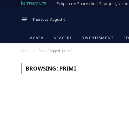
ÎN TENDINȚE
Thursday, August 6
ACASĂ
AFACERI
DIVERTISMENT
ED
Home
Posts Tagged "primi"
»
BROWSING:
PRIMI