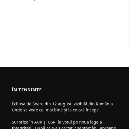
ÎN TENDINȚE
Eclipsa de Soare din 12 august, vizibilă din România.
Unde se vede cel mai bine și la ce oră începe
Surprize în AUR și USR, la votul pe noua lege a
Integrității. După ce s-au certat 2 săptămâni, aproape