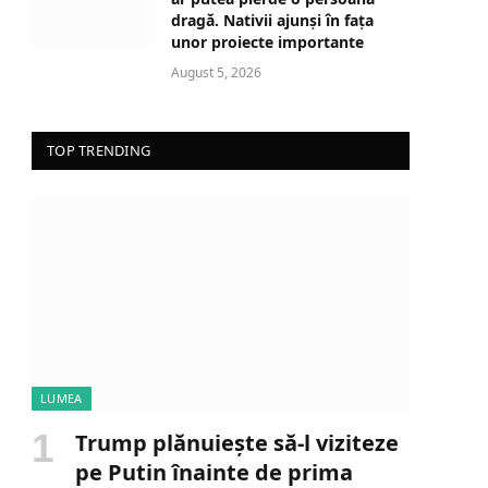
dragă. Nativii ajunși în fața
unor proiecte importante
August 5, 2026
TOP TRENDING
LUMEA
Trump plănuiește să-l viziteze
pe Putin înainte de prima