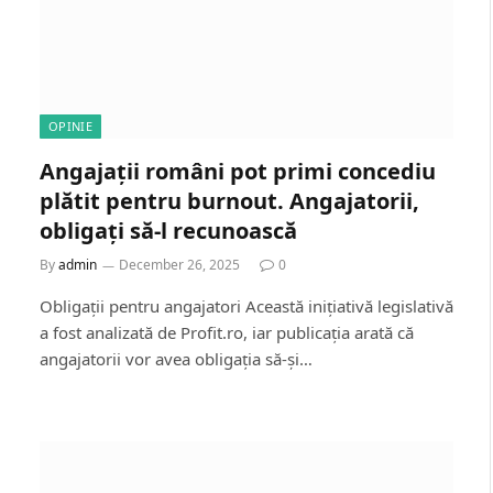
OPINIE
Angajații români pot primi concediu
plătit pentru burnout. Angajatorii,
obligați să-l recunoască
By
admin
December 26, 2025
0
Obligații pentru angajatori Această inițiativă legislativă
a fost analizată de Profit.ro, iar publicația arată că
angajatorii vor avea obligația să-și…