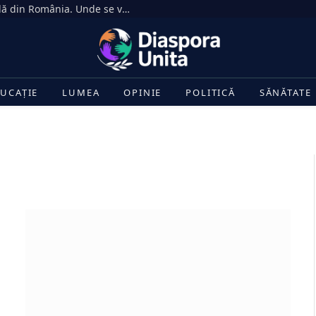
Eclipsa de Soare din 12 august, vizibilă din România. Unde se vede cel mai bine și la ce oră începe
UCAȚIE
LUMEA
OPINIE
POLITICĂ
SĂNĂTATE