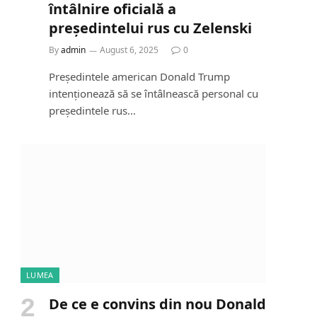
întâlnire oficială a
președintelui rus cu Zelenski
By
admin
August 6, 2025
0
Președintele american Donald Trump
intenționează să se întâlnească personal cu
președintele rus…
LUMEA
De ce e convins din nou Donald