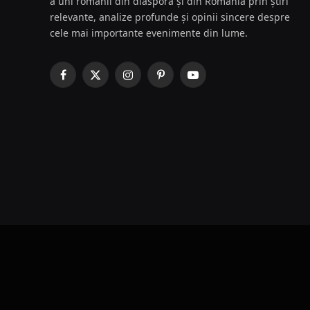
a uni românii din diaspora și din România prin știri
relevante, analize profunde și opinii sincere despre
cele mai importante evenimente din lume.
Facebook
X
Instagram
Pinterest
YouTube
(Twitter)