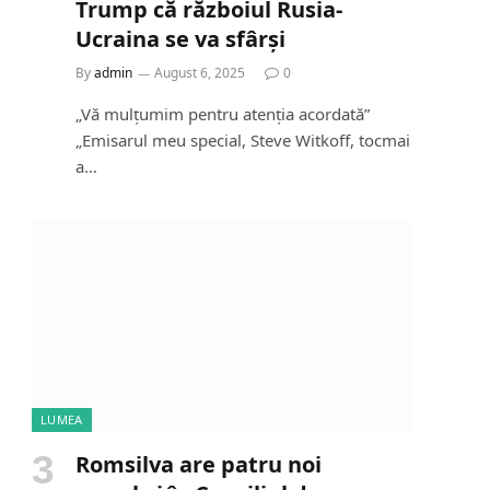
Trump că războiul Rusia-
Ucraina se va sfârși
By
admin
August 6, 2025
0
„Vă mulțumim pentru atenția acordată”
„Emisarul meu special, Steve Witkoff, tocmai
a…
LUMEA
Romsilva are patru noi