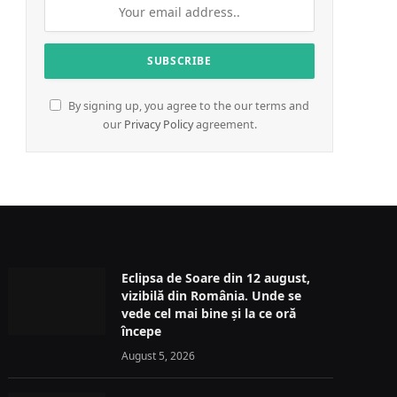
By signing up, you agree to the our terms and
our
Privacy Policy
agreement.
Eclipsa de Soare din 12 august,
vizibilă din România. Unde se
vede cel mai bine și la ce oră
începe
August 5, 2026