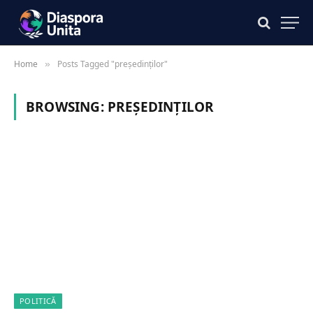
Home
Posts Tagged "președinților"
»
BROWSING:
PREȘEDINȚILOR
POLITICĂ