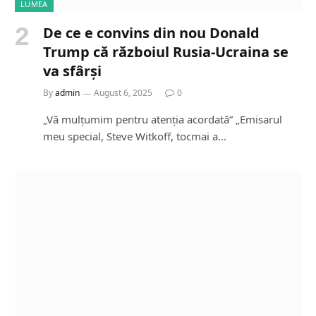
LUMEA
De ce e convins din nou Donald
Trump că războiul Rusia-Ucraina se
va sfârși
By
admin
August 6, 2025
0
„Vă mulțumim pentru atenția acordată” „Emisarul
meu special, Steve Witkoff, tocmai a…