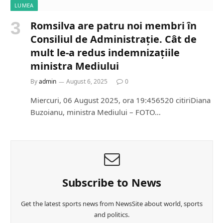
LUMEA
Romsilva are patru noi membri în
Consiliul de Administrație. Cât de
mult le-a redus indemnizațiile
ministra Mediului
By
admin
August 6, 2025
0
Miercuri, 06 August 2025, ora 19:456520 citiriDiana
Buzoianu, ministra Mediului – FOTO…
Subscribe to News
Get the latest sports news from NewsSite about world, sports
and politics.