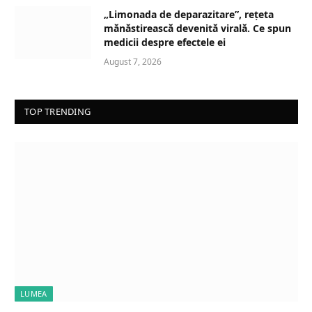
„Limonada de deparazitare”, rețeta
mănăstirească devenită virală. Ce spun
medicii despre efectele ei
August 7, 2026
TOP TRENDING
LUMEA