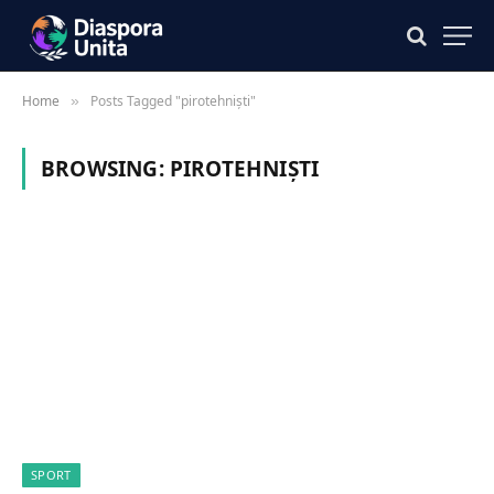
Home
Posts Tagged "pirotehniști"
»
BROWSING:
PIROTEHNIȘTI
SPORT