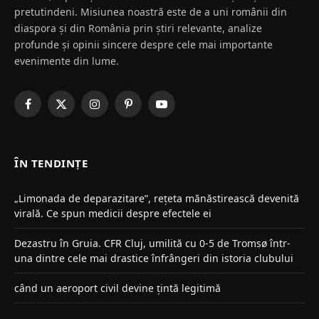
pretutindeni. Misiunea noastră este de a uni românii din
diaspora și din România prin știri relevante, analize
profunde și opinii sincere despre cele mai importante
evenimente din lume.
Facebook
X
Instagram
Pinterest
YouTube
(Twitter)
ÎN TENDINȚE
„Limonada de deparazitare”, rețeta mănăstirească devenită
virală. Ce spun medicii despre efectele ei
Dezastru în Gruia. CFR Cluj, umilită cu 0-5 de Tromsø într-
una dintre cele mai drastice înfrângeri din istoria clubului
când un aeroport civil devine țintă legitimă