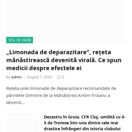
STIL DE VIAȚĂ
„Limonada de deparazitare”, rețeta
mănăstirească devenită virală. Ce spun
medicii despre efectele ei
By
admin
August 7, 2026
0
Rețeta unei limonade de deparazitare recomandate de
părintele Dimitrie de la Mănăstirea Antim-Troianu a
devenit…
Dezastru în Gruia. CFR Cluj, umilită cu 0-
5 de Tromsø într-una dintre cele mai
drastice înfrângeri din istoria clubului