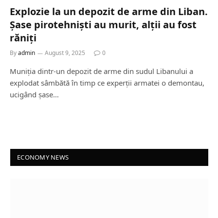
Explozie la un depozit de arme din Liban.
Șase pirotehniști au murit, alții au fost
răniți
By
admin
August 9, 2025
0
Muniția dintr-un depozit de arme din sudul Libanului a
explodat sâmbătă în timp ce experții armatei o demontau,
ucigând șase…
ECONOMY NEWS