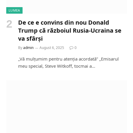
LUMEA
De ce e convins din nou Donald
Trump că războiul Rusia-Ucraina se
va sfârși
By
admin
August 6, 2025
0
„Vă mulțumim pentru atenția acordată” „Emisarul
meu special, Steve Witkoff, tocmai a…