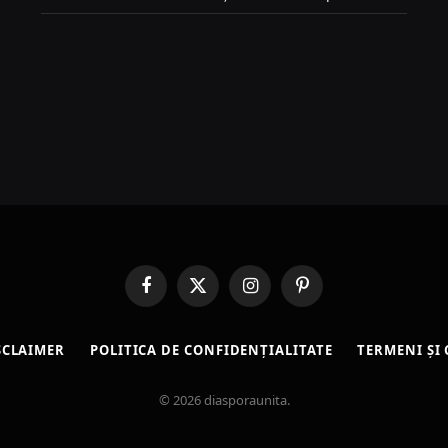
Facebook
X
Instagram
Pinterest
(Twitter)
SCLAIMER
POLITICA DE CONFIDENȚIALITATE
TERMENI ȘI 
© 2026 diasporaunita.