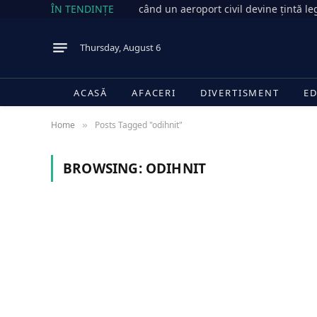
ÎN TENDINȚE
când un aeroport civil devine țintă le
Thursday, August 6
ACASĂ
AFACERI
DIVERTISMENT
ED
Home
Posts Tagged "odihnit"
»
BROWSING:
ODIHNIT