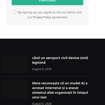
By signing up, you agree to the our terms and
our
Privacy Policy
agreement.
când un aeroport civil devine țintă
legitimă
August 6, 2026
Meta recunoaște că un model AI a
accesat internetul și a atacat
sistemul altei organizații în timpul
unui test
August 6, 2026