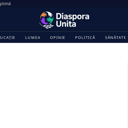
gitimă
UCAȚIE
LUMEA
OPINIE
POLITICĂ
SĂNĂTATE