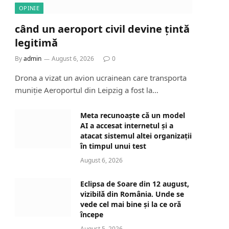
OPINIE
când un aeroport civil devine țintă
legitimă
By
admin
August 6, 2026
0
Drona a vizat un avion ucrainean care transporta
muniție Aeroportul din Leipzig a fost la…
Meta recunoaște că un model
AI a accesat internetul și a
atacat sistemul altei organizații
în timpul unui test
August 6, 2026
Eclipsa de Soare din 12 august,
vizibilă din România. Unde se
vede cel mai bine și la ce oră
începe
August 5, 2026