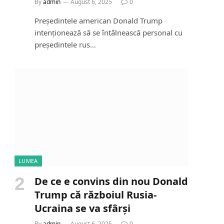
By
admin
August 6, 2025
0
Președintele american Donald Trump
intenționează să se întâlnească personal cu
președintele rus…
LUMEA
De ce e convins din nou Donald
Trump că războiul Rusia-
Ucraina se va sfârși
By
admin
August 6, 2025
0