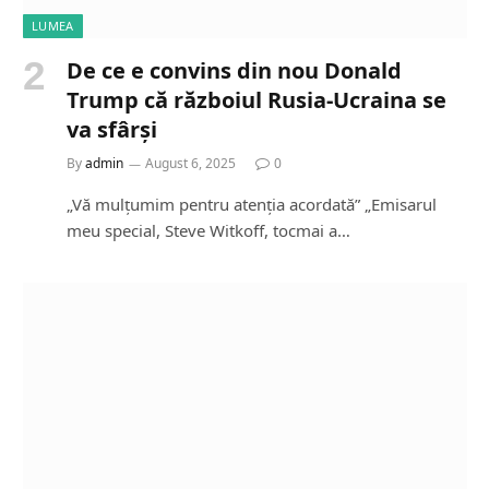
LUMEA
De ce e convins din nou Donald
Trump că războiul Rusia-Ucraina se
va sfârși
By
admin
August 6, 2025
0
„Vă mulțumim pentru atenția acordată” „Emisarul
meu special, Steve Witkoff, tocmai a…