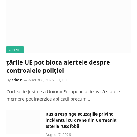
OPINIE
țările UE pot bloca alertele despre
controalele poliției
By
admin
August 8, 2026
0
Curtea de Justiție a Uniunii Europene a decis că statele
membre pot interzice aplicații precum…
Rusia respinge acuzațiile privind
incidentul cu drone din Germania:
Isterie rusofobă
August 7, 2026