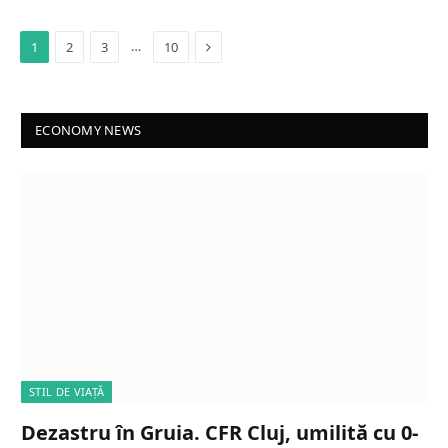
Next
…
1
2
3
10
ECONOMY NEWS
STIL DE VIAȚĂ
Dezastru în Gruia. CFR Cluj, umilită cu 0-