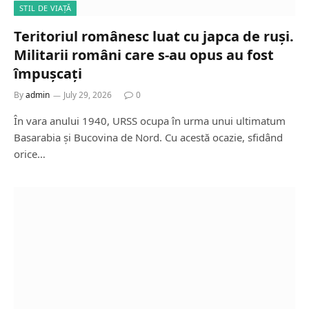
STIL DE VIAȚĂ
Teritoriul românesc luat cu japca de ruși.
Militarii români care s-au opus au fost
împușcați
By
admin
July 29, 2026
0
În vara anului 1940, URSS ocupa în urma unui ultimatum
Basarabia și Bucovina de Nord. Cu acestă ocazie, sfidând
orice…