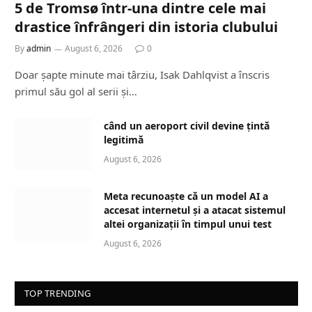
5 de Tromsø într-una dintre cele mai
drastice înfrângeri din istoria clubului
By
admin
August 6, 2026
0
Doar șapte minute mai târziu, Isak Dahlqvist a înscris
primul său gol al serii și…
când un aeroport civil devine țintă
legitimă
August 6, 2026
Meta recunoaște că un model AI a
accesat internetul și a atacat sistemul
altei organizații în timpul unui test
August 6, 2026
TOP TRENDING