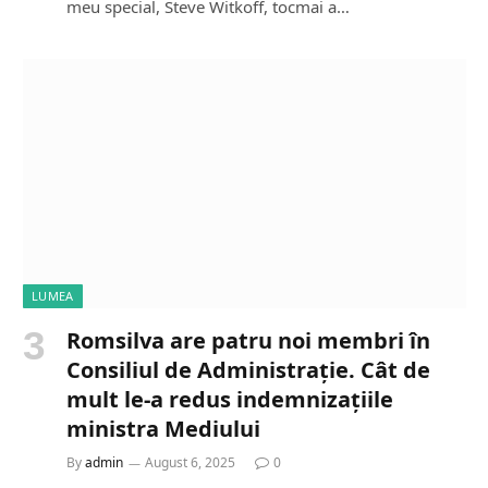
meu special, Steve Witkoff, tocmai a…
LUMEA
Romsilva are patru noi membri în
Consiliul de Administrație. Cât de
mult le-a redus indemnizațiile
ministra Mediului
By
admin
August 6, 2025
0