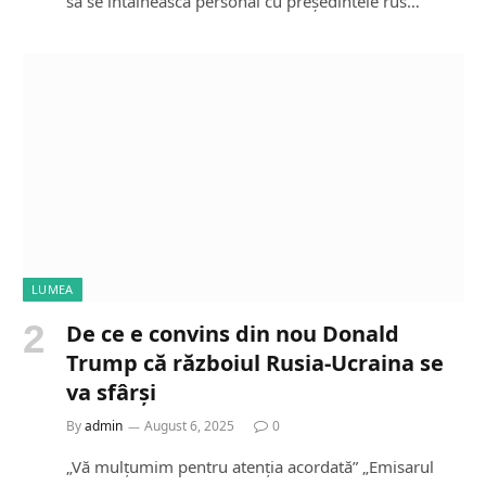
să se întâlnească personal cu președintele rus…
LUMEA
De ce e convins din nou Donald
Trump că războiul Rusia-Ucraina se
va sfârși
By
admin
August 6, 2025
0
„Vă mulțumim pentru atenția acordată” „Emisarul