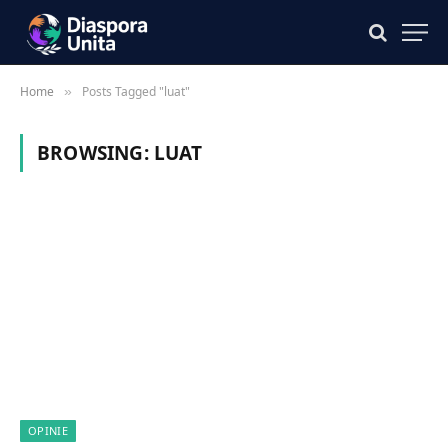
Home
Posts Tagged "luat"
»
BROWSING:
LUAT
OPINIE