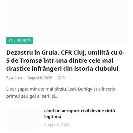
STIL DE VIAȚĂ
Dezastru în Gruia. CFR Cluj, umilită cu 0-
5 de Tromsø într-una dintre cele mai
drastice înfrângeri din istoria clubului
By
admin
August 6, 2026
0
Doar șapte minute mai târziu, Isak Dahlqvist a înscris
primul său gol al serii și…
când un aeroport civil devine țintă
legitimă
August 6, 2026