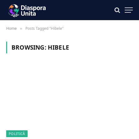
Home
Posts Tagged "Hibele"
»
BROWSING:
HIBELE
POLITICĂ