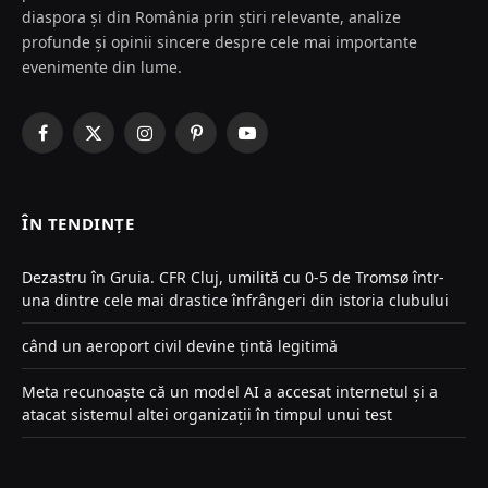
diaspora și din România prin știri relevante, analize
profunde și opinii sincere despre cele mai importante
evenimente din lume.
Facebook
X
Instagram
Pinterest
YouTube
(Twitter)
ÎN TENDINȚE
Dezastru în Gruia. CFR Cluj, umilită cu 0-5 de Tromsø într-
una dintre cele mai drastice înfrângeri din istoria clubului
când un aeroport civil devine țintă legitimă
Meta recunoaște că un model AI a accesat internetul și a
atacat sistemul altei organizații în timpul unui test