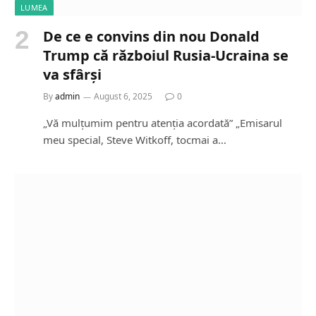
LUMEA
De ce e convins din nou Donald
Trump că războiul Rusia-Ucraina se
va sfârși
By
admin
August 6, 2025
0
„Vă mulțumim pentru atenția acordată” „Emisarul
meu special, Steve Witkoff, tocmai a…