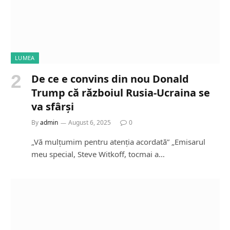
LUMEA
De ce e convins din nou Donald
Trump că războiul Rusia-Ucraina se
va sfârși
By
admin
August 6, 2025
0
„Vă mulțumim pentru atenția acordată” „Emisarul
meu special, Steve Witkoff, tocmai a…