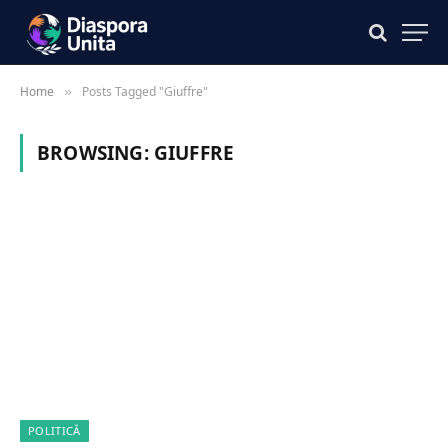
Home
Posts Tagged "Giuffre"
»
BROWSING:
GIUFFRE
POLITICĂ