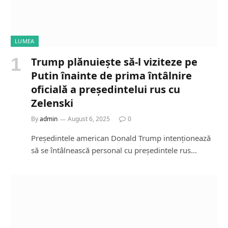
LUMEA
Trump plănuiește să-l viziteze pe
Putin înainte de prima întâlnire
oficială a președintelui rus cu
Zelenski
By
admin
August 6, 2025
0
Președintele american Donald Trump intenționează
să se întâlnească personal cu președintele rus…