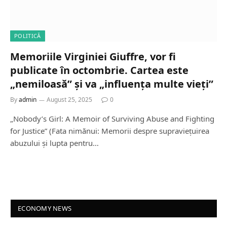
POLITICĂ
Memoriile Virginiei Giuffre, vor fi
publicate în octombrie. Cartea este
„nemiloasă” și va „influența multe vieți”
By
admin
August 25, 2025
0
„Nobody’s Girl: A Memoir of Surviving Abuse and Fighting
for Justice” (Fata nimănui: Memorii despre supraviețuirea
abuzului și lupta pentru…
ECONOMY NEWS