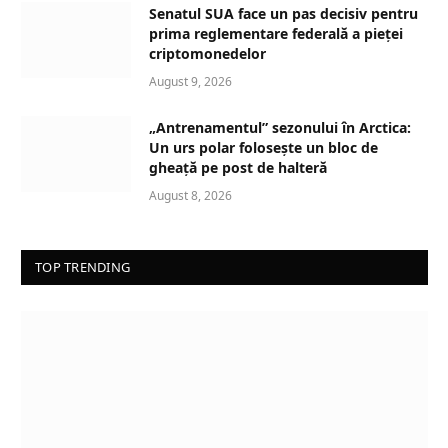
Senatul SUA face un pas decisiv pentru
prima reglementare federală a pieței
criptomonedelor
August 9, 2026
„Antrenamentul” sezonului în Arctica:
Un urs polar folosește un bloc de
gheață pe post de halteră
August 8, 2026
TOP TRENDING