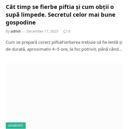
Cât timp se fierbe piftia și cum obții o
supă limpede. Secretul celor mai bune
gospodine
By
admin
December 17, 2025
0
Cum se prepară corect piftiaFierberea trebuie să fie lentă și
de durată, aproximativ 4–5 ore, la foc potrivit, până când…
SĂNĂTATE