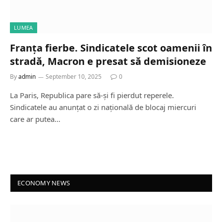
LUMEA
Franța fierbe. Sindicatele scot oamenii în
stradă, Macron e presat să demisioneze
By
admin
September 10, 2025
0
La Paris, Republica pare să-și fi pierdut reperele.
Sindicatele au anunțat o zi națională de blocaj miercuri
care ar putea…
ECONOMY NEWS