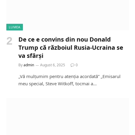
LUMEA
De ce e convins din nou Donald
Trump că războiul Rusia-Ucraina se
va sfârși
By
admin
August 6, 2025
0
„Vă mulțumim pentru atenția acordată” „Emisarul
meu special, Steve Witkoff, tocmai a…