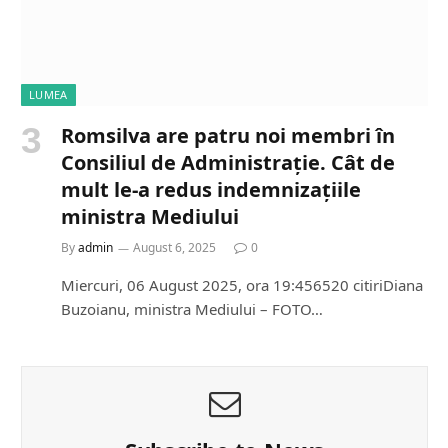
LUMEA
Romsilva are patru noi membri în
Consiliul de Administrație. Cât de
mult le-a redus indemnizațiile
ministra Mediului
By
admin
August 6, 2025
0
Miercuri, 06 August 2025, ora 19:456520 citiriDiana
Buzoianu, ministra Mediului – FOTO…