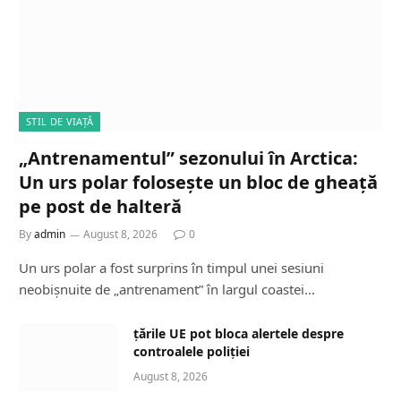
STIL DE VIAȚĂ
„Antrenamentul” sezonului în Arctica:
Un urs polar folosește un bloc de gheață
pe post de halteră
By
admin
August 8, 2026
0
Un urs polar a fost surprins în timpul unei sesiuni
neobișnuite de „antrenament” în largul coastei…
țările UE pot bloca alertele despre
controalele poliției
August 8, 2026