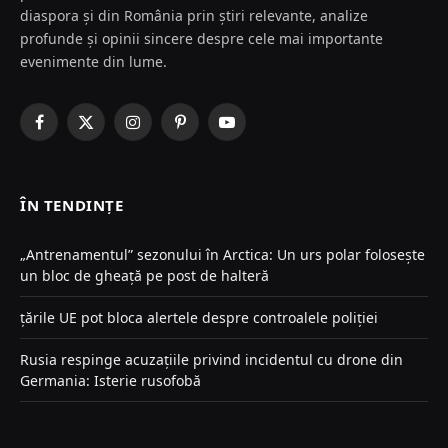
diaspora și din România prin știri relevante, analize
profunde și opinii sincere despre cele mai importante
evenimente din lume.
Facebook
X
Instagram
Pinterest
YouTube
(Twitter)
ÎN TENDINȚE
„Antrenamentul” sezonului în Arctica: Un urs polar folosește
un bloc de gheață pe post de halteră
țările UE pot bloca alertele despre controalele poliției
Rusia respinge acuzațiile privind incidentul cu drone din
Germania: Isterie rusofobă