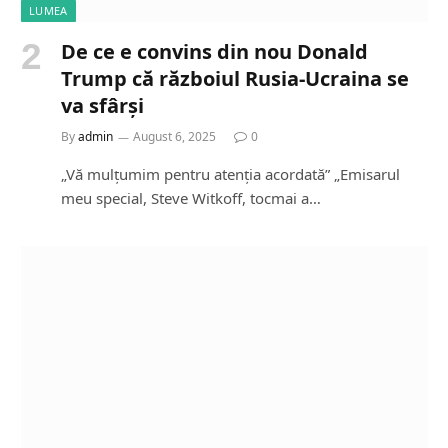
LUMEA
De ce e convins din nou Donald
Trump că războiul Rusia-Ucraina se
va sfârși
By
admin
August 6, 2025
0
„Vă mulțumim pentru atenția acordată” „Emisarul
meu special, Steve Witkoff, tocmai a…