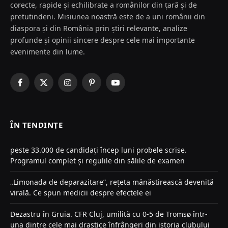
corecte, rapide și echilibrate a românilor din țară și de
pretutindeni. Misiunea noastră este de a uni românii din
diaspora și din România prin știri relevante, analize
profunde și opinii sincere despre cele mai importante
evenimente din lume.
Facebook
X
Instagram
Pinterest
YouTube
(Twitter)
ÎN TENDINȚE
peste 33.000 de candidați încep luni probele scrise.
Programul complet și regulile din sălile de examen
„Limonada de deparazitare”, rețeta mănăstirească devenită
virală. Ce spun medicii despre efectele ei
Dezastru în Gruia. CFR Cluj, umilită cu 0-5 de Tromsø într-
una dintre cele mai drastice înfrângeri din istoria clubului