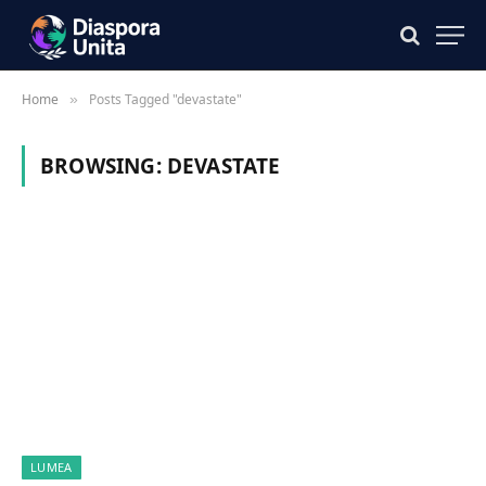
Home
Posts Tagged "devastate"
»
BROWSING:
DEVASTATE
LUMEA