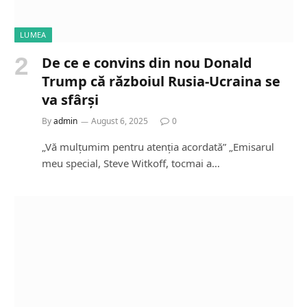
LUMEA
De ce e convins din nou Donald
Trump că războiul Rusia-Ucraina se
va sfârși
By
admin
August 6, 2025
0
„Vă mulțumim pentru atenția acordată” „Emisarul
meu special, Steve Witkoff, tocmai a…