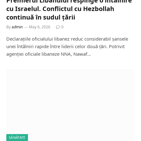
Premierul Libanului respinge o întâlnire
cu Israelul. Conflictul cu Hezbollah
continuă în sudul țării
By
admin
May 6, 2026
0
Declarațiile oficialului libanez reduc considerabil șansele
unei întâlniri rapide între liderii celor două țări. Potrivit
agenției oficiale libaneze NNA, Nawaf…
SĂNĂTATE