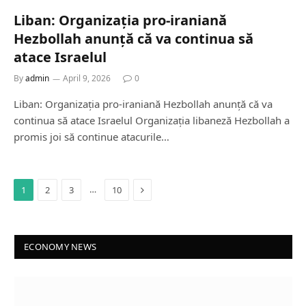
Liban: Organizația pro-iraniană
Hezbollah anunță că va continua să
atace Israelul
By
admin
April 9, 2026
0
Liban: Organizația pro-iraniană Hezbollah anunță că va
continua să atace Israelul Organizația libaneză Hezbollah a
promis joi să continue atacurile…
Next
…
1
2
3
10
ECONOMY NEWS