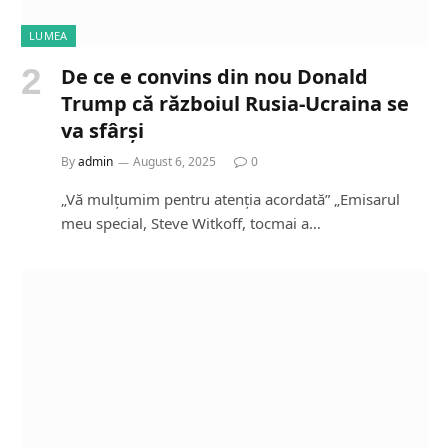
LUMEA
De ce e convins din nou Donald
Trump că războiul Rusia-Ucraina se
va sfârși
By
admin
August 6, 2025
0
„Vă mulțumim pentru atenția acordată” „Emisarul
meu special, Steve Witkoff, tocmai a…