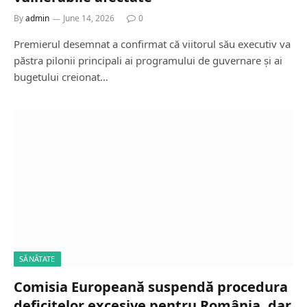
By
admin
June 14, 2026
0
Premierul desemnat a confirmat că viitorul său executiv va
păstra pilonii principali ai programului de guvernare și ai
bugetului creionat…
SĂNĂTATE
Comisia Europeană suspendă procedura
deficitelor excesive pentru România, dar