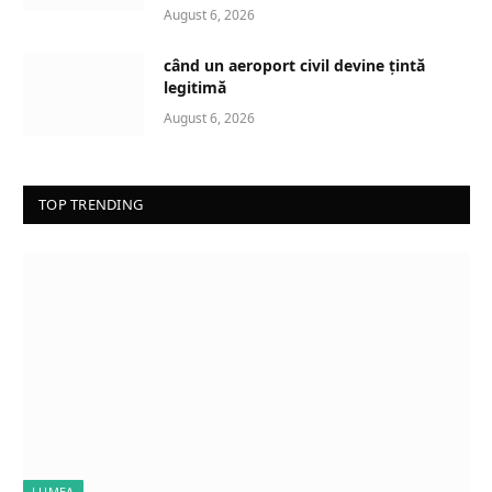
August 6, 2026
când un aeroport civil devine țintă
legitimă
August 6, 2026
TOP TRENDING
LUMEA