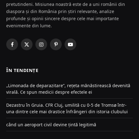
pretutindeni. Misiunea noastră este de a uni românii din
diaspora și din România prin știri relevante, analize
profunde și opinii sincere despre cele mai importante
evenimente din lume.
Facebook
X
Instagram
Pinterest
YouTube
(Twitter)
ÎN TENDINȚE
„Limonada de deparazitare”, rețeta mănăstirească devenită
virală. Ce spun medicii despre efectele ei
Dezastru în Gruia. CFR Cluj, umilită cu 0-5 de Tromsø într-
una dintre cele mai drastice înfrângeri din istoria clubului
când un aeroport civil devine țintă legitimă