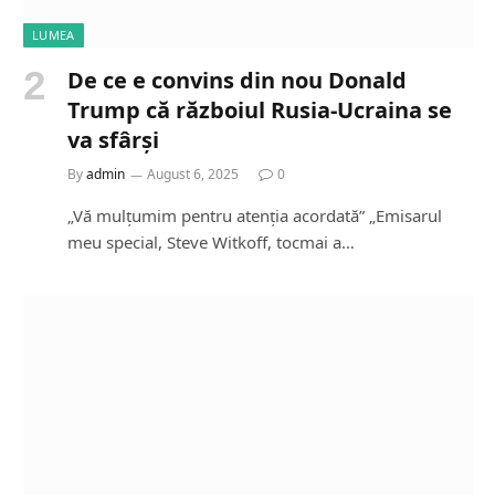
LUMEA
De ce e convins din nou Donald
Trump că războiul Rusia-Ucraina se
va sfârși
By
admin
August 6, 2025
0
„Vă mulțumim pentru atenția acordată” „Emisarul
meu special, Steve Witkoff, tocmai a…