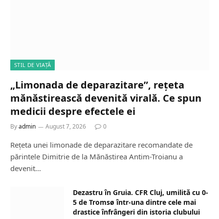
STIL DE VIAȚĂ
„Limonada de deparazitare”, rețeta
mănăstirească devenită virală. Ce spun
medicii despre efectele ei
By
admin
August 7, 2026
0
Rețeta unei limonade de deparazitare recomandate de
părintele Dimitrie de la Mănăstirea Antim-Troianu a
devenit…
Dezastru în Gruia. CFR Cluj, umilită cu 0-
5 de Tromsø într-una dintre cele mai
drastice înfrângeri din istoria clubului